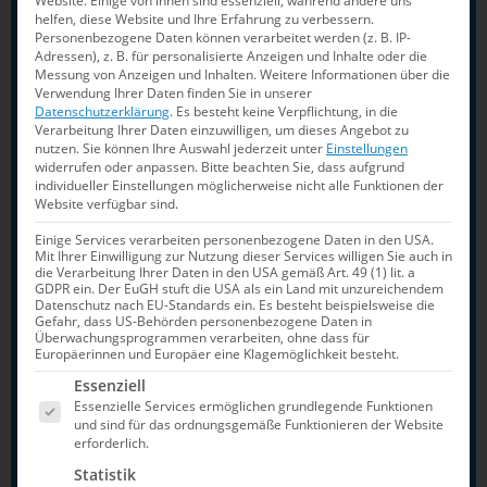
Website. Einige von ihnen sind essenziell, während andere uns
Elena Wassen
(Berliner TSC): Turm-
helfen, diese Website und Ihre Erfahrung zu verbessern.
Personenbezogene Daten können verarbeitet werden (z. B. IP-
Synchron
Adressen), z. B. für personalisierte Anzeigen und Inhalte oder die
Messung von Anzeigen und Inhalten.
Weitere Informationen über die
Luis Avila Sanchez
(Berliner TSC/nur
Verwendung Ihrer Daten finden Sie in unserer
Datenschutzerklärung
.
Es besteht keine Verpflichtung, in die
Montréal): Turm, Turm-Synchron
Verarbeitung Ihrer Daten einzuwilligen, um dieses Angebot zu
Jaden Eikermann
(SV Neptun
nutzen.
Sie können Ihre Auswahl jederzeit unter
Einstellungen
widerrufen oder anpassen.
Bitte beachten Sie, dass aufgrund
Aachen): Turm, Turm-Synchron, Team-
individueller Einstellungen möglicherweise nicht alle Funktionen der
Website verfügbar sind.
Event
Lou Massenberg
(SV Halle): 3m, 3m-
Einige Services verarbeiten personenbezogene Daten in den USA.
Mit Ihrer Einwilligung zur Nutzung dieser Services willigen Sie auch in
Synchron
die Verarbeitung Ihrer Daten in den USA gemäß Art. 49 (1) lit. a
GDPR ein. Der EuGH stuft die USA als ein Land mit unzureichendem
Ole Rösler
(WSC Rostock/nur
Datenschutz nach EU-Standards ein. Es besteht beispielsweise die
Gefahr, dass US-Behörden personenbezogene Daten in
Zapopan): Turm
Überwachungsprogrammen verarbeiten, ohne dass für
Europäerinnen und Europäer eine Klagemöglichkeit besteht.
Jonathan Schauer
(SV Halle): 3m-
Es folgt eine Liste der Service-Gruppen, für die e
Essenziell
Synchron
Essenzielle Services ermöglichen grundlegende Funktionen
Moritz Wesemann
(SV Halle): 3m,
und sind für das ordnungsgemäße Funktionieren der Website
erforderlich.
Team-Event
Statistik