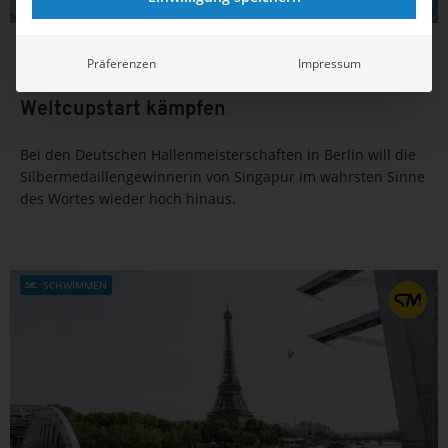
04.02.2026
12:03
Präferenzen
Impressum
Pauline Pfeif muss als WM-Zweite noch um
Weltcupstart kämpfen
Bei den Deutschen Hallenmeisterschaften in Berlin will die
Silbermedaillengewinnerin von Singapur im wahrsten Sinne
des Wortes wieder hoch hinaus.
SCHWIMMEN