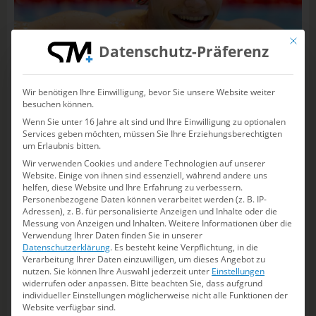
Mit die
Datenschutz-Präferenz
11.05.2026
Wir benötigen Ihre Einwilligung, bevor Sie unsere Website weiter
IDM in Berlin: Auch Taliso Engel feiert mit beim
besuchen können.
Weltrekord-Festival
Wenn Sie unter 16 Jahre alt sind und Ihre Einwilligung zu optionalen
Services geben möchten, müssen Sie Ihre Erziehungsberechtigten
Brustschwimmer verbessert eigene Bestmarke trotz
um Erlaubnis bitten.
schlafloser Nacht deutlich. Doch auch mehrere andere
Wir verwenden Cookies und andere Technologien auf unserer
sind in der SSE schneller als je zuvor.
Website. Einige von ihnen sind essenziell, während andere uns
helfen, diese Website und Ihre Erfahrung zu verbessern.
Personenbezogene Daten können verarbeitet werden (z. B. IP-
Adressen), z. B. für personalisierte Anzeigen und Inhalte oder die
PARA SCHWIMMEN
Messung von Anzeigen und Inhalten.
Weitere Informationen über die
Verwendung Ihrer Daten finden Sie in unserer
Datenschutzerklärung
.
Es besteht keine Verpflichtung, in die
Verarbeitung Ihrer Daten einzuwilligen, um dieses Angebot zu
nutzen.
Sie können Ihre Auswahl jederzeit unter
Einstellungen
widerrufen oder anpassen.
Bitte beachten Sie, dass aufgrund
individueller Einstellungen möglicherweise nicht alle Funktionen der
Website verfügbar sind.