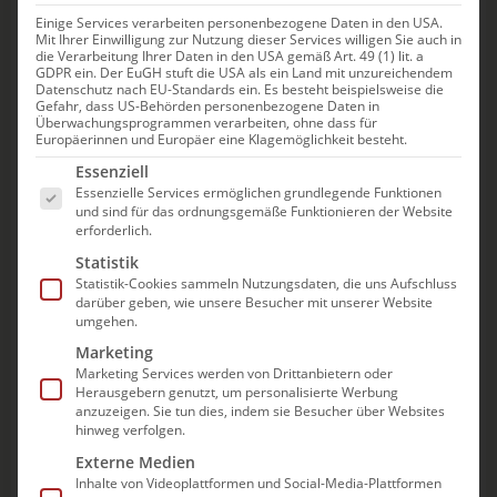
Einige Services verarbeiten personenbezogene Daten in den USA.
Mit Ihrer Einwilligung zur Nutzung dieser Services willigen Sie auch in
die Verarbeitung Ihrer Daten in den USA gemäß Art. 49 (1) lit. a
GDPR ein. Der EuGH stuft die USA als ein Land mit unzureichendem
10.05.2026
Datenschutz nach EU-Standards ein. Es besteht beispielsweise die
Zwei Weltrekorde von Janis McDavid zum Auftakt
Gefahr, dass US-Behörden personenbezogene Daten in
Überwachungsprogrammen verarbeiten, ohne dass für
der IDM in Berlin
Europäerinnen und Europäer eine Klagemöglichkeit besteht.
Es folgt eine Liste der Service-Gruppen, für die e
Essenziell
Lena Cornelissen, Josia Topf und Tom Liam Brimacombe
Essenzielle Services ermöglichen grundlegende Funktionen
sorgen am Sonntag für deutsche Rekorde in der SSE.
und sind für das ordnungsgemäße Funktionieren der Website
Und die Jagd nach neuen Bestzeiten geht noch bis
erforderlich.
Dienstag weiter.
Statistik
Statistik-Cookies sammeln Nutzungsdaten, die uns Aufschluss
PARA SCHWIMMEN
darüber geben, wie unsere Besucher mit unserer Website
umgehen.
Marketing
Marketing Services werden von Drittanbietern oder
Herausgebern genutzt, um personalisierte Werbung
anzuzeigen. Sie tun dies, indem sie Besucher über Websites
hinweg verfolgen.
Externe Medien
Inhalte von Videoplattformen und Social-Media-Plattformen