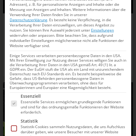
Adressen), z. B. für personalisierte Anzeigen und Inhalte oder die
Messung von Anzeigen und Inhalten.
Weitere Informationen über die
Verwendung Ihrer Daten finden Sie in unserer
Datenschutzerklärung
.
Es besteht keine Verpflichtung, in die
05.06.2026
19:37
Verarbeitung Ihrer Daten einzuwilligen, um dieses Angebot zu
nutzen.
Sie können Ihre Auswahl jederzeit unter
Einstellungen
Hentschel/Avila Sanchez mit souveränem
widerrufen oder anpassen.
Bitte beachten Sie, dass aufgrund
Sieg an einem turbulentem DM-Tag
individueller Einstellungen möglicherweise nicht alle Funktionen der
Website verfügbar sind.
Im Mixed-Synchronspringen setzen sich bei den Deutschen
Einige Services verarbeiten personenbezogene Daten in den USA.
Meisterschaften in Berlin die Favoritinnen durch. Vom 3m-
Mit Ihrer Einwilligung zur Nutzung dieser Services willigen Sie auch in
die Verarbeitung Ihrer Daten in den USA gemäß Art. 49 (1) lit. a
Brett der Männer zeigten einige Top-Leute dagegen Nerven.
GDPR ein. Der EuGH stuft die USA als ein Land mit unzureichendem
Datenschutz nach EU-Standards ein. Es besteht beispielsweise die
Gefahr, dass US-Behörden personenbezogene Daten in
Überwachungsprogrammen verarbeiten, ohne dass für
WASSERSPRINGEN
Europäerinnen und Europäer eine Klagemöglichkeit besteht.
Es folgt eine Liste der Service-Gruppen, für die e
Essenziell
Essenzielle Services ermöglichen grundlegende Funktionen
und sind für das ordnungsgemäße Funktionieren der Website
erforderlich.
Statistik
Statistik-Cookies sammeln Nutzungsdaten, die uns Aufschluss
darüber geben, wie unsere Besucher mit unserer Website