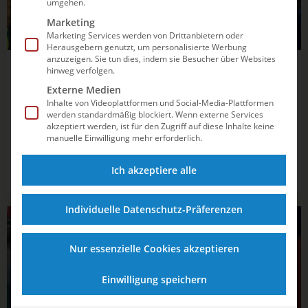
umgehen.
Marketing
Marketing Services werden von Drittanbietern oder
Herausgebern genutzt, um personalisierte Werbung
anzuzeigen. Sie tun dies, indem sie Besucher über Websites
04.06.2026
20:05
hinweg verfolgen.
Externe Medien
Massenberg und Schauer behaupten sich
Inhalte von Videoplattformen und Social-Media-Plattformen
mit Weltklasseleistung im Synchronduell
werden standardmäßig blockiert. Wenn externe Services
akzeptiert werden, ist für den Zugriff auf diese Inhalte keine
manuelle Einwilligung mehr erforderlich.
Bei den Frauen setzen sich vom 3m-Brett Lena Hentschel
und Jette Müller bei den Deutschen Meisterschaften durch.
Ich akzeptiere alle
Bei den Männern war selbst eine EM-Norm nicht genug für
den Sieg.
Individuelle Datenschutz-Präferenzen
WASSERSPRINGEN
Nur essenzielle Cookies akzeptieren
Einwilligung speichern