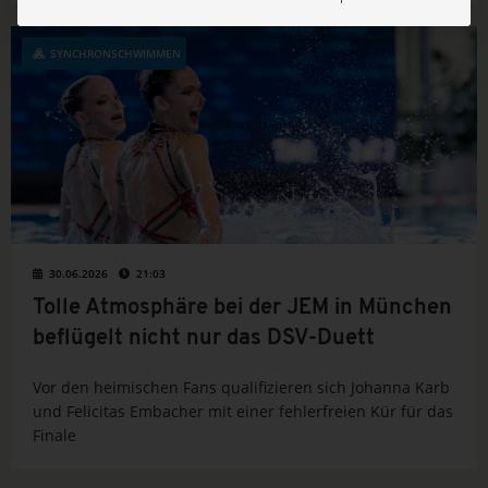
SYNCHRONSCHWIMMEN
30.06.2026
21:03
Tolle Atmosphäre bei der JEM in München
beflügelt nicht nur das DSV-Duett
Vor den heimischen Fans qualifizieren sich Johanna Karb
und Felicitas Embacher mit einer fehlerfreien Kür für das
Finale