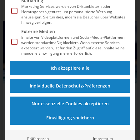
Marketing
Marketing Services werden von Drittanbietern oder
Herausgebern genutzt, um personalisierte Werbung
anzuzeigen. Sie tun dies, indem sie Besucher über Websites
hinweg verfolgen.
SYNCHRONSCHWIMMEN
Externe Medien
Inhalte von Videoplattformen und Social-Media-Plattformen
werden standardmäßig blockiert. Wenn externe Services
akzeptiert werden, ist für den Zugriff auf diese Inhalte keine
manuelle Einwilligung mehr erforderlich.
Ich akzeptiere alle
Individuelle Datenschutz-Präferenzen
01.07.2026
21:46
Top Ten im Solo: Johanna Karb überzeugt
Nur essenzielle Cookies akzeptieren
im ersten JEM-Finale
Einwilligung speichern
Die ersten Goldmedaillen der Titelkämpfe in München
gehen nach Spanien und an eine Neutrale Athletin.
Präferenzen
Impressum