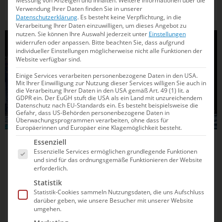
Messung von Anzeigen und Inhalten.
Weitere Informationen über die
des DSV-Teams sogar die Becker-Faust auspackte.
Verwendung Ihrer Daten finden Sie in unserer
Datenschutzerklärung
.
Es besteht keine Verpflichtung, in die
Verarbeitung Ihrer Daten einzuwilligen, um dieses Angebot zu
nutzen.
Sie können Ihre Auswahl jederzeit unter
Einstellungen
widerrufen oder anpassen.
Bitte beachten Sie, dass aufgrund
SYNCHRONSCHWIMMEN
individueller Einstellungen möglicherweise nicht alle Funktionen der
Website verfügbar sind.
Einige Services verarbeiten personenbezogene Daten in den USA.
Mit Ihrer Einwilligung zur Nutzung dieser Services willigen Sie auch in
die Verarbeitung Ihrer Daten in den USA gemäß Art. 49 (1) lit. a
GDPR ein. Der EuGH stuft die USA als ein Land mit unzureichendem
Datenschutz nach EU-Standards ein. Es besteht beispielsweise die
Gefahr, dass US-Behörden personenbezogene Daten in
Überwachungsprogrammen verarbeiten, ohne dass für
Europäerinnen und Europäer eine Klagemöglichkeit besteht.
Es folgt eine Liste der Service-Gruppen, für die e
Essenziell
02.07.2026
21:53
Essenzielle Services ermöglichen grundlegende Funktionen
DSV-Team mit der besten Leistung des
und sind für das ordnungsgemäße Funktionieren der Website
erforderlich.
Jahres auf JEM-Platz neun
Statistik
Statistik-Cookies sammeln Nutzungsdaten, die uns Aufschluss
Die Heim-Europameisterschaften in München beflügeln
darüber geben, wie unsere Besucher mit unserer Website
die deutschen Synchronschwimmerinnen.
umgehen.