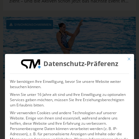
zieht – und die Aktiven schon jetzt das nächste Event in
München herbeisehnen.
SYNCHRONSCHWIMMEN
Mit die
Datenschutz-Präferenz
Wir benötigen Ihre Einwilligung, bevor Sie unsere Website weiter
besuchen können.
03.07.2026
20:31
Wenn Sie unter 16 Jahre alt sind und Ihre Einwilligung zu optionalen
Deutschland auf Platz acht bei
Services geben möchten, müssen Sie Ihre Erziehungsberechtigten
um Erlaubnis bitten.
spektakulärer Akrobatik-Show in
Wir verwenden Cookies und andere Technologien auf unserer
München
Website. Einige von ihnen sind essenziell, während andere uns
helfen, diese Website und Ihre Erfahrung zu verbessern.
Klasse Stimmung bei der JEM in der Olympia-
Personenbezogene Daten können verarbeitet werden (z. B. IP-
Adressen), z. B. für personalisierte Anzeigen und Inhalte oder die
Schwimmhalle: Warum die Bundestrainerin beim Auftritt