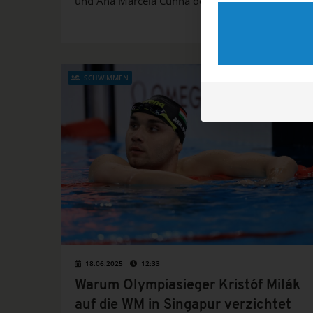
und Ana Marcela Cunha der erfolgreichste
Freiwasserschwimmer aller Zeiten.
SCHWIMMEN
18.06.2025
12:33
Warum Olympiasieger Kristóf Milák
auf die WM in Singapur verzichtet