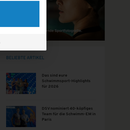
m
BELIEBTE ARTIKEL
Das sind eure
Schwimmsport-Highlights
für 2026
DSV nominiert 40-köpfiges
Team für die Schwimm-EM in
Paris