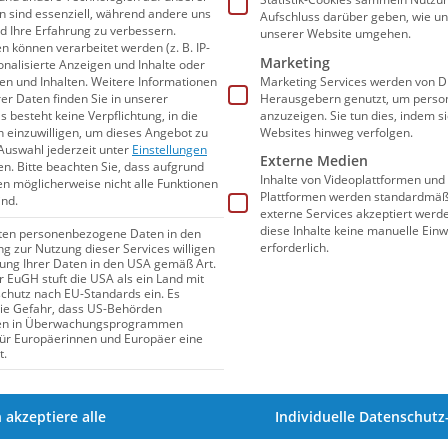
en sind essenziell, während andere uns
Aufschluss darüber geben, wie u
nd Ihre Erfahrung zu verbessern.
INTERNATIONAL
unserer Website umgehen.
können verarbeitet werden (z. B. IP-
Marketing
sonalisierte Anzeigen und Inhalte oder
n und Inhalten.
Weitere Informationen
Marketing Services werden von Dr
er Daten finden Sie in unserer
Herausgebern genutzt, um person
s besteht keine Verpflichtung, in die
anzuzeigen. Sie tun dies, indem s
n einzuwilligen, um dieses Angebot zu
Websites hinweg verfolgen.
Auswahl jederzeit unter
Einstellungen
Externe Medien
en.
Bitte beachten Sie, dass aufgrund
Inhalte von Videoplattformen und
gen möglicherweise nicht alle Funktionen
Plattformen werden standardmäßi
ind.
externe Services akzeptiert werden
diese Inhalte keine manuelle Einw
iten personenbezogene Daten in den
erforderlich.
ung zur Nutzung dieser Services willigen
itung Ihrer Daten in den USA gemäß Art.
er EuGH stuft die USA als ein Land mit
hutz nach EU-Standards ein. Es
17.07.2025
05:59
die Gefahr, dass US-Behörden
en in Überwachungsprogrammen
Schwimmen als großes Finale: Das
für Europäerinnen und Europäer eine
t.
ist der Zeitplan für Olympia 2028
Erfahre, warum das Schwimmen bei Olympia
h akzeptiere alle
Individuelle Datenschutz
2028 eine völlig neue Rolle spielt und welches