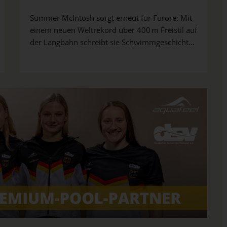
Summer McIntosh sorgt erneut für Furore: Mit
einem neuen Weltrekord über 400 m Freistil auf
der Langbahn schreibt sie Schwimmgeschichte.
Was hinter ihrem Rekordlauf steckt und welche
spannenden Entwicklungen vor der WM
bevorstehen, erfährst du in diesem Artikel.