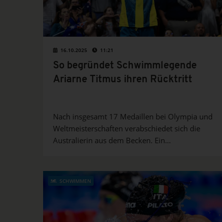
16.10.2025
11:21
So begründet Schwimmlegende
Ariarne Titmus ihren Rücktritt
Nach insgesamt 17 Medaillen bei Olympia und
Weltmeisterschaften verabschiedet sich die
Australierin aus dem Becken. Ein
gesundheitlicher Schicksalsschlag hatte ihre
Einstellung zum Schwimmen entscheidend
verändert.
SCHWIMMEN