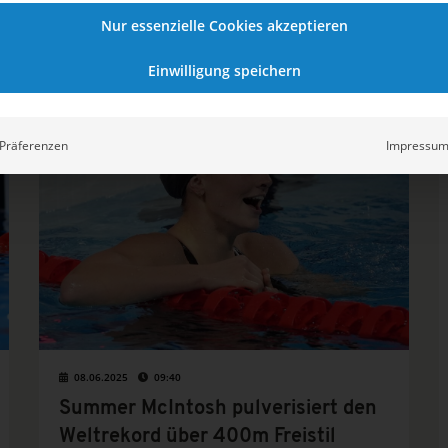
Mega-Stadion Schauplatz des großen Finales
wird. Der frisch veröffentlichte Zeitplan gibt
Nur essenzielle Cookies akzeptieren
spannende Einblicke in Termine,
Einwilligung speichern
Austragungsorte und Besonderheiten der
Sommerspiele in Los Angeles.
SCHWIMMEN
Präferenzen
Impressu
08.06.2025
09:40
Summer McIntosh pulverisiert den
Weltrekord über 400m Freistil