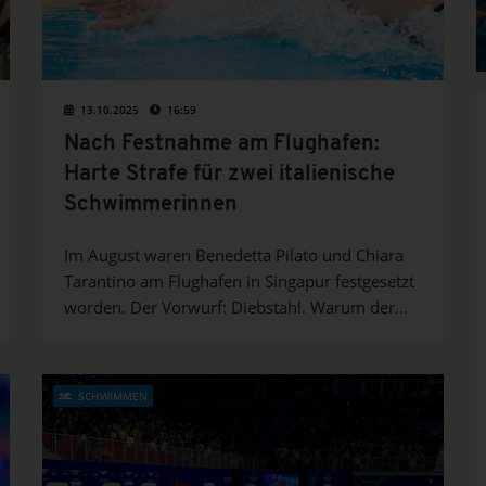
13.10.2025
16:59
Nach Festnahme am Flughafen:
Harte Strafe für zwei italienische
Schwimmerinnen
Im August waren Benedetta Pilato und Chiara
Tarantino am Flughafen in Singapur festgesetzt
worden. Der Vorwurf: Diebstahl. Warum der
italienische Verband jetzt reagiert hat und
welche Konsequenzen der Vorfall für die beiden
hat, erfährst du hier.
SCHWIMMEN