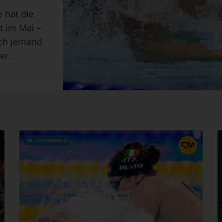
 hat die
t im Mai –
uch jemand
er.
SCHWIMMEN