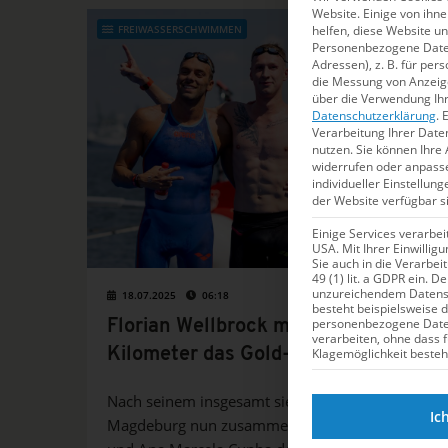
Website. Einige von ihn
helfen, diese Website u
FREIWASSERSCHWIMMEN
Personenbezogene Daten 
Adressen), z. B. für per
die Messung von Anzeige
über die Verwendung Ihr
Datenschutzerklärung
.
E
Verarbeitung Ihrer Date
nutzen.
Sie können Ihre 
widerrufen oder anpass
individueller Einstellun
der Website verfügbar s
Einige Services verarbe
USA. Mit Ihrer Einwillig
Sie auch in die Verarbe
49 (1) lit. a GDPR ein. D
unzureichendem Datensc
18.07.2025
06:18
besteht beispielsweise 
personenbezogene Dat
Florian Wellbrock macht über fünf
verarbeiten, ohne dass 
Klagemöglichkeit besteh
Kilometer das Gold-Double perfekt
Nach seinem insgesamt siebten WM-Titel ist der
Ic
Magdeburg nun zusammen mit Thomas Lurz