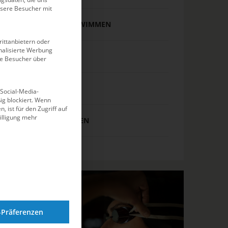
nsere Besucher mit
SYNCHRONSCHWIMMEN
ittanbietern oder
alisierte Werbung
TIPPS & TRICKS
ie Besucher über
WASSERBALL
 Social-Media-
g blockiert. Wenn
, ist für den Zugriff auf
illigung mehr
WASSERSPRINGEN
-Präferenzen