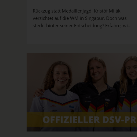
Rückzug statt Medaillenjagd: Kristóf Milák
verzichtet auf die WM in Singapur. Doch was
steckt hinter seiner Entscheidung? Erfahre, wie
es um den ungarischen Schwimmstar wirklich
steht – und warum Fans trotzdem auf ein
spektakuläres Comeback hoffen dürfen.