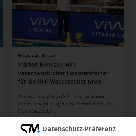
09.06.2026
10:24
Márton Benczur wird
verantwortlicher Honorartrainer
für die U16-Wasserballerinnen
DSV macht wichtigen Schritt zur weiteren
Professionalisierung der Nachwuchsarbeit im
Frauenwasserball.
Datenschutz-Präferenz