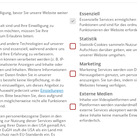
WASSERBALL
Es folgt eine Liste der Ser
lligung, bevor Sie unsere Website weiter
Essenziell
Essenzielle Services ermögliche
Funktionen und sind für das or
alt sind und Ihre Einwilligung zu
Funktionieren der Website erforde
en möchten, müssen Sie Ihre
um Erlaubnis bitten.
Statistik
und andere Technologien auf unserer
Statistik-Cookies sammeln Nutzun
en sind essenziell, während andere uns
Aufschluss darüber geben, wie u
nd Ihre Erfahrung zu verbessern.
unserer Website umgehen.
können verarbeitet werden (z. B. IP-
Marketing
sonalisierte Anzeigen und Inhalte oder
n und Inhalten.
Weitere Informationen
Marketing Services werden von Dr
er Daten finden Sie in unserer
Herausgebern genutzt, um person
s besteht keine Verpflichtung, in die
anzuzeigen. Sie tun dies, indem s
n einzuwilligen, um dieses Angebot zu
Websites hinweg verfolgen.
Auswahl jederzeit unter
Einstellungen
02.06.2026
15:02
Externe Medien
en.
Bitte beachten Sie, dass aufgrund
Diese Stadt richtet die Wasserball-
Inhalte von Videoplattformen und
gen möglicherweise nicht alle Funktionen
Plattformen werden standardmäßi
ind.
EM 2028 der Frauen aus
externe Services akzeptiert werden
diese Inhalte keine manuelle Einw
iten personenbezogene Daten in den
erforderlich.
ung zur Nutzung dieser Services willigen
itung Ihrer Daten in den USA gemäß Art.
er EuGH stuft die USA als ein Land mit
Warum Eindhoven mit der Austragung der
hutz nach EU-Standards ein. Es