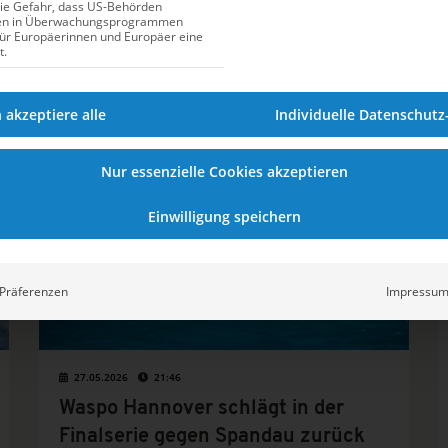
Titelkämpfe Geschichte schreibt.
die Gefahr, dass US-Behörden
en in Überwachungsprogrammen
für Europäerinnen und Europäer eine
t.
WASSERBALL
h akzeptiere alle
Individuelle Datenschutz
Nur essenzielle Cookies akzeptieren
Einwilligung speichern
Präferenzen
Impressu
27.05.2026
21:46
Waspo Hannover schlägt in der
Finalserie gegen Spandau zurück