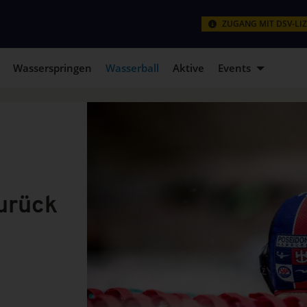
ZUGANG MIT DSV-LI
Wasserspringen
Wasserball
Aktive
Events
urück