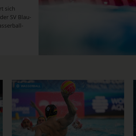
t sich
er SV Blau-
sserball-
WASSERBALL