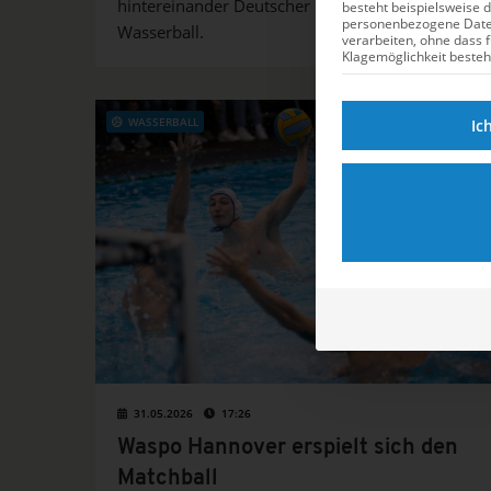
hintereinander Deutscher Meister im
besteht beispielsweise 
personenbezogene Dat
Wasserball.
verarbeiten, ohne dass 
Klagemöglichkeit besteh
WASSERBALL
Ic
31.05.2026
17:26
Waspo Hannover erspielt sich den
Matchball