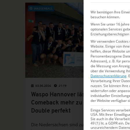
WASSERBALL
Wir benötigen Ihre Einwi
besuchen können.
Wenn Sie unter 16 Jahre 
optionalen Services geb
Erziehungsberechtigten 
Wir verwenden Cookies 
Website. Einige von ihn
helfen, diese Website u
Personenbezogene Daten 
Adressen), z. B. für per
die Messung von Anzeige
über die Verwendung Ihr
Datenschutzerklärung
.
E
Verarbeitung Ihrer Date
nutzen.
Sie können Ihre 
03.06.2026
21:19
widerrufen oder anpass
Waspo Hannover lässt kein
individueller Einstellun
der Website verfügbar s
Comeback mehr zu und macht das
Einige Services verarbe
Double perfekt
USA. Mit Ihrer Einwillig
Sie auch in die Verarbe
49 (1) lit. a GDPR ein. D
Die Niedersachsen sind zum dritten Mal
unzureichendem Datensc