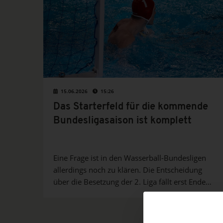
15.06.2026
15:26
Das Starterfeld für die kommende
Bundesligasaison ist komplett
Eine Frage ist in den Wasserball-Bundesligen
allerdings noch zu klären. Die Entscheidung
über die Besetzung der 2. Liga fällt erst Ende
des Monats.