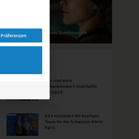
-Präferenzen
BELIEBTE ARTIKEL
Das sind eure
Schwimmsport-Highlights
m
für 2026
DSV nominiert 40-köpfiges
Team für die Schwimm-EM in
Paris