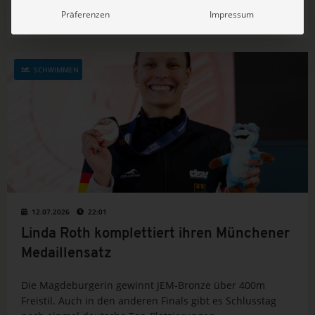
Premiere. Am Start sind neben den Weltmeister*innen
Präferenzen
Impressum
Anna Elendt und Lukas Märtens auch alle anderen
Aktiven, die für Deutschland zuletzt internationale
Erfolge erkämpften.
SCHWIMMEN
12.07.2026
22:01
Linda Roth komplettiert ihren Münchener
Medaillensatz
Die Magdeburgerin gewinnt JEM-Bronze über 400m
Freistil. Auch in den anderen Finals gibt es Schlusstag