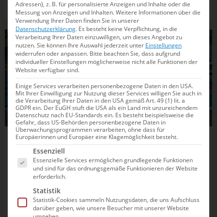
Adressen), z. B. für personalisierte Anzeigen und Inhalte oder die
Schwimmer*innen die fünf Goldmedaillen gewannen.
Messung von Anzeigen und Inhalten.
Weitere Informationen über die
Verwendung Ihrer Daten finden Sie in unserer
Datenschutzerklärung
.
Es besteht keine Verpflichtung, in die
Verarbeitung Ihrer Daten einzuwilligen, um dieses Angebot zu
SCHWIMMEN
nutzen.
Sie können Ihre Auswahl jederzeit unter
Einstellungen
widerrufen oder anpassen.
Bitte beachten Sie, dass aufgrund
individueller Einstellungen möglicherweise nicht alle Funktionen der
Website verfügbar sind.
Einige Services verarbeiten personenbezogene Daten in den USA.
Mit Ihrer Einwilligung zur Nutzung dieser Services willigen Sie auch in
die Verarbeitung Ihrer Daten in den USA gemäß Art. 49 (1) lit. a
GDPR ein. Der EuGH stuft die USA als ein Land mit unzureichendem
Datenschutz nach EU-Standards ein. Es besteht beispielsweise die
Gefahr, dass US-Behörden personenbezogene Daten in
Überwachungsprogrammen verarbeiten, ohne dass für
Europäerinnen und Europäer eine Klagemöglichkeit besteht.
17.07.2026
08:30
Es folgt eine Liste der Service-Gruppen, für die e
Essenziell
CECJM in Ljubljana: Die Links zum
Essenzielle Services ermöglichen grundlegende Funktionen
Livestream und allen Ergebnissen
und sind für das ordnungsgemäße Funktionieren der Website
erforderlich.
Der Deutsche Schwimm-Verband schickt ab heute 27
Statistik
Statistik-Cookies sammeln Nutzungsdaten, die uns Aufschluss
Talente aus den Jahrgängen 2011 und 2012 an den Start.
darüber geben, wie unsere Besucher mit unserer Website
umgehen.