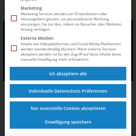
Marketing
Marketing Services werden von Drittanbietern oder
Herausgebern genutzt, um personalisierte Werbung
anzuzeigen. Sie tun dies, indem sie Besucher über Websites
SCHWIMMEN
hinweg verfolgen.
Externe Medien
Inhalte von Videoplattformen und Social-Media-Plattformen
werden standardmäßig blockiert. Wenn externe Services
akzeptiert werden, ist für den Zugriff auf diese Inhalte keine
manuelle Einwilligung mehr erforderlich.
Ich akzeptiere alle
16.07.2026
17:50
Individuelle Datenschutz-Präferenzen
Finals 2026 in Hannover: In diesen
Rennen sieht man die namhaften
Nur essenzielle Cookies akzeptieren
Schwimmstars
Einwilligung speichern
Im Stadionbad feiern neue Wettbewerbsformen ihre