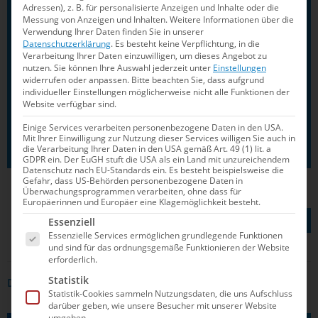
Adressen), z. B. für personalisierte Anzeigen und Inhalte oder die
Messung von Anzeigen und Inhalten.
Weitere Informationen über die
David Profit (Präsident des DSV e. V.)
Verwendung Ihrer Daten finden Sie in unserer
Datenschutzerklärung
.
Es besteht keine Verpflichtung, in die
Helmut Schaffer
Verarbeitung Ihrer Daten einzuwilligen, um dieses Angebot zu
nutzen.
Sie können Ihre Auswahl jederzeit unter
Einstellungen
widerrufen oder anpassen.
Bitte beachten Sie, dass aufgrund
Jan Truglitschka
individueller Einstellungen möglicherweise nicht alle Funktionen der
Website verfügbar sind.
Kontakt:
Einige Services verarbeiten personenbezogene Daten in den USA.
sportstaetten@dsv.de
Mit Ihrer Einwilligung zur Nutzung dieser Services willigen Sie auch in
die Verarbeitung Ihrer Daten in den USA gemäß Art. 49 (1) lit. a
GDPR ein. Der EuGH stuft die USA als ein Land mit unzureichendem
Datenschutz nach EU-Standards ein. Es besteht beispielsweise die
Gefahr, dass US-Behörden personenbezogene Daten in
Überwachungsprogrammen verarbeiten, ohne dass für
Europäerinnen und Europäer eine Klagemöglichkeit besteht.
TEILEN AUF
Es folgt eine Liste der Service-Gruppen, für die e
Essenziell
Essenzielle Services ermöglichen grundlegende Funktionen
und sind für das ordnungsgemäße Funktionieren der Website
erforderlich.
Statistik
DAS KÖNNTE DICH AUCH INTERRESSIEREN
Statistik-Cookies sammeln Nutzungsdaten, die uns Aufschluss
darüber geben, wie unsere Besucher mit unserer Website
umgehen.