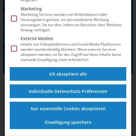
POLITIK
Marketing
Marketing Services werden von Drittanbietern oder
Herausgebern genutzt, um personalisierte Werbung
anzuzeigen. Sie tun dies, indem sie Besucher über Websites
hinweg verfolgen.
Externe Medien
Inhalte von Videoplattformen und Social-Media-Plattformen
werden standardmäßig blockiert. Wenn externe Services
akzeptiert werden, ist für den Zugriff auf diese Inhalte keine
manuelle Einwilligung mehr erforderlich.
Ich akzeptiere alle
01.07.2025
13:46
Individuelle Datenschutz-Präferenzen
Sportverbände fordern kostenlose
Bädernutzung für Schwimmvereine
Nur essenzielle Cookies akzeptieren
Warum das Sportförderungsgesetz geändert werden soll,
welche Zahlen die Dringlichkeit untermauern und weshalb
Einwilligung speichern
prominente Stimmen die Petition unterstützen – dieser
Artikel beleuchtet die Forderung nach Gleichbehandlung