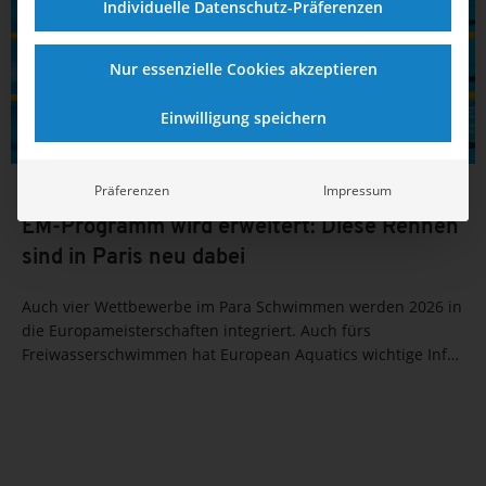
Individuelle Datenschutz-Präferenzen
Nur essenzielle Cookies akzeptieren
Einwilligung speichern
Präferenzen
Impressum
12.03.2026
11:29
EM-Programm wird erweitert: Diese Rennen
sind in Paris neu dabei
Auch vier Wettbewerbe im Para Schwimmen werden 2026 in
die Europameisterschaften integriert. Auch fürs
Freiwasserschwimmen hat European Aquatics wichtige Infos
verkündet.