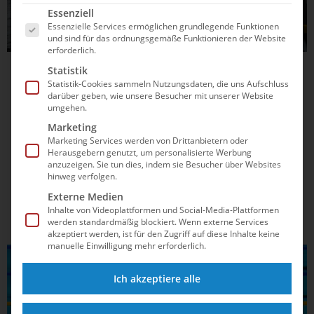
Es folgt eine Liste der Service-Gruppen, für die e
Essenziell
Essenzielle Services ermöglichen grundlegende Funktionen
und sind für das ordnungsgemäße Funktionieren der Website
erforderlich.
Statistik
09.04.2025
11:03
Statistik-Cookies sammeln Nutzungsdaten, die uns Aufschluss
Zwölf Monate statt drei Jahre: World
darüber geben, wie unsere Besucher mit unserer Website
umgehen.
Aquatics lockert Regeln zum
Marketing
Nationalitätswechsel
Marketing Services werden von Drittanbietern oder
Herausgebern genutzt, um personalisierte Werbung
World Aquatics hat die Regeln zum Nationenwechsel
anzuzeigen. Sie tun dies, indem sie Besucher über Websites
hinweg verfolgen.
drastisch vereinfacht. Doch was steckt wirklich dahinter –
und wer profitiert davon? Besonders für junge Talente
Externe Medien
eröffnen sich ganz neue Chancen. Lies jetzt, was sich
Inhalte von Videoplattformen und Social-Media-Plattformen
werden standardmäßig blockiert. Wenn externe Services
geändert hat und welche Optionen Sportler*innen künftig
akzeptiert werden, ist für den Zugriff auf diese Inhalte keine
nutzen...
manuelle Einwilligung mehr erforderlich.
SCHWIMMEN
Ich akzeptiere alle