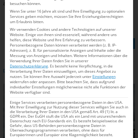
aufgestellt werden soll.
besuchen können.
Wenn Sie unter 16 Jahre alt sind und Ihre Einwilligung zu optionalen
Services geben möchten, müssen Sie Ihre Erziehungsberechtigten
um Erlaubnis bitten.
Wir verwenden Cookies und andere Technologien auf unserer
Website. Einige von ihnen sind essenziell, während andere uns
TEILEN AUF
helfen, diese Website und Ihre Erfahrung zu verbessern.
Personenbezogene Daten können verarbeitet werden (z. B. IP-
Adressen), z. B. für personalisierte Anzeigen und Inhalte oder die
Messung von Anzeigen und Inhalten.
Weitere Informationen über die
Verwendung Ihrer Daten finden Sie in unserer
Datenschutzerklärung
.
Es besteht keine Verpflichtung, in die
DAS KÖNNTE DICH AUCH INTERRESSIEREN
Verarbeitung Ihrer Daten einzuwilligen, um dieses Angebot zu
nutzen.
Sie können Ihre Auswahl jederzeit unter
Einstellungen
widerrufen oder anpassen.
Bitte beachten Sie, dass aufgrund
individueller Einstellungen möglicherweise nicht alle Funktionen der
POLITIK
Website verfügbar sind.
Einige Services verarbeiten personenbezogene Daten in den USA.
Mit Ihrer Einwilligung zur Nutzung dieser Services willigen Sie auch in
die Verarbeitung Ihrer Daten in den USA gemäß Art. 49 (1) lit. a
GDPR ein. Der EuGH stuft die USA als ein Land mit unzureichendem
Datenschutz nach EU-Standards ein. Es besteht beispielsweise die
Gefahr, dass US-Behörden personenbezogene Daten in
Überwachungsprogrammen verarbeiten, ohne dass für
Europäerinnen und Europäer eine Klagemöglichkeit besteht.