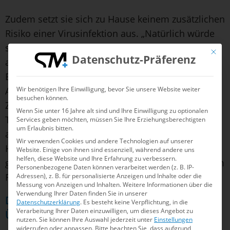
Zudem setzt sie sich zu Hause keinem zusätzlichen
Risiko einer Virusinfektion aus. „Natürlich würde
schon gern auch mal wieder international starten,
Mit die
Datenschutz-Präferenz
aber auch in Deutschland ist gute Konkurrenz da.
Es ist daher nicht zwingend erforderlich, ins
Ausland zu fahren und sich durch einen dummen
Wir benötigen Ihre Einwilligung, bevor Sie unsere Website weiter
besuchen können.
Zufall dort anzustecken. Ich nutze mit meiner
Wenn Sie unter 16 Jahre alt sind und Ihre Einwilligung zu optionalen
Trainerin
Heike Gabriel
lieber erst einmal hier
Services geben möchten, müssen Sie Ihre Erziehungsberechtigten
um Erlaubnis bitten.
alle Möglichkeiten.“ Und motiviert ist sie in
Wir verwenden Cookies und andere Technologien auf unserer
Hinblick auf die erste Olympiateilnahme ohnehin
Website. Einige von ihnen sind essenziell, während andere uns
helfen, diese Website und Ihre Erfahrung zu verbessern.
genug, seit sie im Februar die Normzeit über 100m
Personenbezogene Daten können verarbeitet werden (z. B. IP-
Rücken unterbot.
Adressen), z. B. für personalisierte Anzeigen und Inhalte oder die
Messung von Anzeigen und Inhalten.
Weitere Informationen über die
Verwendung Ihrer Daten finden Sie in unserer
Die Normknacker im Schwimmen als
Datenschutzerklärung
.
Es besteht keine Verpflichtung, in die
Verarbeitung Ihrer Daten einzuwilligen, um dieses Angebot zu
Übersicht (Stand September 2020):
nutzen.
Sie können Ihre Auswahl jederzeit unter
Einstellungen
widerrufen oder anpassen.
Bitte beachten Sie, dass aufgrund