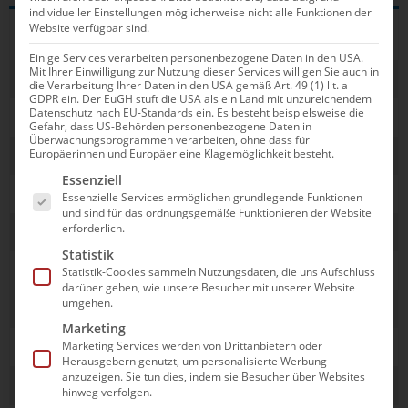
individueller Einstellungen möglicherweise nicht alle Funktionen der
Website verfügbar sind.
Normknacker
Strecke und Zeit
Einige Services verarbeiten personenbezogene Daten in den USA.
Mit Ihrer Einwilligung zur Nutzung dieser Services willigen Sie auch in
Marco Koch
200m Brust in 2:09,81
die Verarbeitung Ihrer Daten in den USA gemäß Art. 49 (1) lit. a
GDPR ein. Der EuGH stuft die USA als ein Land mit unzureichendem
Datenschutz nach EU-Standards ein. Es besteht beispielsweise die
Philip Heintz
200m Lagen in 1:58,92
Gefahr, dass US-Behörden personenbezogene Daten in
Überwachungsprogrammen verarbeiten, ohne dass für
Sarah Köhler
800m Freistil in 8:29,96
Europäerinnen und Europäer eine Klagemöglichkeit besteht.
Es folgt eine Liste der Service-Gruppen, für die e
Essenziell
1500m Freistil in 16:03,76
Essenzielle Services ermöglichen grundlegende Funktionen
und sind für das ordnungsgemäße Funktionieren der Website
erforderlich.
Florian Wellbrock
1500m Freistil in 14:46,61
Statistik
800m Freistil in 7:49,44
Statistik-Cookies sammeln Nutzungsdaten, die uns Aufschluss
darüber geben, wie unsere Besucher mit unserer Website
umgehen.
Laura Riedemann
100m Rücken in 59,89
Marketing
Marius Kusch
100m Schmetterling in 51,54
Marketing Services werden von Drittanbietern oder
Herausgebern genutzt, um personalisierte Werbung
anzuzeigen. Sie tun dies, indem sie Besucher über Websites
Jacob Heidtmann
400m Lagen in 4:12,40
hinweg verfolgen.