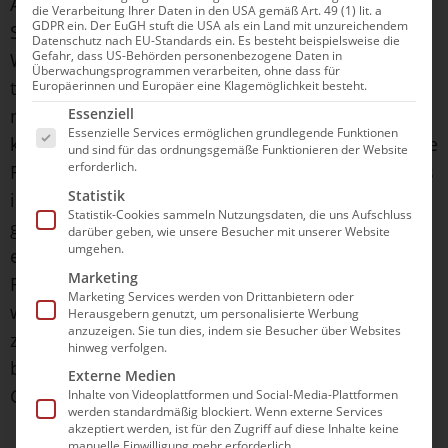
Ausgetragen werden sollen die Wettbewerbe im
die Verarbeitung Ihrer Daten in den USA gemäß Art. 49 (1) lit. a
GDPR ein. Der EuGH stuft die USA als ein Land mit unzureichendem
Schwimmen, Synchronschwimmen und
Datenschutz nach EU-Standards ein. Es besteht beispielsweise die
Gefahr, dass US-Behörden personenbezogene Daten in
Wasserspringen vor großer Kulisse in einem
Überwachungsprogrammen verarbeiten, ohne dass für
temporären Becken im Volksparkstadion, in dem
Europäerinnen und Europäer eine Klagemöglichkeit besteht.
Es folgt eine Liste der Service-Gruppen, für die e
normalerweise die Fußballer des Hamburger SV
Essenziell
Essenzielle Services ermöglichen grundlegende Funktionen
kicken. Wasserball ist im Inselpark vorgesehen, die
und sind für das ordnungsgemäße Funktionieren der Website
erforderlich.
Freiwasserrennen in der Außenalster. „Ich finde es
Statistik
immer unglaublich, wenn im Stadion
Statistik-Cookies sammeln Nutzungsdaten, die uns Aufschluss
geschwommen wird – das schafft immer nochmal
darüber geben, wie unsere Besucher mit unserer Website
umgehen.
eine ganz andere, tolle Atmosphäre. Und
Marketing
Freiwasser in der Außenalster wäre auch super,
Marketing Services werden von Drittanbietern oder
weil es mitten in der Stadt liegt und dort alle
Herausgebern genutzt, um personalisierte Werbung
anzuzeigen. Sie tun dies, indem sie Besucher über Websites
zugucken können“, sagt Björn Kammann. Und
hinweg verfolgen.
bekommt direkt wieder glänzende Augen beim
Externe Medien
Gedanken an Olympia.
Inhalte von Videoplattformen und Social-Media-Plattformen
werden standardmäßig blockiert. Wenn externe Services
akzeptiert werden, ist für den Zugriff auf diese Inhalte keine
manuelle Einwilligung mehr erforderlich.