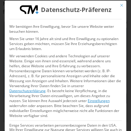
Minuten zu Fuß. Das ist alles schön kompakt“,
Mit die
Datenschutz-Präferenz
findet Kammann.
Wir benötigen Ihre Einwilligung, bevor Sie unsere Website weiter
besuchen können.
Wenn Sie unter 16 Jahre alt sind und Ihre Einwilligung zu optionalen
Services geben möchten, müssen Sie Ihre Erziehungsberechtigten
um Erlaubnis bitten.
Wir verwenden Cookies und andere Technologien auf unserer
Website. Einige von ihnen sind essenziell, während andere uns
helfen, diese Website und Ihre Erfahrung zu verbessern.
Personenbezogene Daten können verarbeitet werden (z. B. IP-
Adressen), z. B. für personalisierte Anzeigen und Inhalte oder die
Messung von Anzeigen und Inhalten.
Weitere Informationen über die
Verwendung Ihrer Daten finden Sie in unserer
Datenschutzerklärung
.
Es besteht keine Verpflichtung, in die
Verarbeitung Ihrer Daten einzuwilligen, um dieses Angebot zu
© Jo Kleindl
nutzen.
Sie können Ihre Auswahl jederzeit unter
Einstellungen
widerrufen oder anpassen.
Bitte beachten Sie, dass aufgrund
Schwimmer Björn Kammann würde sich freuen, wenn
individueller Einstellungen möglicherweise nicht alle Funktionen der
Deutschland bald wieder Olympia ausrichtet
Website verfügbar sind.
Einige Services verarbeiten personenbezogene Daten in den USA.
Mit Ihrer Einwilligung zur Nutzung dieser Services willigen Sie auch in