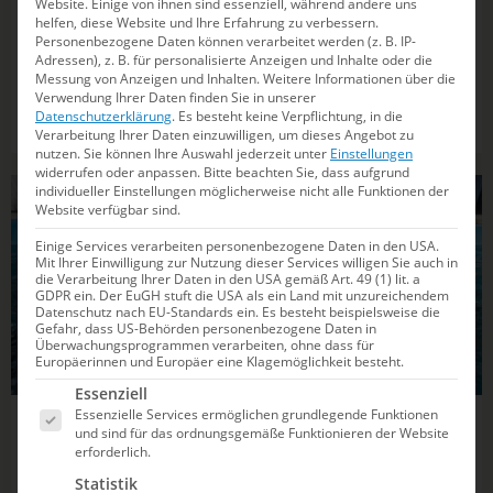
Website. Einige von ihnen sind essenziell, während andere uns
Schwimm-EM 2026
helfen, diese Website und Ihre Erfahrung zu verbessern.
Personenbezogene Daten können verarbeitet werden (z. B. IP-
Adressen), z. B. für personalisierte Anzeigen und Inhalte oder die
Paris wird 2026 erneut zur Schwimm-Hauptstadt
Messung von Anzeigen und Inhalten.
Weitere Informationen über die
Europas! Mit Wettkämpfen in der Seine und am
Verwendung Ihrer Daten finden Sie in unserer
Datenschutzerklärung
.
Es besteht keine Verpflichtung, in die
Eiffelturm erwartet uns ein Event voller Highlights. Wo
Verarbeitung Ihrer Daten einzuwilligen, um dieses Angebot zu
und wann die Wettbewerbe stattfinden, liest du hier.
nutzen.
Sie können Ihre Auswahl jederzeit unter
Einstellungen
widerrufen oder anpassen.
Bitte beachten Sie, dass aufgrund
individueller Einstellungen möglicherweise nicht alle Funktionen der
SCHWIMMEN
Website verfügbar sind.
Einige Services verarbeiten personenbezogene Daten in den USA.
Mit Ihrer Einwilligung zur Nutzung dieser Services willigen Sie auch in
die Verarbeitung Ihrer Daten in den USA gemäß Art. 49 (1) lit. a
GDPR ein. Der EuGH stuft die USA als ein Land mit unzureichendem
Datenschutz nach EU-Standards ein. Es besteht beispielsweise die
Gefahr, dass US-Behörden personenbezogene Daten in
Überwachungsprogrammen verarbeiten, ohne dass für
Europäerinnen und Europäer eine Klagemöglichkeit besteht.
Es folgt eine Liste der Service-Gruppen, für die e
Essenziell
Essenzielle Services ermöglichen grundlegende Funktionen
06.03.2025
10:55
und sind für das ordnungsgemäße Funktionieren der Website
erforderlich.
Das sind die verrücktesten Rekorde der
Statistik
Schwimmwelt