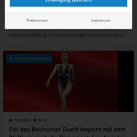
neue Weltcup-Saison
Präferenzen
Impressum
Spektakulärer Saisonauftakt für Klara Bleyer! Die
deutsche Synchronschwimmerin sichert sich Gold im
Solo beim Weltcup in Paris und zeigt einmal mehr, dass
sie zur Weltspitze gehört. Auch die Premiere für das
Duett lief sehr erfreulich.
SYNCHRONSCHWIMMEN
27.02.2025
09:19
Für das Bochumer Duett beginnt mit dem