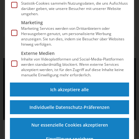
Statistik-Cookies sammeln Nutzungsdaten, die uns Aufschluss
darüber geben, wie unsere Besucher mit unserer Website
Die Schwimmwelt hält einige der unglaublichsten
umgehen.
Rekorde bereit. Wer schwamm 504 Kilometer am Stück?
Marketing
Wer sprang aus 58 Metern in die Tiefe? Entdecke die
Marketing Services werden von Drittanbietern oder
verrücktesten Bestmarken und erfahre, was Menschen
Herausgebern genutzt, um personalisierte Werbung
anzuzeigen. Sie tun dies, indem sie Besucher über Websites
im Wasser alles erreichen können.
hinweg verfolgen.
Externe Medien
Inhalte von Videoplattformen und Social-Media-Plattformen
werden standardmäßig blockiert. Wenn externe Services
SYNCHRONSCHWIMMEN
akzeptiert werden, ist für den Zugriff auf diese Inhalte keine
manuelle Einwilligung mehr erforderlich.
Ich akzeptiere alle
Individuelle Datenschutz-Präferenzen
Nur essenzielle Cookies akzeptieren
02.03.2025
18:52
Klara Bleyer gelingt ein Traumstart in die
Einwilligung speichern