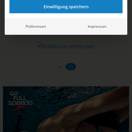
um alles
Einwilligung speichern
Erst seit 1984 gehört Synchronschwimmen zum
olympischen Programm, seit 2000 werden die Medaillen
Präferenzen
Impressum
stets für Synchro Duett und Mannschaft vergeben.
Hoffnungen auf einen Start bei den kommenden
Olympischen Spielen in Tokio hegen in Reihen des
Deutschen Schwimm-Verbandes e.V. (DSV) dabei...
«
11