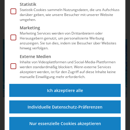
Statistik
Statistik-Cookies sammeln Nutzungsdaten, die uns Aufschluss
Nach 20 Jahren im Wasser ist auf einmal Schluss, Daniela
darüber geben, wie unsere Besucher mit unserer Website
Reinhardt verabschiedet sich vom Leistungssport. Die
umgehen.
Synchronschwimmerin hat dem Deutschen Schwimm-
Marketing
Verband e.V. (DSV) dieser Tage offiziell ihre Karriereende
Marketing Services werden von Drittanbietern oder
bekanntgegeben. Dabei waren ihr im Duett mit ihrer
Herausgebern genutzt, um personalisierte Werbung
Münchener Partnerin Marlene Bojer...
anzuzeigen. Sie tun dies, indem sie Besucher über Websites
SYNCHRONSCHWIMMEN
hinweg verfolgen.
Externe Medien
Inhalte von Videoplattformen und Social-Media-Plattformen
werden standardmäßig blockiert. Wenn externe Services
akzeptiert werden, ist für den Zugriff auf diese Inhalte keine
manuelle Einwilligung mehr erforderlich.
Ich akzeptiere alle
13.05.2020
16:22
Individuelle Datenschutz-Präferenzen
Für das Synchro Duett Marlene Bojer und
Daniela Reinhardt geht es im März 2021
Nur essenzielle Cookies akzeptieren