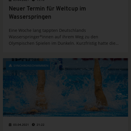
Neuer Termin für Weltcup im
Wasserspringen
Eine Woche lang tappten Deutschlands
Wasserspringer*innen auf ihrem Weg zu den
Olympischen Spielen im Dunkeln. Kurzfristig hatte die
FINA den ursprünglich für den 18. - 23. April in Tokio
angesetzten Weltcup verschoben. Nach Ansicht des
Weltverbandes würden die geplanten
SYNCHRONSCHWIMMEN
Vorsichtsmaßnahmen...
03.04.2021
21:22