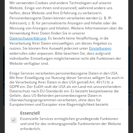
Wir verwenden Cookies und andere Technologien auf unserer
Duett
Website. Einige von ihnen sind essenziell, während andere uns
helfen, diese Website und Ihre Erfahrung zu verbessern.
Der Traum von Tokio 2021 lebt. Noch vor wenigen
Personenbezogene Daten können verarbeitet werden (z. B. IP-
Adressen), z. B. für personalisierte Anzeigen und Inhalte oder die
Wochen stand Synchronschwimmerin Marlene Bojer (27)
Messung von Anzeigen und Inhalten.
Weitere Informationen über die
auf einmal ohne Duett-Partnerin da, nachdem ihre
Verwendung Ihrer Daten finden Sie in unserer
langjährigen Kollegin Daniela Reinhardt ein Jahr vor den
Datenschutzerklärung
.
Es besteht keine Verpflichtung, in die
Verarbeitung Ihrer Daten einzuwilligen, um dieses Angebot zu
Olympischen Spielen ihren Rückzug vom Leistungssport
nutzen.
Sie können Ihre Auswahl jederzeit unter
Einstellungen
erklärt hatte. Doch die...
widerrufen oder anpassen.
Bitte beachten Sie, dass aufgrund
SYNCHRONSCHWIMMEN
individueller Einstellungen möglicherweise nicht alle Funktionen der
Website verfügbar sind.
Einige Services verarbeiten personenbezogene Daten in den USA.
Mit Ihrer Einwilligung zur Nutzung dieser Services willigen Sie auch in
die Verarbeitung Ihrer Daten in den USA gemäß Art. 49 (1) lit. a
GDPR ein. Der EuGH stuft die USA als ein Land mit unzureichendem
Datenschutz nach EU-Standards ein. Es besteht beispielsweise die
Gefahr, dass US-Behörden personenbezogene Daten in
Überwachungsprogrammen verarbeiten, ohne dass für
Europäerinnen und Europäer eine Klagemöglichkeit besteht.
Es folgt eine Liste der Service-Gruppen, für die e
Essenziell
24.09.2020
10:42
Essenzielle Services ermöglichen grundlegende Funktionen
Daniela Reinhardt verabschiedet sich
und sind für das ordnungsgemäße Funktionieren der Website
erforderlich.
vom Leistungssport