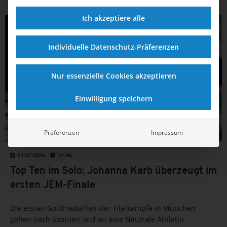
Ich akzeptiere alle
SYNCHRONSCHWIMMEN
Individuelle Datenschutz-Präferenzen
Nur essenzielle Cookies akzeptieren
Einwilligung speichern
Präferenzen
Impressum
01.07.2026
21:46
Top Ten im Solo: Johanna Karb überzeugt im
ersten JEM-Finale
Die ersten Goldmedaillen der Titelkämpfe in München
gehen nach Spanien und an eine Neutrale Athletin.