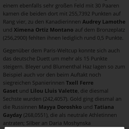
einem ebenfalls sehr großen Feld mit 30 Paaren
kamen die beiden dort mit 255,7392 Punkten auf
Rang vier, zu den Kanadierinnen
Audrey Lamothe
und
Ximena Ortiz Montano
auf dem Bronzeplatz
(256,2900) fehlten ihnen lediglich rund 0,5 Punkte.
Gegenüber dem Paris-Weltcup konnte sich auch
das deutsche Duett um mehr als 15 Punkte
steigern. Bleyer und Blumenthal Haz lagen so zum
Beispiel auch vor den beim Auftakt noch
siegreichen Spanierinnen
Txell Ferre
Gaset
und
Lilou Lluis Valette
, die diesmal
Sechste wurden (242,4057). Gold ging diesmal an
die Russinnen
Mayya Doroshko
und
Tatiana
Gayday
(268,0551), die als neutrale Athletinnen
antraten; Silber an Daria Moshynska