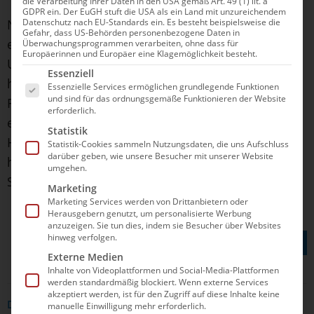
die Verarbeitung Ihrer Daten in den USA gemäß Art. 49 (1) lit. a
GDPR ein. Der EuGH stuft die USA als ein Land mit unzureichendem
Datenschutz nach EU-Standards ein. Es besteht beispielsweise die
Nach der Premiere 2023 findet zum zweiten Mal
Gefahr, dass US-Behörden personenbezogene Daten in
ein Weltcup in Soma Bay statt. Das deutsche
Überwachungsprogrammen verarbeiten, ohne dass für
Europäerinnen und Europäer eine Klagemöglichkeit besteht.
Unternehmen ONEflow Aquatics hat dort ein
Es folgt eine Liste der Service-Gruppen, für die e
Essenziell
hochmodernes Trainingszentrum eröffnet,
wenige
Essenzielle Services ermöglichen grundlegende Funktionen
und sind für das ordnungsgemäße Funktionieren der Website
Flugstunden von Deutschland entfernt ist
erforderlich.
eine
Trainingsstätte
entstanden, welche die
Statistik
Herzen der Aktiven zu jeder Jahreszeit
Statistik-Cookies sammeln Nutzungsdaten, die uns Aufschluss
darüber geben, wie unsere Besucher mit unserer Website
höherschlagen lässt. Auch fürs
umgehen.
Synchronschwimmen.
Marketing
Marketing Services werden von Drittanbietern oder
Herausgebern genutzt, um personalisierte Werbung
anzuzeigen. Sie tun dies, indem sie Besucher über Websites
TEILEN AUF
hinweg verfolgen.
Externe Medien
Inhalte von Videoplattformen und Social-Media-Plattformen
werden standardmäßig blockiert. Wenn externe Services
akzeptiert werden, ist für den Zugriff auf diese Inhalte keine
DAS KÖNNTE DICH AUCH INTERRESSIEREN
manuelle Einwilligung mehr erforderlich.