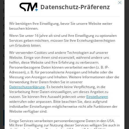
und
Anastasiia Shmonina
aus der Ukraine
Mit die
Datenschutz-Präferenz
(261,6125). Erstmals seit dem Beginn des
russischen Angriffskrieges auf die Ukraine sind in
Wir benötigen Ihre Einwilligung, bevor Sie unsere Website weiter
Soma Bay wieder Synchronschwimmerinnen aus
besuchen können.
Russland zugelassen.
Wenn Sie unter 16 Jahre alt sind und Ihre Einwilligung zu optionalen
Services geben möchten, müssen Sie Ihre Erziehungsberechtigten
um Erlaubnis bitten.
Der Weltcup in Ägypten läuft noch bis Sonntag,
Wir verwenden Cookies und andere Technologien auf unserer
unter anderem noch mit dem ersten
Website. Einige von ihnen sind essenziell, während andere uns
internationalen Auftritt des neuen Mixed-Duetts
helfen, diese Website und Ihre Erfahrung zu verbessern.
Personenbezogene Daten können verarbeitet werden (z. B. IP-
mit
Frithjof Seidel
(SC Wedding 1921) und
Daria
Adressen), z. B. für personalisierte Anzeigen und Inhalte oder die
Messung von Anzeigen und Inhalten.
Weitere Informationen über die
Tonn
(SB Bayern 07) am Schlusstag des Events.
Verwendung Ihrer Daten finden Sie in unserer
Dann ist auch Klara Bleyer im Solo in der Freien
Datenschutzerklärung
.
Es besteht keine Verpflichtung, in die
Verarbeitung Ihrer Daten einzuwilligen, um dieses Angebot zu
Kür noch einmal im Einsatz.
nutzen.
Sie können Ihre Auswahl jederzeit unter
Einstellungen
widerrufen oder anpassen.
Bitte beachten Sie, dass aufgrund
individueller Einstellungen möglicherweise nicht alle Funktionen der
Website verfügbar sind.
ZUM LIVESTREAM
Einige Services verarbeiten personenbezogene Daten in den USA.
Mit Ihrer Einwilligung zur Nutzung dieser Services willigen Sie auch in