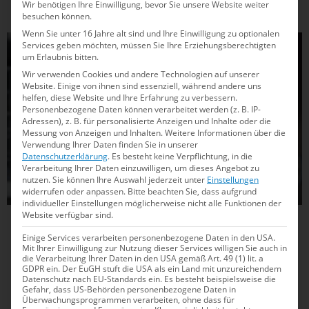
Wir benötigen Ihre Einwilligung, bevor Sie unsere Website weiter
besuchen können.
Wenn Sie unter 16 Jahre alt sind und Ihre Einwilligung zu optionalen
WASSERSPRINGEN
Services geben möchten, müssen Sie Ihre Erziehungsberechtigten
um Erlaubnis bitten.
Wir verwenden Cookies und andere Technologien auf unserer
Website. Einige von ihnen sind essenziell, während andere uns
helfen, diese Website und Ihre Erfahrung zu verbessern.
Personenbezogene Daten können verarbeitet werden (z. B. IP-
Adressen), z. B. für personalisierte Anzeigen und Inhalte oder die
Messung von Anzeigen und Inhalten.
Weitere Informationen über die
Verwendung Ihrer Daten finden Sie in unserer
Datenschutzerklärung
.
Es besteht keine Verpflichtung, in die
Verarbeitung Ihrer Daten einzuwilligen, um dieses Angebot zu
nutzen.
Sie können Ihre Auswahl jederzeit unter
Einstellungen
widerrufen oder anpassen.
Bitte beachten Sie, dass aufgrund
individueller Einstellungen möglicherweise nicht alle Funktionen der
Website verfügbar sind.
12.05.2025
16:59
Einige Services verarbeiten personenbezogene Daten in den USA.
Dreimal DJM-Gold für Louis Aaron Förster
Mit Ihrer Einwilligung zur Nutzung dieser Services willigen Sie auch in
die Verarbeitung Ihrer Daten in den USA gemäß Art. 49 (1) lit. a
und Finn Awe
GDPR ein. Der EuGH stuft die USA als ein Land mit unzureichendem
Datenschutz nach EU-Standards ein. Es besteht beispielsweise die
Gefahr, dass US-Behörden personenbezogene Daten in
Wer holte sich bei den Deutschen Jugendmeisterschaften im
Überwachungsprogrammen verarbeiten, ohne dass für