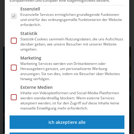
Europäerinnen und Europäer eine Klagemöglichkeit besteht.
Wasserspringen die meisten Titel? Entdecke die stärksten
Es folgt eine Liste der Service-Gruppen, für die e
Talente, überraschende Doppelsiege und welche Vereine
Essenziell
besonders glänzten.
Essenzielle Services ermöglichen grundlegende Funktionen
und sind für das ordnungsgemäße Funktionieren der Website
erforderlich.
Statistik
Statistik-Cookies sammeln Nutzungsdaten, die uns Aufschluss
darüber geben, wie unsere Besucher mit unserer Website
umgehen.
Marketing
Marketing Services werden von Drittanbietern oder
Herausgebern genutzt, um personalisierte Werbung
anzuzeigen. Sie tun dies, indem sie Besucher über Websites
hinweg verfolgen.
Externe Medien
Inhalte von Videoplattformen und Social-Media-Plattformen
werden standardmäßig blockiert. Wenn externe Services
akzeptiert werden, ist für den Zugriff auf diese Inhalte keine
manuelle Einwilligung mehr erforderlich.
Ich akzeptiere alle