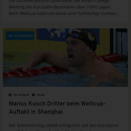
Die US-Amerikanerin unterbietet bei einem College-
Meeting die Kurzbahn-Bestmarke über 100m Lagen.
Beim Weltcup hätte sie damit eine fünfstellige Summe
kassiert. Auch ihr Langbahn-Weltrekord über 100m
Schmetterling hätte sie im Sommer lieber an einem
anderen Ort aufstellen sollen.
SCHWIMMEN
18.10.2024
15:04
Marius Kusch Dritter beim Weltcup-
Auftakt in Shanghai
Der Schmetterling sattelt erfolgreich auf den Kurzsprint