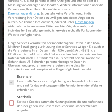
Adressen), z. B. für personalisierte Anzeigen und Inhalte oder die
Kaderkreis ist bis Ende November eine
Messung von Anzeigen und Inhalten.
Weitere Informationen über die
Interessensbekundung notwendig.
Verwendung Ihrer Daten finden Sie in unserer
Datenschutzerklärung
.
Es besteht keine Verpflichtung, in die
Verarbeitung Ihrer Daten einzuwilligen, um dieses Angebot zu
SCHWIMMEN
nutzen.
Sie können Ihre Auswahl jederzeit unter
Einstellungen
widerrufen oder anpassen.
Bitte beachten Sie, dass aufgrund
individueller Einstellungen möglicherweise nicht alle Funktionen der
Website verfügbar sind.
Einige Services verarbeiten personenbezogene Daten in den USA.
Mit Ihrer Einwilligung zur Nutzung dieser Services willigen Sie auch in
die Verarbeitung Ihrer Daten in den USA gemäß Art. 49 (1) lit. a
GDPR ein. Der EuGH stuft die USA als ein Land mit unzureichendem
Datenschutz nach EU-Standards ein. Es besteht beispielsweise die
Gefahr, dass US-Behörden personenbezogene Daten in
Überwachungsprogrammen verarbeiten, ohne dass für
Europäerinnen und Europäer eine Klagemöglichkeit besteht.
17.10.2024
09:14
Es folgt eine Liste der Service-Gruppen, für die e
Essenziell
Für den Weltcup: Léon Marchand zurück
Essenzielle Services ermöglichen grundlegende Funktionen
zum alten Trainer
und sind für das ordnungsgemäße Funktionieren der Website
erforderlich.
Der Schwimmsport rückt mit dem Kurzbahn-Weltcup in
Statistik
Statistik-Cookies sammeln Nutzungsdaten, die uns Aufschluss
Shanghai wieder in den Fokus der Fans. Allen voran
darüber geben, wie unsere Besucher mit unserer Website
Frankreichs in Paris so überragender Olympiaheld.
umgehen.