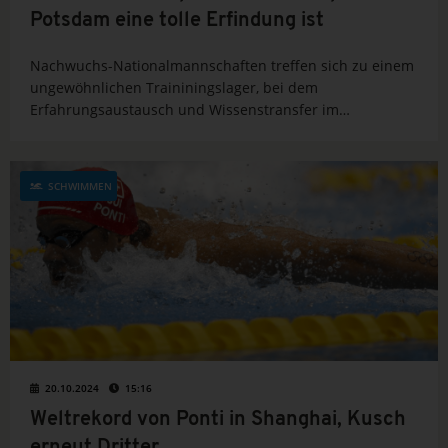
Potsdam eine tolle Erfindung ist
Nachwuchs-Nationalmannschaften treffen sich zu einem
ungewöhnlichen Traininingslager, bei dem
Erfahrungsaustausch und Wissenstransfer im
Vordergrund stehen. Alles, um auch in den nächsten
Olympiazyklen gegen die Großmächte und
Olympiagastgeber USA und Australien bestehen zu
SCHWIMMEN
können.
20.10.2024
15:16
Weltrekord von Ponti in Shanghai, Kusch