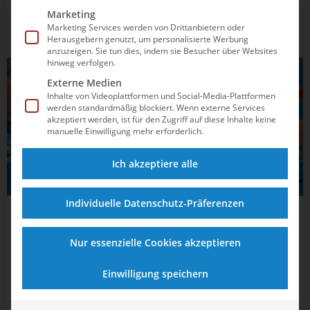
Marketing
Marketing Services werden von Drittanbietern oder
Herausgebern genutzt, um personalisierte Werbung
anzuzeigen. Sie tun dies, indem sie Besucher über Websites
hinweg verfolgen.
SCHWIMMEN
Externe Medien
Inhalte von Videoplattformen und Social-Media-Plattformen
werden standardmäßig blockiert. Wenn externe Services
akzeptiert werden, ist für den Zugriff auf diese Inhalte keine
manuelle Einwilligung mehr erforderlich.
Ich akzeptiere alle
Individuelle Datenschutz-Präferenzen
16.10.2024
19:34
Wellbrock nahm sieben Kilo zu: Erstes
Nur essenzielle Cookies akzeptieren
Interview nach dem Olympia-Kummer
Einwilligung speichern
In der Seine reichte es diesmal nicht zum erhofften Gold,
nun taucht der Schwimmstar wieder auf und spricht