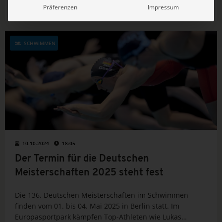
über die Enttäuschung von Paris, neue Ziele und treue
Präferenzen
Impressum
Sponsoren.
SCHWIMMEN
10.10.2024
18:05
Der Termin für die Deutschen
Meisterschaften 2025 steht fest
Die 136. Deutschen Meisterschaften im Schwimmen
finden vom 01. bis 04. Mai 2025 in Berlin statt. Im
Europasportpark kämpfen Top-Athleten wie Lukas