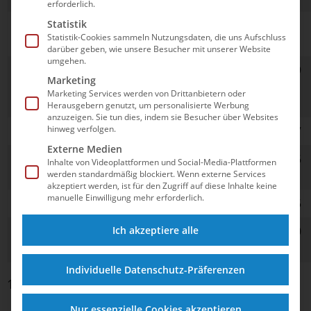
erforderlich.
Statistik
5
Linda Roth
2008
SV
1:01,91
Statistik-Cookies sammeln Nutzungsdaten, die uns Aufschluss
Cannstatt
darüber geben, wie unsere Besucher mit unserer Website
umgehen.
6
Kiley Berlin
2004
SG
1:02,09
Marketing
Wilhelm
Neukölln
Marketing Services werden von Drittanbietern oder
Berlin
Herausgebern genutzt, um personalisierte Werbung
anzuzeigen. Sie tun dies, indem sie Besucher über Websites
hinweg verfolgen.
7
Lina Kröger
2004
SG Essen
1:02,17
Externe Medien
8
Noelle Benkler
2007
SV Nikar
1:02,76
Inhalte von Videoplattformen und Social-Media-Plattformen
Heidelberg
werden standardmäßig blockiert. Wenn externe Services
akzeptiert werden, ist für den Zugriff auf diese Inhalte keine
manuelle Einwilligung mehr erforderlich.
9
Ewa zur Brügge
2008
SV Halle/S.
1:03,35
10
Kim Kristin
2003
SG Essen
1:03,40
Ich akzeptiere alle
Krüger
Individuelle Datenschutz-Präferenzen
1 bis 10 von 100 Einträgen
Nur essenzielle Cookies akzeptieren