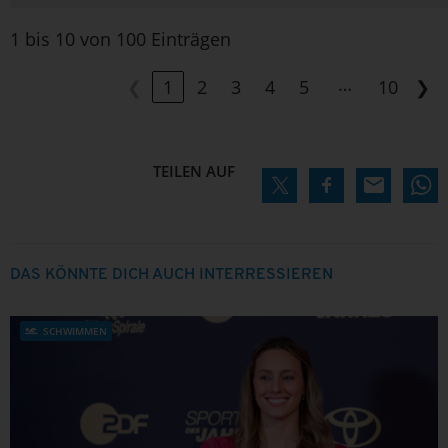
1 bis 10 von 100 Einträgen
…
❮
1
2
3
4
5
10
❯
TEILEN AUF
DAS KÖNNTE DICH AUCH INTERRESSIEREN
SCHWIMMEN