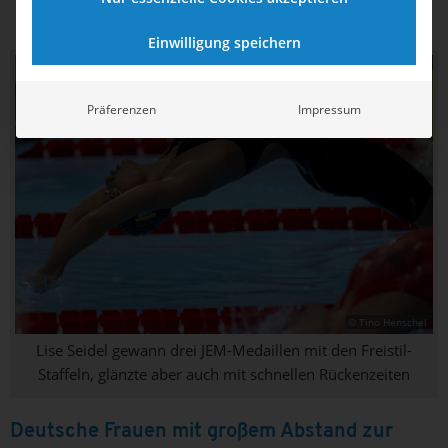
…
❮
1
2
3
4
5
10
❯
Einwilligung speichern
Präferenzen
Impressum
© Tino Henschel
Lise Seidel gewann drei JEM-Medaillen mit den Freistil-
Staffeln, glänzte aber auch mit schnellen Rückenzeiten
Deutsche Frauen mit großem Abstand zur