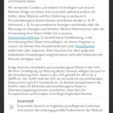
um Erlaubnis bitten.
Wir verwenden Cookies und andere Technologien auf unserer
Website. Einige von ihnen sind essenziell, während andere uns
helfen, diese Website und Ihre Erfahrung zu verbessern.
Suchen:
Personenbezogene Daten können verarbeitet werden (z. B. IP-
Adressen), z. B. für personalisierte Anzeigen und Inhalte oder die
Messung von Anzeigen und Inhalten.
Weitere Informationen über die
Verwendung Ihrer Daten finden Sie in unserer
Platz
Schwimmerin
JG
Verein
Zeit
Datenschutzerklärung
.
Es besteht keine Verpflichtung, in die
Verarbeitung Ihrer Daten einzuwilligen, um dieses Angebot zu
1
Laura
1998
SV Halle/S.
1:00,96
nutzen.
Sie können Ihre Auswahl jederzeit unter
Einstellungen
widerrufen oder anpassen.
Bitte beachten Sie, dass aufgrund
Riedemann
individueller Einstellungen möglicherweise nicht alle Funktionen der
Website verfügbar sind.
2
Lise Seidel
2006
SC
1:01,30
Chemnitz
Einige Services verarbeiten personenbezogene Daten in den USA.
Mit Ihrer Einwilligung zur Nutzung dieser Services willigen Sie auch in
1892
die Verarbeitung Ihrer Daten in den USA gemäß Art. 49 (1) lit. a
GDPR ein. Der EuGH stuft die USA als ein Land mit unzureichendem
Datenschutz nach EU-Standards ein. Es besteht beispielsweise die
3
Lena
2002
SG
1:01,48
Gefahr, dass US-Behörden personenbezogene Daten in
Riedemann
Neukölln
Überwachungsprogrammen verarbeiten, ohne dass für
Europäerinnen und Europäer eine Klagemöglichkeit besteht.
Berlin
Es folgt eine Liste der Service-Gruppen, für die e
Essenziell
4
Anna Maria
2006
SC
1:01,58
Essenzielle Services ermöglichen grundlegende Funktionen
und sind für das ordnungsgemäße Funktionieren der Website
Börstler
Magdeburg