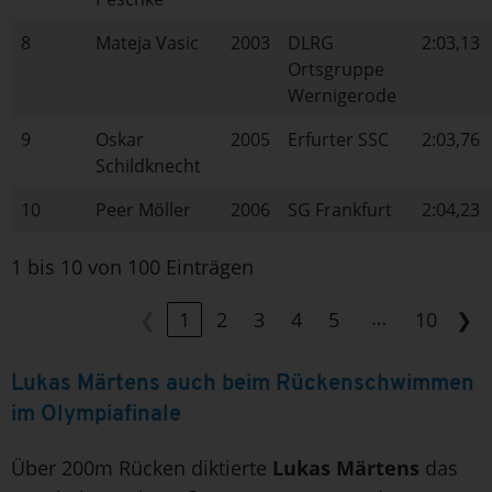
8
Mateja Vasic
2003
DLRG
2:03,13
Ortsgruppe
Wernigerode
9
Oskar
2005
Erfurter SSC
2:03,76
Schildknecht
10
Peer Möller
2006
SG Frankfurt
2:04,23
1 bis 10 von 100 Einträgen
…
❮
1
2
3
4
5
10
❯
Lukas Märtens auch beim Rückenschwimmen
im Olympiafinale
Über 200m Rücken diktierte
Lukas Märtens
das