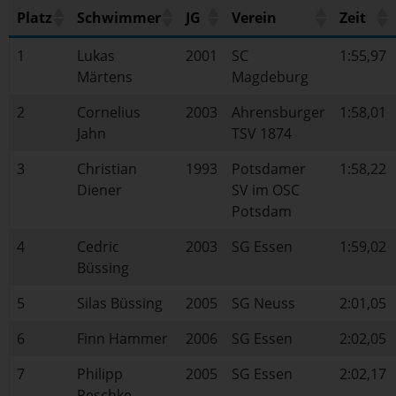
Platz
Schwimmer
JG
Verein
Zeit
1
Lukas
2001
SC
1:55,97
Märtens
Magdeburg
2
Cornelius
2003
Ahrensburger
1:58,01
Jahn
TSV 1874
3
Christian
1993
Potsdamer
1:58,22
Diener
SV im OSC
Potsdam
4
Cedric
2003
SG Essen
1:59,02
Büssing
5
Silas Büssing
2005
SG Neuss
2:01,05
6
Finn Hammer
2006
SG Essen
2:02,05
7
Philipp
2005
SG Essen
2:02,17
Peschke