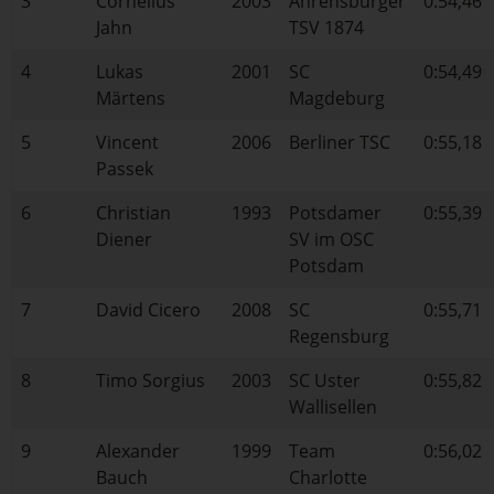
3
Cornelius
2003
Ahrensburger
0:54,46
Jahn
TSV 1874
4
Lukas
2001
SC
0:54,49
Märtens
Magdeburg
5
Vincent
2006
Berliner TSC
0:55,18
Passek
6
Christian
1993
Potsdamer
0:55,39
Diener
SV im OSC
Potsdam
7
David Cicero
2008
SC
0:55,71
Regensburg
8
Timo Sorgius
2003
SC Uster
0:55,82
Wallisellen
9
Alexander
1999
Team
0:56,02
Bauch
Charlotte