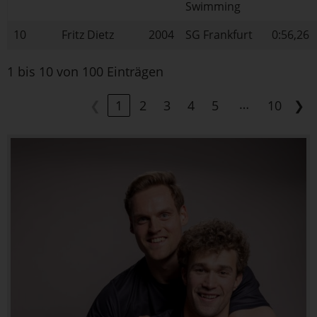
Swimming
10
Fritz Dietz
2004
SG Frankfurt
0:56,26
1 bis 10 von 100 Einträgen
…
❮
1
2
3
4
5
10
❯