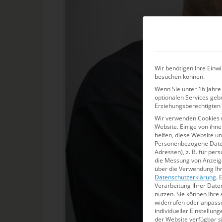
Wir benötigen Ihre Einwi
besuchen können.
Wenn Sie unter 16 Jahre 
optionalen Services geb
Erziehungsberechtigten 
Wir verwenden Cookies 
Website. Einige von ihn
helfen, diese Website u
Personenbezogene Daten 
Adressen), z. B. für per
die Messung von Anzeige
über die Verwendung Ihr
Datenschutzerklärung
.
E
Verarbeitung Ihrer Date
nutzen.
Sie können Ihre 
widerrufen oder anpass
individueller Einstellun
der Website verfügbar s