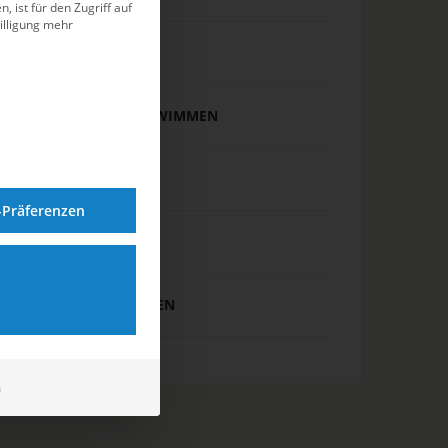
, ist für den Zugriff auf
illigung mehr
SCHWIMMEN
SYNCHRONSCHWIMMEN
TIPPS & TRICKS
-Präferenzen
WASSERBALL
WASSERSPRINGEN
m