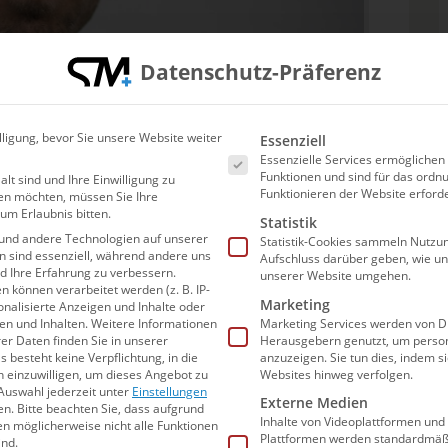
Datenschutz-Präferenz
Es folgt eine Liste der Ser
lligung, bevor Sie unsere Website weiter
Essenziell
Essenzielle Services ermögliche
Funktionen und sind für das or
alt sind und Ihre Einwilligung zu
Funktionieren der Website erforde
en möchten, müssen Sie Ihre
um Erlaubnis bitten.
Statistik
und andere Technologien auf unserer
Statistik-Cookies sammeln Nutzun
en sind essenziell, während andere uns
Aufschluss darüber geben, wie u
nd Ihre Erfahrung zu verbessern.
unserer Website umgehen.
können verarbeitet werden (z. B. IP-
Marketing
sonalisierte Anzeigen und Inhalte oder
n und Inhalten.
Weitere Informationen
Marketing Services werden von Dr
er Daten finden Sie in unserer
Herausgebern genutzt, um person
s besteht keine Verpflichtung, in die
anzuzeigen. Sie tun dies, indem s
n einzuwilligen, um dieses Angebot zu
Websites hinweg verfolgen.
Auswahl jederzeit unter
Einstellungen
Externe Medien
en.
Bitte beachten Sie, dass aufgrund
Inhalte von Videoplattformen und
gen möglicherweise nicht alle Funktionen
Plattformen werden standardmäßi
ind.