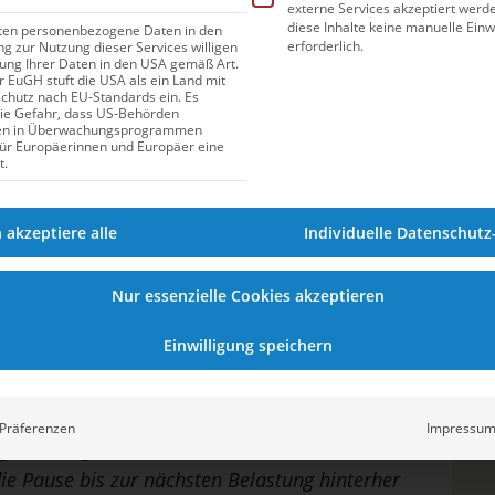
externe Services akzeptiert werden
diese Inhalte keine manuelle Einw
iten personenbezogene Daten in den
erforderlich.
ung zur Nutzung dieser Services willigen
itung Ihrer Daten in den USA gemäß Art.
er EuGH stuft die USA als ein Land mit
hutz nach EU-Standards ein. Es
die Gefahr, dass US-Behörden
r. Thimo Wiewelhove
en in Überwachungsprogrammen
für Europäerinnen und Europäer eine
t.
nde Regenerationsmanagement
h akzeptiere alle
Individuelle Datenschutz
nerationsmaßnahme für alle. Ermüdung und
Nur essenzielle Cookies akzeptieren
 der Auswahl der Maßnahmen sind stets die
Einwilligung speichern
ünschte Zeitschiene sowie individuelle
htigen. Zur Sportspezifik ein Beispiel: Nach
ern regeneriert der Körper natürlich ganz
Präferenzen
Impressu
gewichte gestemmt wurden. Bei Letzterem
die Pause bis zur nächsten Belastung hinterher