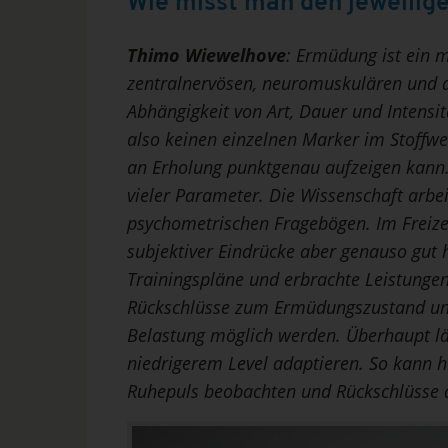
Wie misst man den jeweilig
Thimo Wiewelhove
:
Ermüdung ist ein m
zentralnervösen, neuromuskulären und 
Abhängigkeit von Art, Dauer und Intensitä
also keinen einzelnen Marker im Stoffw
an Erholung punktgenau aufzeigen kann.
vieler Parameter. Die Wissenschaft arbe
psychometrischen Fragebögen. Im Freiz
subjektiver Eindrücke aber genauso gut 
Trainingspläne und erbrachte Leistungen
Rückschlüsse zum Ermüdungszustand un
Belastung möglich werden. Überhaupt läs
niedrigerem Level adaptieren. So kann he
Ruhepuls beobachten und Rückschlüsse 