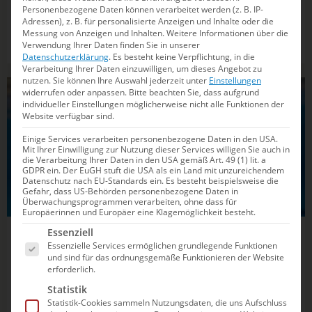
Personenbezogene Daten können verarbeitet werden (z. B. IP-
Nach dem gelungenen Abschluss und insgesamt zehn
Adressen), z. B. für personalisierte Anzeigen und Inhalte oder die
Finalplätzen und einer Medaille in Singapur zieht Chef-
Messung von Anzeigen und Inhalten.
Weitere Informationen über die
Bundestrainer Christoph Bohm eine positive Bilanz.
Verwendung Ihrer Daten finden Sie in unserer
Datenschutzerklärung
.
Es besteht keine Verpflichtung, in die
Verarbeitung Ihrer Daten einzuwilligen, um dieses Angebot zu
nutzen.
Sie können Ihre Auswahl jederzeit unter
Einstellungen
widerrufen oder anpassen.
Bitte beachten Sie, dass aufgrund
WASSERSPRINGEN
individueller Einstellungen möglicherweise nicht alle Funktionen der
Website verfügbar sind.
Einige Services verarbeiten personenbezogene Daten in den USA.
Mit Ihrer Einwilligung zur Nutzung dieser Services willigen Sie auch in
die Verarbeitung Ihrer Daten in den USA gemäß Art. 49 (1) lit. a
GDPR ein. Der EuGH stuft die USA als ein Land mit unzureichendem
Datenschutz nach EU-Standards ein. Es besteht beispielsweise die
Gefahr, dass US-Behörden personenbezogene Daten in
Überwachungsprogrammen verarbeiten, ohne dass für
Europäerinnen und Europäer eine Klagemöglichkeit besteht.
Es folgt eine Liste der Service-Gruppen, für die e
Essenziell
02.08.2025
14:39
Essenzielle Services ermöglichen grundlegende Funktionen
WM-Platz vier vom 3m-Brett für Lena
und sind für das ordnungsgemäße Funktionieren der Website
erforderlich.
Hentschel
Statistik
Statistik-Cookies sammeln Nutzungsdaten, die uns Aufschluss
Die Berlinerin kratzt mit neuer Bestleistung am Podium.