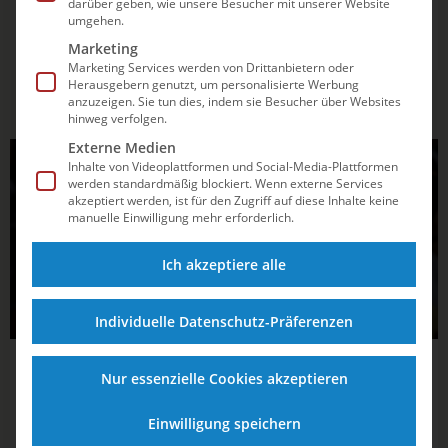
darüber geben, wie unsere Besucher mit unserer Website
Jette Müller wird 13. vom 3m-Brett, im Turmspringen
umgehen.
steht Jaden Eikermann im Halbfinale.
Marketing
Marketing Services werden von Drittanbietern oder
Herausgebern genutzt, um personalisierte Werbung
anzuzeigen. Sie tun dies, indem sie Besucher über Websites
hinweg verfolgen.
Externe Medien
WASSERSPRINGEN
Inhalte von Videoplattformen und Social-Media-Plattformen
werden standardmäßig blockiert. Wenn externe Services
akzeptiert werden, ist für den Zugriff auf diese Inhalte keine
manuelle Einwilligung mehr erforderlich.
Ich akzeptiere alle
Individuelle Datenschutz-Präferenzen
01.08.2025
14:10
Nur essenzielle Cookies akzeptieren
Moritz Wesemann als Sechster vom 3m-
Einwilligung speichern
Brett „einfach nur happy“