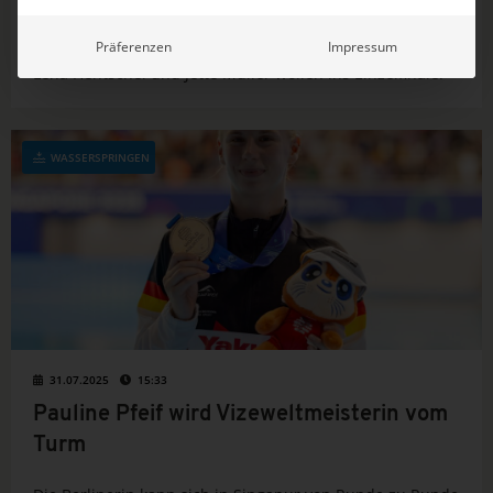
Der Hallenser erreicht sein bestes WM-Ergebnis und
Präferenzen
Impressum
springt mit 467,10 Punkten zudem Bestleistung. Auch
Lena Hentschel und Jette Müller wollen ins Einzelfinale.
WASSERSPRINGEN
31.07.2025
15:33
Pauline Pfeif wird Vizeweltmeisterin vom
Turm