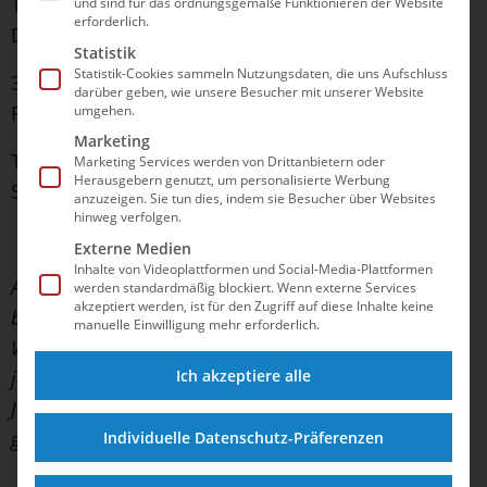
Turmspringen Jugend B:
Niklas Kapust
(2012/SC
und sind für das ordnungsgemäße Funktionieren der Website
erforderlich.
DHfK Leipzig), Egon Olschak (2011/SV Halle)
Statistik
Statistik-Cookies sammeln Nutzungsdaten, die uns Aufschluss
3m-Synchronspringen: Finn Awe (WSC
darüber geben, wie unsere Besucher mit unserer Website
Rostock)/William Ackmann (SV Neptun Aachen)
umgehen.
Marketing
Turm-Synchronspringen: Anton Taubert (Dresdner
Marketing Services werden von Drittanbietern oder
Herausgebern genutzt, um personalisierte Werbung
SC 1898)/Kirill Mokretsov (Berliner TSC)
anzuzeigen. Sie tun dies, indem sie Besucher über Websites
hinweg verfolgen.
Externe Medien
Inhalte von Videoplattformen und Social-Media-Plattformen
Anmerkung: Bei der DJM springen immer zwei
werden standardmäßig blockiert. Wenn externe Services
akzeptiert werden, ist für den Zugriff auf diese Inhalte keine
beziehungsweise drei Jahrgänge gemeinsam, die
manuelle Einwilligung mehr erforderlich.
Wertung erfolgt allerdings getrennt. Die
Ich akzeptiere alle
jahrgangsübergreifend punktbeste Leistung in der
Jugend A beziehungsweise Jugend B ist jeweils
gefettet.
Individuelle Datenschutz-Präferenzen