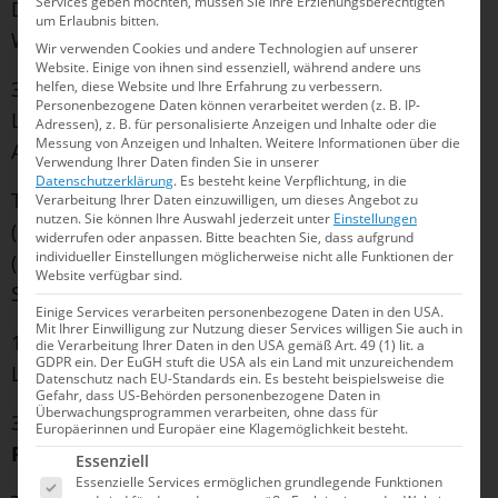
Services geben möchten, müssen Sie Ihre Erziehungsberechtigten
DHfK Leipzig),
Finn Awe
(2009/WSC Rostock),
um Erlaubnis bitten.
William Ackmann (2008/SV Neptun Aachen)
Wir verwenden Cookies und andere Technologien auf unserer
Website. Einige von ihnen sind essenziell, während andere uns
3m-Brett Jugend A: Arthur Fleck (2010/SC DHfK
helfen, diese Website und Ihre Erfahrung zu verbessern.
Personenbezogene Daten können verarbeitet werden (z. B. IP-
Leipzig),
Finn Awe
(2009/WSC Rostock), William
Adressen), z. B. für personalisierte Anzeigen und Inhalte oder die
Messung von Anzeigen und Inhalten.
Weitere Informationen über die
Ackmann (2008/SV Neptun Aachen)
Verwendung Ihrer Daten finden Sie in unserer
Datenschutzerklärung
.
Es besteht keine Verpflichtung, in die
Turmspringen Jugend A:
Anton Taubert
Verarbeitung Ihrer Daten einzuwilligen, um dieses Angebot zu
nutzen.
Sie können Ihre Auswahl jederzeit unter
Einstellungen
(2010/Dresdner SC 1898), Jonas Fürstenau
widerrufen oder anpassen.
Bitte beachten Sie, dass aufgrund
individueller Einstellungen möglicherweise nicht alle Funktionen der
(2009/WSC Rostock), Erik Camilo Amezquita
Website verfügbar sind.
Schmiedtke (2008/Berliner TSC)
Einige Services verarbeiten personenbezogene Daten in den USA.
Mit Ihrer Einwilligung zur Nutzung dieser Services willigen Sie auch in
1m-Brett Jugend B:
Niklas Kapust
(2012/SC DHfK
die Verarbeitung Ihrer Daten in den USA gemäß Art. 49 (1) lit. a
GDPR ein. Der EuGH stuft die USA als ein Land mit unzureichendem
Leipzig),
Rudi Bollmann
(2011/Dresdner SC 1898)
Datenschutz nach EU-Standards ein. Es besteht beispielsweise die
Gefahr, dass US-Behörden personenbezogene Daten in
Überwachungsprogrammen verarbeiten, ohne dass für
3m-Brett Jugend B: Jan Chrobak (WSC Rostock),
Europäerinnen und Europäer eine Klagemöglichkeit besteht.
Rudi Bollmann
(2011/Dresdner SC 1898)
Es folgt eine Liste der Service-Gruppen, für die e
Essenziell
Essenzielle Services ermöglichen grundlegende Funktionen