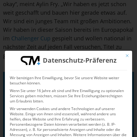
okay“, meint Aylin Fry. „Wir haben es jetzt schon
weit geschafft und bauen hier gerade etwas auf.
Wir sind ein junges Team mit großen Ambitionen.
Wir haben in dieser Saison bereits im Europapokal
im
Challenger Cup
gespielt und wollen national in
nächster Zeit auf jeden Fall versuchen, Titel zu
gewinnen.“
Mit die
Datenschutz-Präferenz
Wir benötigen Ihre Einwilligung, bevor Sie unsere Website weiter
besuchen können.
Wenn Sie unter 16 Jahre alt sind und Ihre Einwilligung zu optionalen
Services geben möchten, müssen Sie Ihre Erziehungsberechtigten
um Erlaubnis bitten.
Der Spielplan des Bundesliga-
Wir verwenden Cookies und andere Technologien auf unserer
Finals:
Website. Einige von ihnen sind essenziell, während andere uns
helfen, diese Website und Ihre Erfahrung zu verbessern.
Samstag, 24. Mai, 16:00 Uhr: SV Blau-
Personenbezogene Daten können verarbeitet werden (z. B. IP-
Adressen), z. B. für personalisierte Anzeigen und Inhalte oder die
Weiß Bochum – Wasserfreunde
Messung von Anzeigen und Inhalten.
Weitere Informationen über die