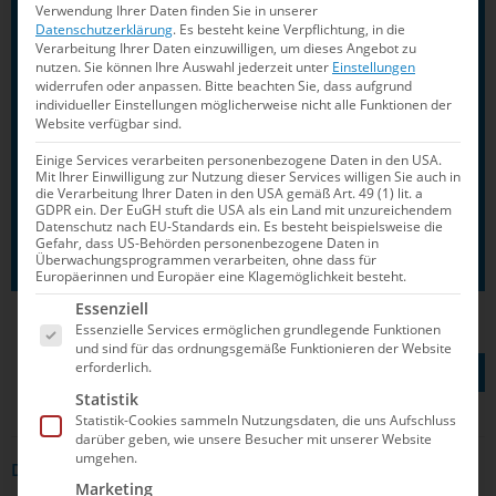
Verwendung Ihrer Daten finden Sie in unserer
Spandau 04
Datenschutzerklärung
.
Es besteht keine Verpflichtung, in die
Verarbeitung Ihrer Daten einzuwilligen, um dieses Angebot zu
Samstag, 31. Mai, 17:00 Uhr:
nutzen.
Sie können Ihre Auswahl jederzeit unter
Einstellungen
widerrufen oder anpassen.
Bitte beachten Sie, dass aufgrund
Wasserfreunde Spandau 04 – SV Blau-
individueller Einstellungen möglicherweise nicht alle Funktionen der
Website verfügbar sind.
Weiß Bochum
Einige Services verarbeiten personenbezogene Daten in den USA.
Sonntag, 01. Juni, 13:00 Uhr:
Mit Ihrer Einwilligung zur Nutzung dieser Services willigen Sie auch in
die Verarbeitung Ihrer Daten in den USA gemäß Art. 49 (1) lit. a
Wasserfreunde Spandau 04 – SV Blau-
GDPR ein. Der EuGH stuft die USA als ein Land mit unzureichendem
Datenschutz nach EU-Standards ein. Es besteht beispielsweise die
Weiß Bochum
(falls nötig)
Gefahr, dass US-Behörden personenbezogene Daten in
Überwachungsprogrammen verarbeiten, ohne dass für
Europäerinnen und Europäer eine Klagemöglichkeit besteht.
Es folgt eine Liste der Service-Gruppen, für die e
Essenziell
Essenzielle Services ermöglichen grundlegende Funktionen
und sind für das ordnungsgemäße Funktionieren der Website
TEILEN AUF
erforderlich.
Statistik
Statistik-Cookies sammeln Nutzungsdaten, die uns Aufschluss
darüber geben, wie unsere Besucher mit unserer Website
umgehen.
DAS KÖNNTE DICH AUCH INTERRESSIEREN
Marketing