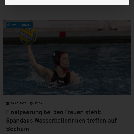
bedeutet und welche Vereine 2025/26 dabei sind, erfährst
du hier.
WASSERBALL
20.05.2025
12:04
Finalpaarung bei den Frauen steht:
Spandaus Wasserballerinnen treffen auf
Bochum