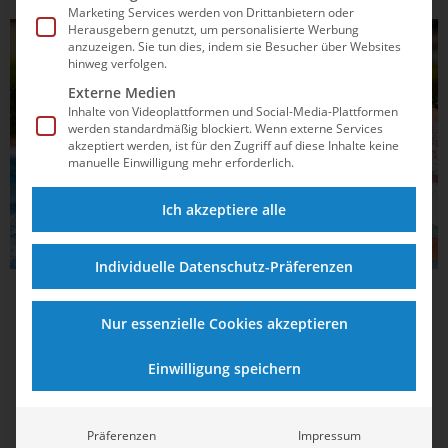
Marketing Services werden von Drittanbietern oder
Herausgebern genutzt, um personalisierte Werbung
WASSERBALL
anzuzeigen. Sie tun dies, indem sie Besucher über Websites
hinweg verfolgen.
Externe Medien
Inhalte von Videoplattformen und Social-Media-Plattformen
werden standardmäßig blockiert. Wenn externe Services
akzeptiert werden, ist für den Zugriff auf diese Inhalte keine
manuelle Einwilligung mehr erforderlich.
Ich akzeptiere alle
Individuelle Datenschutz-Präferenzen
30.06.2025
09:56
Nur essenzielle Cookies akzeptieren
Neustadt und Laatzen steigen auf: Das Feld
der 2. Wasserball-Bundesliga ist komplett
Einwilligung speichern
Zwei Teams jubeln über den Aufstieg in die neue 2.
Wasserball-Bundesliga – ein Traditionsklub muss dafür den
Präferenzen
Impressum
Gang nach unten antreten. Was die neue Ligenstruktur