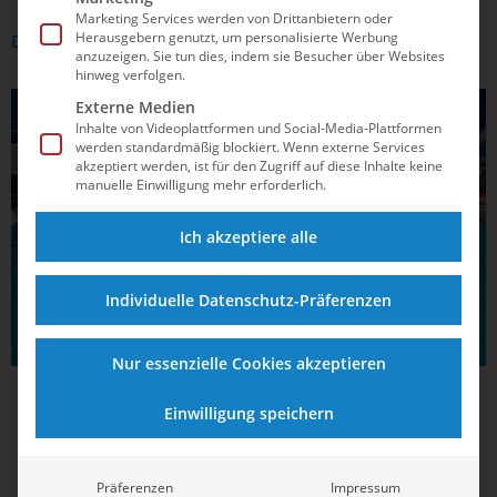
Marketing Services werden von Drittanbietern oder
Herausgebern genutzt, um personalisierte Werbung
DAS KÖNNTE DICH AUCH INTERRESSIEREN
anzuzeigen. Sie tun dies, indem sie Besucher über Websites
hinweg verfolgen.
Externe Medien
WASSERSPRINGEN
Inhalte von Videoplattformen und Social-Media-Plattformen
werden standardmäßig blockiert. Wenn externe Services
akzeptiert werden, ist für den Zugriff auf diese Inhalte keine
manuelle Einwilligung mehr erforderlich.
Ich akzeptiere alle
Individuelle Datenschutz-Präferenzen
Nur essenzielle Cookies akzeptieren
03.05.2025
11:46
Einwilligung speichern
Moritz Wesemann bejubelt zweiten Erfolg
beim Weltcupfinale
Präferenzen
Impressum