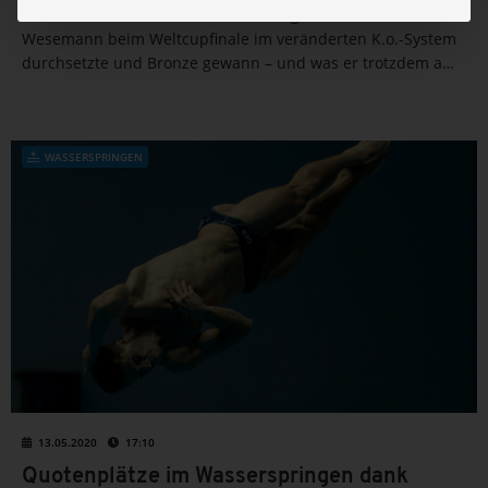
Neues Format, neue Herausforderungen: Wie sich Moritz
Wesemann beim Weltcupfinale im veränderten K.o.-System
durchsetzte und Bronze gewann – und was er trotzdem am
Ablauf kritisiert.
WASSERSPRINGEN
13.05.2020
17:10
Quotenplätze im Wasserspringen dank