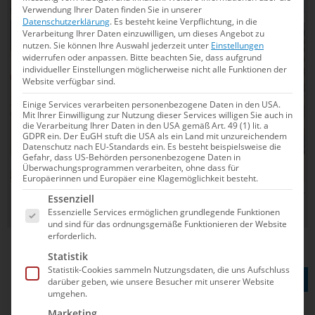
Verwendung Ihrer Daten finden Sie in unserer
Datenschutzerklärung
.
Es besteht keine Verpflichtung, in die
Verarbeitung Ihrer Daten einzuwilligen, um dieses Angebot zu
nutzen.
Sie können Ihre Auswahl jederzeit unter
Einstellungen
widerrufen oder anpassen.
Bitte beachten Sie, dass aufgrund
individueller Einstellungen möglicherweise nicht alle Funktionen der
Website verfügbar sind.
Einige Services verarbeiten personenbezogene Daten in den USA.
Mit Ihrer Einwilligung zur Nutzung dieser Services willigen Sie auch in
die Verarbeitung Ihrer Daten in den USA gemäß Art. 49 (1) lit. a
GDPR ein. Der EuGH stuft die USA als ein Land mit unzureichendem
Datenschutz nach EU-Standards ein. Es besteht beispielsweise die
Gefahr, dass US-Behörden personenbezogene Daten in
Überwachungsprogrammen verarbeiten, ohne dass für
© RW&
Europäerinnen und Europäer eine Klagemöglichkeit besteht.
Es folgt eine Liste der Service-Gruppen, für die e
Auf nach Singapur: Lena Hentschel und Jette Müller nach der
Essenziell
Siegerehrung
Essenzielle Services ermöglichen grundlegende Funktionen
und sind für das ordnungsgemäße Funktionieren der Website
erforderlich.
Statistik
TEILEN AUF
Statistik-Cookies sammeln Nutzungsdaten, die uns Aufschluss
darüber geben, wie unsere Besucher mit unserer Website
umgehen.
Marketing