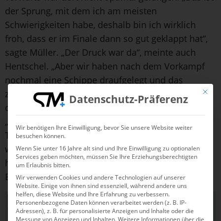
der Sprung, mit dem ich am meisten
Schwierigkeiten habe, deshalb bin ich wirklich
froh, dass er im Finale dann so gut geklappt hat“,
sagte Müller. „Der Druck war da“, meinte auch
Hentschel. „Aber wir haben nach dem Vorkampf
nochmal eine Schippe draufgelegt und das
Mit die
zusammen hinbekommen.“ Mit dem WM-Ticket in
Datenschutz-Präferenz
der Tasche falle jetzt ein großer Stein vom Herzen.
„Wir haben heute auch gemerkt, wie das ganze
Wir benötigen Ihre Einwilligung, bevor Sie unsere Website weiter
Team hinter uns stand. Das hat sich angefühlt, als
besuchen können.
wenn wir nicht alleine auf dem Brett stehen, und
Wenn Sie unter 16 Jahre alt sind und Ihre Einwilligung zu optionalen
Services geben möchten, müssen Sie Ihre Erziehungsberechtigten
hat uns nochmal zusätzlich gepusht“, so die
um Erlaubnis bitten.
Berlinerin.
Wir verwenden Cookies und andere Technologien auf unserer
Website. Einige von ihnen sind essenziell, während andere uns
helfen, diese Website und Ihre Erfahrung zu verbessern.
Personenbezogene Daten können verarbeitet werden (z. B. IP-
Adressen), z. B. für personalisierte Anzeigen und Inhalte oder die
Messung von Anzeigen und Inhalten.
Weitere Informationen über die