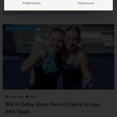
Präferenzen
Impressum
DAS KÖNNTE DICH AUCH INTERRESSIEREN
WASSERSPRINGEN
22.02.2024
18:27
WM in Doha: Neun Paris-Tickets für das
DSV-Team