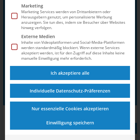
3m Männer:
Alexander Lube (SV
Marketing
Neptun Aachen), Martin Wolfram
Marketing Services werden von Drittanbietern oder
Herausgebern genutzt, um personalisierte Werbung
(Dresdner SC 1898)
anzuzeigen. Sie tun dies, indem sie Besucher über Websites
hinweg verfolgen.
3m-Synchronspringen Männer:
Externe Medien
Patrick Hausding, Lars Rüdiger (beide
Inhalte von Videoplattformen und Social-Media-Plattformen
Berliner TSC)
werden standardmäßig blockiert. Wenn externe Services
akzeptiert werden, ist für den Zugriff auf diese Inhalte keine
Turmspringen Männer:
Timo Barthel
manuelle Einwilligung mehr erforderlich.
(SV Halle), Jaden Eikermann (SV
Neptun Aachen)
Ich akzeptiere alle
Turm-Synchronspringen Männer:
Patrick Hausding, Timo Barthel
Individuelle Datenschutz-Präferenzen
Nur essenzielle Cookies akzeptieren
Einwilligung speichern
TEILEN AUF