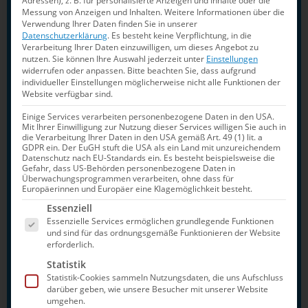
Adressen), z. B. für personalisierte Anzeigen und Inhalte oder die
Messung von Anzeigen und Inhalten.
Weitere Informationen über die
Verwendung Ihrer Daten finden Sie in unserer
Datenschutzerklärung
.
Es besteht keine Verpflichtung, in die
Verarbeitung Ihrer Daten einzuwilligen, um dieses Angebot zu
Die DSV-Starter*innen beim
nutzen.
Sie können Ihre Auswahl jederzeit unter
Einstellungen
widerrufen oder anpassen.
Bitte beachten Sie, dass aufgrund
Weltcup in Tokio
individueller Einstellungen möglicherweise nicht alle Funktionen der
Website verfügbar sind.
3m Frauen:
Lena Hentschel (Berliner
Einige Services verarbeiten personenbezogene Daten in den USA.
TSC), Saskia Oettinghaus (Dresdner SC
Mit Ihrer Einwilligung zur Nutzung dieser Services willigen Sie auch in
die Verarbeitung Ihrer Daten in den USA gemäß Art. 49 (1) lit. a
1898)
GDPR ein. Der EuGH stuft die USA als ein Land mit unzureichendem
Datenschutz nach EU-Standards ein. Es besteht beispielsweise die
3m-Synchronspringen Frauen:
Tina
Gefahr, dass US-Behörden personenbezogene Daten in
Überwachungsprogrammen verarbeiten, ohne dass für
Punzel (Dresdner SC 1898), Lena
Europäerinnen und Europäer eine Klagemöglichkeit besteht.
Hentschel
Es folgt eine Liste der Service-Gruppen, für die e
Essenziell
Turmspringen Frauen:
Christina
Essenzielle Services ermöglichen grundlegende Funktionen
und sind für das ordnungsgemäße Funktionieren der Website
Wassen, Elena Wassen (beide Berliner
erforderlich.
TSC)
Statistik
Turm-Synchronspringen Frauen:
Statistik-Cookies sammeln Nutzungsdaten, die uns Aufschluss
darüber geben, wie unsere Besucher mit unserer Website
Tina Punzel, Christina Wassen
umgehen.