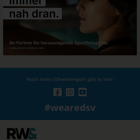
Noch mehr Schwimmsport gibt es hier:
#wearedsv