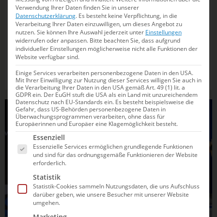
14.10.2025
15:45
Verwendung Ihrer Daten finden Sie in unserer
Datenschutzerklärung
.
Es besteht keine Verpflichtung, in die
Wasserspringerin Saskia Oettinghaus steigt
Verarbeitung Ihrer Daten einzuwilligen, um dieses Angebot zu
vom Brett
nutzen.
Sie können Ihre Auswahl jederzeit unter
Einstellungen
widerrufen oder anpassen.
Bitte beachten Sie, dass aufgrund
individueller Einstellungen möglicherweise nicht alle Funktionen der
Die Dresdnerin sorgte bei Olympia 2024 in Paris für die
Website verfügbar sind.
größte Überraschung aus deutscher Sicht. Nach ihrem
Einige Services verarbeiten personenbezogene Daten in den USA.
Karriereende will sie sich jetzt einen anderen Traum
Mit Ihrer Einwilligung zur Nutzung dieser Services willigen Sie auch in
erfüllen.
die Verarbeitung Ihrer Daten in den USA gemäß Art. 49 (1) lit. a
GDPR ein. Der EuGH stuft die USA als ein Land mit unzureichendem
Datenschutz nach EU-Standards ein. Es besteht beispielsweise die
TIPPS & TRICKS
Gefahr, dass US-Behörden personenbezogene Daten in
Überwachungsprogrammen verarbeiten, ohne dass für
Europäerinnen und Europäer eine Klagemöglichkeit besteht.
Es folgt eine Liste der Service-Gruppen, für die e
Essenziell
Essenzielle Services ermöglichen grundlegende Funktionen
und sind für das ordnungsgemäße Funktionieren der Website
erforderlich.
Statistik
Statistik-Cookies sammeln Nutzungsdaten, die uns Aufschluss
darüber geben, wie unsere Besucher mit unserer Website
umgehen.
Marketing