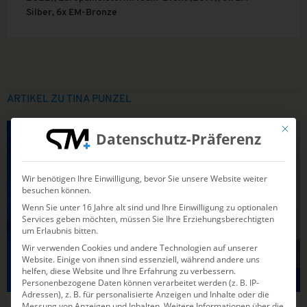
Silber, 6x EM-Bronze
ARTIKEL ZU TINA PUNZEL
Mit die
WASSERSPRINGEN
Datenschutz-Präferenz
Wir benötigen Ihre Einwilligung, bevor Sie unsere Website weiter
besuchen können.
Wenn Sie unter 16 Jahre alt sind und Ihre Einwilligung zu optionalen
Services geben möchten, müssen Sie Ihre Erziehungsberechtigten
um Erlaubnis bitten.
Wir verwenden Cookies und andere Technologien auf unserer
Website. Einige von ihnen sind essenziell, während andere uns
helfen, diese Website und Ihre Erfahrung zu verbessern.
Personenbezogene Daten können verarbeitet werden (z. B. IP-
Adressen), z. B. für personalisierte Anzeigen und Inhalte oder die
Messung von Anzeigen und Inhalten.
Weitere Informationen über die