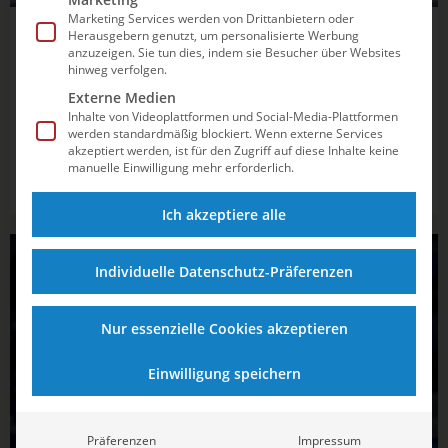
Marketing Services werden von Drittanbietern oder
Herausgebern genutzt, um personalisierte Werbung
23.12.2024
12:20
anzuzeigen. Sie tun dies, indem sie Besucher über Websites
Wasserspringen: Technik, Tipps und
hinweg verfolgen.
überraschende Fakten
Externe Medien
Inhalte von Videoplattformen und Social-Media-Plattformen
werden standardmäßig blockiert. Wenn externe Services
Von speziellen Sprungtechniken und Sprungbrett-
akzeptiert werden, ist für den Zugriff auf diese Inhalte keine
Einstellungen bis hin zu überraschenden Tabus wie
manuelle Einwilligung mehr erforderlich.
Bodylotion. Erfahre, warum die Athlet*innen besondere
Handtücher nutzen und welche Badehosen die beste
Ich akzeptiere alle
Performance ermöglichen.
WASSERSPRINGEN
Individuelle Datenschutz-Präferenzen
Nur essenzielle Cookies akzeptieren
Einwilligung speichern
Präferenzen
Impressum