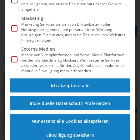
Zimmer
darüber geben, wie unsere Besucher mit unserer Website
umgehen.
Marketing
Marketing Services werden von Drittanbietern oder
TEILEN AUF
Herausgebern genutzt, um personalisierte Werbung
anzuzeigen. Sie tun dies, indem sie Besucher über Websites
hinweg verfolgen.
Externe Medien
Inhalte von Videoplattformen und Social-Media-Plattformen
DAS KÖNNTE DICH AUCH INTERRESSIEREN
werden standardmäßig blockiert. Wenn externe Services
akzeptiert werden, ist für den Zugriff auf diese Inhalte keine
manuelle Einwilligung mehr erforderlich.
ALLGEMEIN
Ich akzeptiere alle
Individuelle Datenschutz-Präferenzen
Nur essenzielle Cookies akzeptieren
Einwilligung speichern