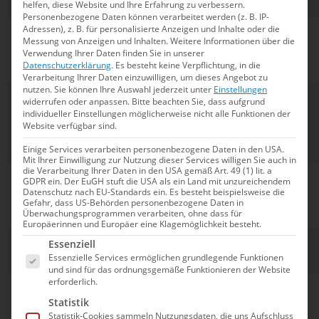
Brouwer
helfen, diese Website und Ihre Erfahrung zu verbessern.
Personenbezogene Daten können verarbeitet werden (z. B. IP-
Adressen), z. B. für personalisierte Anzeigen und Inhalte oder die
Alisa Ozhogina
Messung von Anzeigen und Inhalten.
Weitere Informationen über die
Ozhogin, Iris
Spanien
86,9546
6
Verwendung Ihrer Daten finden Sie in unserer
Tio‘ Casas
Datenschutzerklärung
.
Es besteht keine Verpflichtung, in die
Verarbeitung Ihrer Daten einzuwilligen, um dieses Angebot zu
nutzen.
Sie können Ihre Auswahl jederzeit unter
Einstellungen
Kate
widerrufen oder anpassen.
Bitte beachten Sie, dass aufgrund
Shortman,
individueller Einstellungen möglicherweise nicht alle Funktionen der
Großbritannien
84,9244
7
Website verfügbar sind.
Isabelle
Thorpe
Einige Services verarbeiten personenbezogene Daten in den USA.
Mit Ihrer Einwilligung zur Nutzung dieser Services willigen Sie auch in
die Verarbeitung Ihrer Daten in den USA gemäß Art. 49 (1) lit. a
Eden Blecher,
GDPR ein. Der EuGH stuft die USA als ein Land mit unzureichendem
Datenschutz nach EU-Standards ein. Es besteht beispielsweise die
Shelly
Israel
84,5304
8
Gefahr, dass US-Behörden personenbezogene Daten in
Bobritsky
Überwachungsprogrammen verarbeiten, ohne dass für
Europäerinnen und Europäer eine Klagemöglichkeit besteht.
Es folgt eine Liste der Service-Gruppen, für die e
Vivienne Koch,
Essenziell
Schweiz
82,7963
9
Joelle Peschl
Essenzielle Services ermöglichen grundlegende Funktionen
und sind für das ordnungsgemäße Funktionieren der Website
erforderlich.
Marlene Bojer,
Statistik
Michelle
Deutschland
82,6499
10
Statistik-Cookies sammeln Nutzungsdaten, die uns Aufschluss