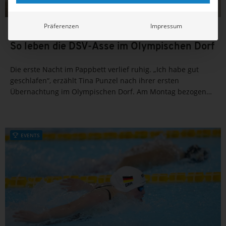
Präferenzen
Impressum
20.07.2021
14:06
So leben die DSV-Asse im Olympischen Dorf
Die erste Nacht im Pappbett verlief ruhig. „Ich habe gut
geschlafen“, erzählt Tina Punzel nach ihrer ersten
Übernachtung im Olympischen Dorf. Am Montag bezogen
die deutschen Wasserspringer*innen ihr Quartier, es liegt
im achten Stock des deutschen Wohnblocks, also schon
relativ...
EVENTS