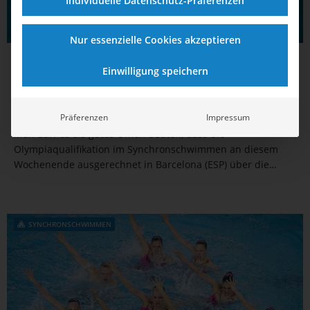
Individuelle Datenschutz-Präferenzen
Nur essenzielle Cookies akzeptieren
09.06.2021
12:19
Einwilligung speichern
DSV-Duett mit Selbstvertrauen zur
Olympiaquali
Präferenzen
Impressum
Man darf es als gutes Omen deuten, dass die
Olympiaqualifikation im Synchronschwimmen an diesem
Wochenende ausgerechnet in Barcelona (ESP) über die
Bühne geht. Denn genau dort waren 1992 in dieser Sportart
zuletzt zwei Deutsche bei den Sommerspielen am Start,
nämlich...
SYNCHRONSCHWIMMEN