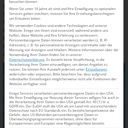
besuchen können.
Spendenquittung angefordert werden. Für
Wenn Sie unter 16 Jahre alt sind und Ihre Einwilligung zu optionalen
Spenden unter 300,00 Euro wird keine
Services geben möchten, müssen Sie Ihre Erziehungsberechtigten
um Erlaubnis bitten.
Spendenquittung benötigt. Es genügt ein
Wir verwenden Cookies und andere Technologien auf unserer
sogenannter „vereinfachter Nachweis“, zum
Website. Einige von ihnen sind essenziell, während andere uns
helfen, diese Website und Ihre Erfahrung zu verbessern.
Beispiel der von der Bank abgestempelte
Personenbezogene Daten können verarbeitet werden (z. B. IP-
Einzahlungsbeleg, der Kontoauszug oder der PC-
Adressen), z. B. für personalisierte Anzeigen und Inhalte oder die
Messung von Anzeigen und Inhalten.
Weitere Informationen über die
Ausdruck beim Online-Banking.
Verwendung Ihrer Daten finden Sie in unserer
Datenschutzerklärung
.
Es besteht keine Verpflichtung, in die
Verarbeitung Ihrer Daten einzuwilligen, um dieses Angebot zu
nutzen.
Sie können Ihre Auswahl jederzeit unter
Einstellungen
widerrufen oder anpassen.
Bitte beachten Sie, dass aufgrund
individueller Einstellungen möglicherweise nicht alle Funktionen der
Website verfügbar sind.
Einige Services verarbeiten personenbezogene Daten in den USA.
Mit Ihrer Einwilligung zur Nutzung dieser Services willigen Sie auch in
die Verarbeitung Ihrer Daten in den USA gemäß Art. 49 (1) lit. a
GDPR ein. Der EuGH stuft die USA als ein Land mit unzureichendem
Datenschutz nach EU-Standards ein. Es besteht beispielsweise die
Gefahr, dass US-Behörden personenbezogene Daten in
Überwachungsprogrammen verarbeiten, ohne dass für
Europäerinnen und Europäer eine Klagemöglichkeit besteht.