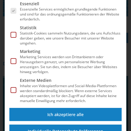
Es folgt eine Liste der Service-Gruppen, für die e
Essenziell
Essenzielle Services ermöglichen grundlegende Funktionen
© Aniko Kovacs
und sind für das ordnungsgemäße Funktionieren der Website
erforderlich.
Statistik
Statistik-Cookies sammeln Nutzungsdaten, die uns Aufschluss
TEILEN AUF
darüber geben, wie unsere Besucher mit unserer Website
umgehen.
Marketing
Marketing Services werden von Drittanbietern oder
Herausgebern genutzt, um personalisierte Werbung
DAS KÖNNTE DICH AUCH INTERRESSIEREN
anzuzeigen. Sie tun dies, indem sie Besucher über Websites
hinweg verfolgen.
Externe Medien
ALLGEMEIN
Inhalte von Videoplattformen und Social-Media-Plattformen
werden standardmäßig blockiert. Wenn externe Services
akzeptiert werden, ist für den Zugriff auf diese Inhalte keine
manuelle Einwilligung mehr erforderlich.
Ich akzeptiere alle