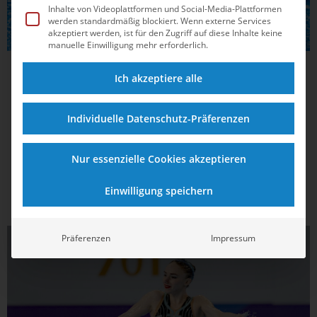
Inhalte von Videoplattformen und Social-Media-Plattformen
werden standardmäßig blockiert. Wenn externe Services
akzeptiert werden, ist für den Zugriff auf diese Inhalte keine
manuelle Einwilligung mehr erforderlich.
24.09.2020
10:42
Ich akzeptiere alle
Daniela Reinhardt verabschiedet sich vom
Leistungssport
Individuelle Datenschutz-Präferenzen
Nach 20 Jahren im Wasser ist auf einmal Schluss, Daniela
Nur essenzielle Cookies akzeptieren
Reinhardt verabschiedet sich vom Leistungssport. Die
Synchronschwimmerin hat dem Deutschen Schwimm-
Verband e.V. (DSV) dieser Tage offiziell ihre Karriereende
Einwilligung speichern
bekanntgegeben. Dabei waren ihr im Duett mit ihrer
Münchener Partnerin Marlene Bojer...
SYNCHRONSCHWIMMEN
Präferenzen
Impressum