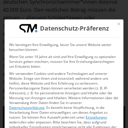
deutschen Synchronschwimmer*innen diesmal
40.000 Euro. Den restlichen Betrag müssen die
Aktiven – allesamt Schüler*innen oder
Mit die
Studierende – aus eigener Tasche bezahlen. Mit
Datenschutz-Präferenz
einer
Spendenaktion
möchte deshalb auch der
Deutsche Schwimm-Verband e.V. (DSV) den
Wir benötigen Ihre Einwilligung, bevor Sie unsere Website weiter
Athlet*innen bei den teuren Flügen, Unterkunft
besuchen können.
und Vorbereitung unter die Arme greifen.
Wenn Sie unter 16 Jahre alt sind und Ihre Einwilligung zu optionalen
Services geben möchten, müssen Sie Ihre Erziehungsberechtigten
Schließlich ist die WM-Teilnahme die nächste
um Erlaubnis bitten.
wichtige Etappe auf dem Weg zum angestrebten
Wir verwenden Cookies und andere Technologien auf unserer
Website. Einige von ihnen sind essenziell, während andere uns
Olympiaticket 2028 und 2032. Und für Klara Bleyer
helfen, diese Website und Ihre Erfahrung zu verbessern.
Personenbezogene Daten können verarbeitet werden (z. B. IP-
gehen die aufregenden Tage in diesem Sommer
Adressen), z. B. für personalisierte Anzeigen und Inhalte oder die
nahtlos weiter.
Messung von Anzeigen und Inhalten.
Weitere Informationen über die
Verwendung Ihrer Daten finden Sie in unserer
Datenschutzerklärung
.
Es besteht keine Verpflichtung, in die
Verarbeitung Ihrer Daten einzuwilligen, um dieses Angebot zu
nutzen.
Sie können Ihre Auswahl jederzeit unter
Einstellungen
widerrufen oder anpassen.
Bitte beachten Sie, dass aufgrund
individueller Einstellungen möglicherweise nicht alle Funktionen der