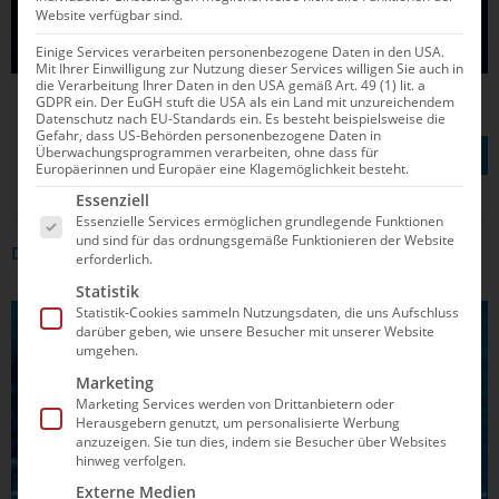
Website verfügbar sind.
Einige Services verarbeiten personenbezogene Daten in den USA.
Mit Ihrer Einwilligung zur Nutzung dieser Services willigen Sie auch in
die Verarbeitung Ihrer Daten in den USA gemäß Art. 49 (1) lit. a
GDPR ein. Der EuGH stuft die USA als ein Land mit unzureichendem
Datenschutz nach EU-Standards ein. Es besteht beispielsweise die
Gefahr, dass US-Behörden personenbezogene Daten in
TEILEN AUF
Überwachungsprogrammen verarbeiten, ohne dass für
Europäerinnen und Europäer eine Klagemöglichkeit besteht.
Es folgt eine Liste der Service-Gruppen, für die e
Essenziell
Essenzielle Services ermöglichen grundlegende Funktionen
und sind für das ordnungsgemäße Funktionieren der Website
DAS KÖNNTE DICH AUCH INTERRESSIEREN
erforderlich.
Statistik
Statistik-Cookies sammeln Nutzungsdaten, die uns Aufschluss
SYNCHRONSCHWIMMEN
darüber geben, wie unsere Besucher mit unserer Website
umgehen.
Marketing
Marketing Services werden von Drittanbietern oder
Herausgebern genutzt, um personalisierte Werbung
anzuzeigen. Sie tun dies, indem sie Besucher über Websites
hinweg verfolgen.
Externe Medien