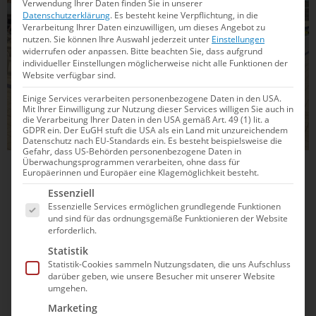
Verwendung Ihrer Daten finden Sie in unserer
Datenschutzerklärung
.
Es besteht keine Verpflichtung, in die
Verarbeitung Ihrer Daten einzuwilligen, um dieses Angebot zu
nutzen.
Sie können Ihre Auswahl jederzeit unter
Einstellungen
widerrufen oder anpassen.
Bitte beachten Sie, dass aufgrund
individueller Einstellungen möglicherweise nicht alle Funktionen der
Website verfügbar sind.
Einige Services verarbeiten personenbezogene Daten in den USA.
Mit Ihrer Einwilligung zur Nutzung dieser Services willigen Sie auch in
die Verarbeitung Ihrer Daten in den USA gemäß Art. 49 (1) lit. a
GDPR ein. Der EuGH stuft die USA als ein Land mit unzureichendem
Datenschutz nach EU-Standards ein. Es besteht beispielsweise die
Gefahr, dass US-Behörden personenbezogene Daten in
Überwachungsprogrammen verarbeiten, ohne dass für
26.04.2025
17:58
Europäerinnen und Europäer eine Klagemöglichkeit besteht.
Es folgt eine Liste der Service-Gruppen, für die e
Angelina Köhler und Anna Elendt
Essenziell
Essenzielle Services ermöglichen grundlegende Funktionen
schwimmen deutsche Rekorde
und sind für das ordnungsgemäße Funktionieren der Website
erforderlich.
Kurz vor den Deutschen Meisterschaften in Berlin jagt
Statistik
bereits ein Rekord den nächsten, Nina Holt und Maya
Statistik-Cookies sammeln Nutzungsdaten, die uns Aufschluss
Werner glänzen zudem mit WM-Einzelnormen. Welche Top-
darüber geben, wie unsere Besucher mit unserer Website
umgehen.
Leistungen dich erwarten und warum sich ein Ticket zur DM
besonders lohnt, erfährst du hier!
Marketing