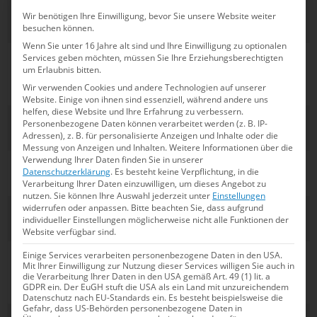
Florian
SC
10km
1
Wir benötigen Ihre Einwilligung, bevor Sie unsere Website weiter
Wellbrock
Magdeburg
Männer
besuchen können.
Wenn Sie unter 16 Jahre alt sind und Ihre Einwilligung zu optionalen
Celine Rieder
Sport-
5km
5
Services geben möchten, müssen Sie Ihre Erziehungsberechtigten
um Erlaubnis bitten.
Union
Frauen
Wir verwenden Cookies und andere Technologien auf unserer
Neckarsulm
Website. Einige von ihnen sind essenziell, während andere uns
helfen, diese Website und Ihre Erfahrung zu verbessern.
Jeannette
SG Essen
5km
DNS
Personenbezogene Daten können verarbeitet werden (z. B. IP-
Spiwoks
Frauen
Adressen), z. B. für personalisierte Anzeigen und Inhalte oder die
Messung von Anzeigen und Inhalten.
Weitere Informationen über die
Verwendung Ihrer Daten finden Sie in unserer
Florian
SC
5km
1
Datenschutzerklärung
.
Es besteht keine Verpflichtung, in die
Wellbrock
Magdeburg
Männer
Verarbeitung Ihrer Daten einzuwilligen, um dieses Angebot zu
nutzen.
Sie können Ihre Auswahl jederzeit unter
Einstellungen
widerrufen oder anpassen.
Bitte beachten Sie, dass aufgrund
Oliver Klemet
SG
5km
9
individueller Einstellungen möglicherweise nicht alle Funktionen der
Frankfurt
Männer
Website verfügbar sind.
Isabel Gose
SC
Knockout
5
Einige Services verarbeiten personenbezogene Daten in den USA.
Mit Ihrer Einwilligung zur Nutzung dieser Services willigen Sie auch in
Magdeburg
Sprint
die Verarbeitung Ihrer Daten in den USA gemäß Art. 49 (1) lit. a
GDPR ein. Der EuGH stuft die USA als ein Land mit unzureichendem
Frauen
Datenschutz nach EU-Standards ein. Es besteht beispielsweise die
Gefahr, dass US-Behörden personenbezogene Daten in