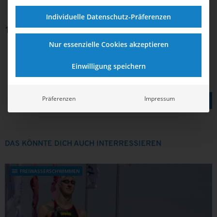
Magdeburg
Individuelle Datenschutz-Präferenzen
1 bis 13 von 13 Einträgen
Nur essenzielle Cookies akzeptieren
❮
1
❯
Einwilligung speichern
TEILEN AUF
Präferenzen
Impressum
DAS KÖNNTE DICH AUCH INTERRESSIEREN
FREIWASSERSCHWIMMEN