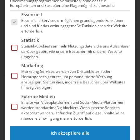
Lea Boy
SV
Knockout
5
Überwachungsprogrammen verarbeiten, ohne dass für
Europäerinnen und Europäer eine Klagemöglichkeit besteht.
Würzburg
Sprint
Es folgt eine Liste der Service-Gruppen, für die e
Essenziell
05
Frauen
Essenzielle Services ermöglichen grundlegende Funktionen
und sind für das ordnungsgemäße Funktionieren der Website
Oliver Klemet
SG
Knockout
18
erforderlich.
Frankfurt
Sprint
Statistik
Männer
Statistik-Cookies sammeln Nutzungsdaten, die uns Aufschluss
darüber geben, wie unsere Besucher mit unserer Website
Florian
SC
Knockout
1
umgehen.
Wellbrock
Magdeburg
Sprint
Marketing
Männer
Marketing Services werden von Drittanbietern oder
Herausgebern genutzt, um personalisierte Werbung
Celine Rieder
Sport-
4x1,5km
1
anzuzeigen. Sie tun dies, indem sie Besucher über Websites
hinweg verfolgen.
Isabel Gose
Union
Mixed
Externe Medien
Oliver Klemet
Neckarsulm
Inhalte von Videoplattformen und Social-Media-Plattformen
Florian
SC
werden standardmäßig blockiert. Wenn externe Services
Wellbrock
Magdeburg
akzeptiert werden, ist für den Zugriff auf diese Inhalte keine
manuelle Einwilligung mehr erforderlich.
SG
Frankfurt
Ich akzeptiere alle
SC