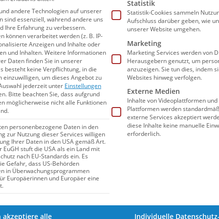
Statistik
ndere Note.
und andere Technologien auf unserer
Statistik-Cookies sammeln Nutzun
en sind essenziell, während andere uns
Aufschluss darüber geben, wie u
nd Ihre Erfahrung zu verbessern.
unserer Website umgehen.
se lässt zwei
können verarbeitet werden (z. B. IP-
Marketing
sonalisierte Anzeigen und Inhalte oder
n und Inhalten.
Weitere Informationen
Marketing Services werden von Dr
inter sich
er Daten finden Sie in unserer
Herausgebern genutzt, um person
s besteht keine Verpflichtung, in die
anzuzeigen. Sie tun dies, indem s
n einzuwilligen, um dieses Angebot zu
Websites hinweg verfolgen.
egt Skispringer
Pius Paschke
. Der 34-Jährige
Auswahl jederzeit unter
Einstellungen
Externe Medien
en.
Bitte beachten Sie, dass aufgrund
 insgesamt vier Weltcupsiegen und trug
Inhalte von Videoplattformen und
gen möglicherweise nicht alle Funktionen
Plattformen werden standardmäßi
ind.
ot des Gesamtweltcup-Führenden. Auf Platz
externe Services akzeptiert werden
 Bei den Weltcuprennen in Hochfilzen und
diese Inhalte keine manuelle Einw
iten personenbezogene Daten in den
erforderlich.
ung zur Nutzung dieser Services willigen
nen, holte drei weitere Podestplätze und
itung Ihrer Daten in den USA gemäß Art.
er EuGH stuft die USA als ein Land mit
eltcup an.
hutz nach EU-Standards ein. Es
die Gefahr, dass US-Behörden
en in Überwachungsprogrammen
für Europäerinnen und Europäer eine
t.
%
%
h akzeptiere alle
Individuelle Datenschutz