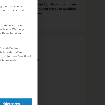
EM im Synchronschwimmen
gsdaten, die uns
am Geburtsort von Cristiano
nsere Besucher mit
Ronaldo
ittanbietern oder
alisierte Werbung
ie Besucher über
KATEGORIEN
 Social-Media-
g blockiert. Wenn
, ist für den Zugriff auf
DJM SCHWIMMEN
illigung mehr
DM SCHWIMMEN
EISSCHWIMMEN
-Präferenzen
EVENTS