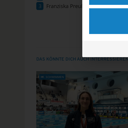
Franziska Preuß (Biathlon): 29,91
DAS KÖNNTE DICH AUCH INTERRESSIERE
SCHWIMMEN