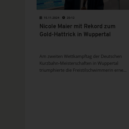
15.11.2024
20:12
Nicole Maier mit Rekord zum
Gold-Hattrick in Wuppertal
Am zweiten Wettkampftag der Deutschen
Kurzbahn-Meisterschaften in Wuppertal
triumphierte die Freistilschwimmerin erneut.
Ole Braunschweig musste an seinem 27.
Geburtstag dagegen ganz schön leiden.