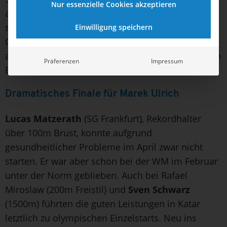
Nur essenzielle Cookies akzeptieren
angehende Polizist. Seine Schwester Denise hatte
sich als Volleyball-Nationalspielerin den
Einwilligung speichern
Olympiatraum nie erfüllen können, wird nun aber
als Zuschauerin in Frankreich dabei sein und ihren
Präferenzen
Impressum
Bruder bei Olympia anfeuern.
Dramatisches Finale für Marek Ulrich
Lucas Matzerath
(SG Frankfurt), Rekordhalter
über 100m Brust, konnte aufgrund
gesundheitlicher Probleme im April zwar nicht
starten. Er war aber schon bei der WM im Februar
unter der Norm geblieben. Auch bei Rafael
Miroslaw (200m Freistil) und
Sven Schwarz
(1500m) führten die guten Leistungen in Katar
letztlich zu olympischen Einzelstarts. Neu ins