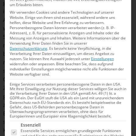
genannt. So eine Zeit braucht man, um
um Erlaubnis bitten.
international konkurrenzfähig sein zu können.
Wir verwenden Cookies und andere Technologien auf unserer
Website. Einige von ihnen sind essenziell, während andere uns
Aber ich will natürlich gern noch etwas schneller
helfen, diese Website und Ihre Erfahrung zu verbessern.
werden in den kommenden Wochen“, sagte
Personenbezogene Daten können verarbeitet werden (z. B. IP-
Adressen), z. B. für personalisierte Anzeigen und Inhalte oder die
Salchow, der seit anderthalb Jahren in Australien
Messung von Anzeigen und Inhalten.
Weitere Informationen über die
Verwendung Ihrer Daten finden Sie in unserer
mit den dortigen Topstars trainiert. Im 50m-Sprint
Datenschutzerklärung
.
Es besteht keine Verpflichtung, in die
blieb ihm trotz neuer Bestzeit (22,06) dann aber
Verarbeitung Ihrer Daten einzuwilligen, um dieses Angebot zu
nutzen.
Sie können Ihre Auswahl jederzeit unter
Einstellungen
nur DM-Rang zwei, mit 21,90 Sekunden sicherte
widerrufen oder anpassen.
Bitte beachten Sie, dass aufgrund
individueller Einstellungen möglicherweise nicht alle Funktionen der
sich
Artem Selin
(SC Wiesbaden) Titel und
Website verfügbar sind.
Olympiaticket. „Seit drei Jahren bin ich solchen
Einige Services verarbeiten personenbezogene Daten in den USA.
Zeiten immer nur hinterhergerannt. Umso
Mit Ihrer Einwilligung zur Nutzung dieser Services willigen Sie auch in
die Verarbeitung Ihrer Daten in den USA gemäß Art. 49 (1) lit. a
glücklicher bin ich jetzt, dass ich sie nun wieder
GDPR ein. Der EuGH stuft die USA als ein Land mit unzureichendem
Datenschutz nach EU-Standards ein. Es besteht beispielsweise die
zeigen konnte“, meinte der Junioren-
Gefahr, dass US-Behörden personenbezogene Daten in
Überwachungsprogrammen verarbeiten, ohne dass für
Europameister von 2019, der seit Jahresbeginn
Europäerinnen und Europäer eine Klagemöglichkeit besteht.
sein Gewicht um rund zehn Prozent auf 90
Es folgt eine Liste der Service-Gruppen, für die e
Essenziell
Kilogramm reduziert hatte.
Essenzielle Services ermöglichen grundlegende Funktionen
und sind für das ordnungsgemäße Funktionieren der Website