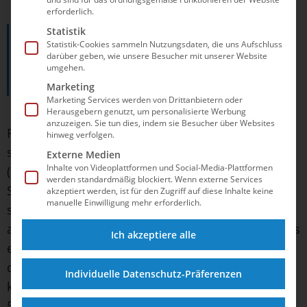
erforderlich.
Statistik
„Die letzten 15 Meter gehen noch besser,
Statistik-Cookies sammeln Nutzungsdaten, die uns Aufschluss
darüber geben, wie unsere Besucher mit unserer Website
der deutsche Rekord ist eines meiner Ziele
umgehen.
für Paris.“
Marketing
Marketing Services werden von Drittanbietern oder
Herausgebern genutzt, um personalisierte Werbung
anzuzeigen. Sie tun dies, indem sie Besucher über Websites
Für eine nationale Bestmarke über 50m Brust
hinweg verfolgen.
sorgte bei der DM in Berlin
Melvin Imoudu
Externe Medien
Inhalte von Videoplattformen und Social-Media-Plattformen
(Potsdamer SV). Der 25-Jährige blieb in 26,62
werden standardmäßig blockiert. Wenn externe Services
Sekunden noch mal zwölf Hundertstel unter
akzeptiert werden, ist für den Zugriff auf diese Inhalte keine
manuelle Einwilligung mehr erforderlich.
seinem zwei Wochen zuvor in Eindhoven (NED)
aufgestellten Rekord. Wichtiger war ihm aber, dass
Ich akzeptiere alle
er dank der verbesserten Grundschnelligkeit auch
die Einzelnorm über 100m mehrfach unterbieten
Individuelle Datenschutz-Präferenzen
konnte, seine neue Bestzeit steht dort jetzt bei
59,07. „Jetzt freue ich mich auf Paris“, sagte der