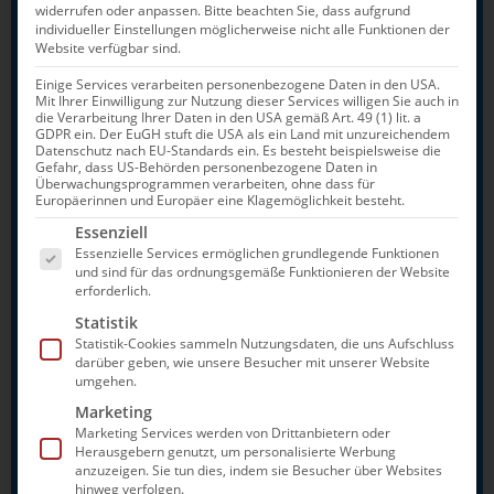
widerrufen oder anpassen.
Bitte beachten Sie, dass aufgrund
individueller Einstellungen möglicherweise nicht alle Funktionen der
Die Top Ten der größten Teams bei
Website verfügbar sind.
der DJM in Berlin
Einige Services verarbeiten personenbezogene Daten in den USA.
Mit Ihrer Einwilligung zur Nutzung dieser Services willigen Sie auch in
die Verarbeitung Ihrer Daten in den USA gemäß Art. 49 (1) lit. a
SSG Leipzig 33 Aktive
GDPR ein. Der EuGH stuft die USA als ein Land mit unzureichendem
Datenschutz nach EU-Standards ein. Es besteht beispielsweise die
SG Frankfurt 33
Gefahr, dass US-Behörden personenbezogene Daten in
Überwachungsprogrammen verarbeiten, ohne dass für
Europäerinnen und Europäer eine Klagemöglichkeit besteht.
SG Bayer 32
Es folgt eine Liste der Service-Gruppen, für die e
Essenziell
SC Magdeburg 31
Essenzielle Services ermöglichen grundlegende Funktionen
und sind für das ordnungsgemäße Funktionieren der Website
SG Essen 30
erforderlich.
Team Bochum 29
Statistik
Statistik-Cookies sammeln Nutzungsdaten, die uns Aufschluss
SV Cannstatt 28
darüber geben, wie unsere Besucher mit unserer Website
umgehen.
SV Halle 27
Marketing
SG Stadtwerke München 27
Marketing Services werden von Drittanbietern oder
Herausgebern genutzt, um personalisierte Werbung
SG Neuss 25
anzuzeigen. Sie tun dies, indem sie Besucher über Websites
hinweg verfolgen.