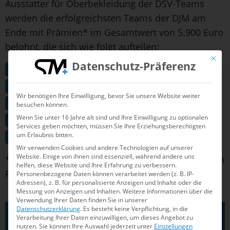
Ausstatter für Oberbekleidung der DSV-Teams
werden die erfolgreichsten Teams der DJM am
Ende mit Prämien* im Gesamtwert von 5.900 Euro
belohnt, die sich wie folgt aufteilen:
Mit die
Datenschutz-Präferenz
Platz: 1.500 Euro
Platz: 1.300 Euro
Wir benötigen Ihre Einwilligung, bevor Sie unsere Website weiter
Platz: 1.200 Euro
besuchen können.
Wenn Sie unter 16 Jahre alt sind und Ihre Einwilligung zu optionalen
Platz: 1.000 Euro
Services geben möchten, müssen Sie Ihre Erziehungsberechtigten
um Erlaubnis bitten.
Platz: 900 Euro
Wir verwenden Cookies und andere Technologien auf unserer
Website. Einige von ihnen sind essenziell, während andere uns
*Die Prämienausschüttung erfolgt zu 50 Prozent in
helfen, diese Website und Ihre Erfahrung zu verbessern.
Form von Aquafeel-Warengutscheinen
Personenbezogene Daten können verarbeitet werden (z. B. IP-
Adressen), z. B. für personalisierte Anzeigen und Inhalte oder die
Messung von Anzeigen und Inhalten.
Weitere Informationen über die
Verwendung Ihrer Daten finden Sie in unserer
Datenschutzerklärung
.
Es besteht keine Verpflichtung, in die
Verarbeitung Ihrer Daten einzuwilligen, um dieses Angebot zu
nutzen.
Sie können Ihre Auswahl jederzeit unter
Einstellungen