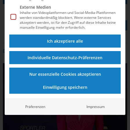
Externe Medien
Inhalte von Videoplattformen und Social-Media-Plattformen
werden standardmäßig blockiert. Wenn externe Services
TEILEN AUF
akzeptiert werden, ist für den Zugriff auf diese Inhalte keine
manuelle Einwilligung mehr erforderlich.
Ich akzeptiere alle
DAS KÖNNTE DICH AUCH INTERRESSIEREN
Individuelle Datenschutz-Präferenzen
SCHWIMMEN
Nur essenzielle Cookies akzeptieren
Einwilligung speichern
Präferenzen
Impressum