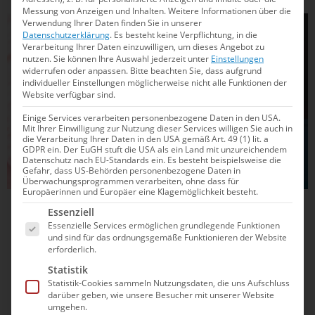
Messung von Anzeigen und Inhalten.
Weitere Informationen über die
Verwendung Ihrer Daten finden Sie in unserer
SCHWIMMEN
Datenschutzerklärung
.
Es besteht keine Verpflichtung, in die
Verarbeitung Ihrer Daten einzuwilligen, um dieses Angebot zu
nutzen.
Sie können Ihre Auswahl jederzeit unter
Einstellungen
widerrufen oder anpassen.
Bitte beachten Sie, dass aufgrund
individueller Einstellungen möglicherweise nicht alle Funktionen der
Website verfügbar sind.
Einige Services verarbeiten personenbezogene Daten in den USA.
Mit Ihrer Einwilligung zur Nutzung dieser Services willigen Sie auch in
die Verarbeitung Ihrer Daten in den USA gemäß Art. 49 (1) lit. a
GDPR ein. Der EuGH stuft die USA als ein Land mit unzureichendem
Datenschutz nach EU-Standards ein. Es besteht beispielsweise die
Gefahr, dass US-Behörden personenbezogene Daten in
Überwachungsprogrammen verarbeiten, ohne dass für
Europäerinnen und Europäer eine Klagemöglichkeit besteht.
Es folgt eine Liste der Service-Gruppen, für die e
12.07.2026
22:01
Essenziell
Essenzielle Services ermöglichen grundlegende Funktionen
Linda Roth komplettiert ihren Münchener
und sind für das ordnungsgemäße Funktionieren der Website
erforderlich.
Medaillensatz
Statistik
Die Magdeburgerin gewinnt JEM-Bronze über 400m Freistil.
Statistik-Cookies sammeln Nutzungsdaten, die uns Aufschluss
darüber geben, wie unsere Besucher mit unserer Website
Auch in den anderen Finals gibt es Schlusstag noch einmal
umgehen.
deutsche Top-Platzierungen