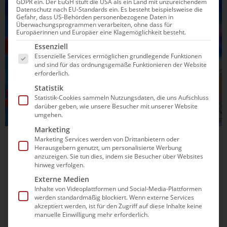
GDPR ein. Der EuGH stuft die USA als ein Land mit unzureichendem
SCHWIMMEN
Datenschutz nach EU-Standards ein. Es besteht beispielsweise die
Gefahr, dass US-Behörden personenbezogene Daten in
Überwachungsprogrammen verarbeiten, ohne dass für
Europäerinnen und Europäer eine Klagemöglichkeit besteht.
Es folgt eine Liste der Service-Gruppen, für die e
Essenziell
Essenzielle Services ermöglichen grundlegende Funktionen
und sind für das ordnungsgemäße Funktionieren der Website
erforderlich.
Statistik
Statistik-Cookies sammeln Nutzungsdaten, die uns Aufschluss
darüber geben, wie unsere Besucher mit unserer Website
umgehen.
Marketing
Marketing Services werden von Drittanbietern oder
05.09.2025
12:45
Herausgebern genutzt, um personalisierte Werbung
Festnahme und Einreiseverbot: Ärger um
anzuzeigen. Sie tun dies, indem sie Besucher über Websites
hinweg verfolgen.
Elendt-Konkurrentin Pilato
Externe Medien
Inhalte von Videoplattformen und Social-Media-Plattformen
Wegen mutmaßlichen Diebstahls in Singapur haben zwei
werden standardmäßig blockiert. Wenn externe Services
italienische Top-Schwimmerinnen nun große Probleme. Was
akzeptiert werden, ist für den Zugriff auf diese Inhalte keine
genau den beiden vorgeworfen wird und wie ihr Verband
manuelle Einwilligung mehr erforderlich.
darauf reagiert, erfährst du hier.