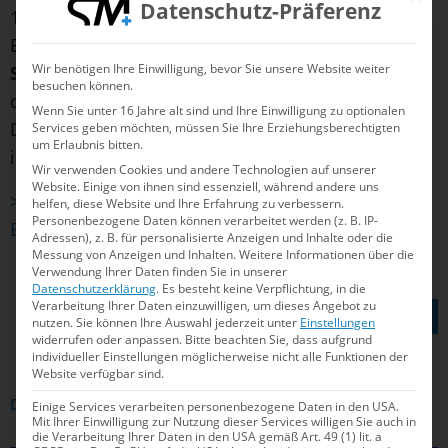
Datenschutz-Präferenz
100m Freistil (2:08,62 Minuten) noch zwei
Europarekorde drauf. Zudem verbesserte
Christel
Wir benötigen Ihre Einwilligung, bevor Sie unsere Website weiter
Schulz
(SG Einheit Rathenow) in der AK 85 die
besuchen können.
deutschen Rekorde auf allen drei Rückenstrecken.
Wenn Sie unter 16 Jahre alt sind und Ihre Einwilligung zu optionalen
Die 50m schaffte sie in 50,02 Sekunden, die 100m
Services geben möchten, müssen Sie Ihre Erziehungsberechtigten
um Erlaubnis bitten.
in 1:35,45 Minuten und 200m in 3:54,68.
Wir verwenden Cookies und andere Technologien auf unserer
Website. Einige von ihnen sind essenziell, während andere uns
>> Weltmeisterin im Becken, im Freiwaser und im
helfen, diese Website und Ihre Erfahrung zu verbessern.
Personenbezogene Daten können verarbeitet werden (z. B. IP-
Eis: Video-Interview mit Alisa Fatum-Böker
Adressen), z. B. für personalisierte Anzeigen und Inhalte oder die
Messung von Anzeigen und Inhalten.
Weitere Informationen über die
Verwendung Ihrer Daten finden Sie in unserer
Datenschutzerklärung
.
Es besteht keine Verpflichtung, in die
TEILEN AUF
Verarbeitung Ihrer Daten einzuwilligen, um dieses Angebot zu
nutzen.
Sie können Ihre Auswahl jederzeit unter
Einstellungen
widerrufen oder anpassen.
Bitte beachten Sie, dass aufgrund
individueller Einstellungen möglicherweise nicht alle Funktionen der
Website verfügbar sind.
Einige Services verarbeiten personenbezogene Daten in den USA.
DAS KÖNNTE DICH AUCH INTERRESSIEREN
Mit Ihrer Einwilligung zur Nutzung dieser Services willigen Sie auch in
die Verarbeitung Ihrer Daten in den USA gemäß Art. 49 (1) lit. a