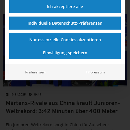
Ich akzeptiere alle
SCHWIMMEN
Individuelle Datenschutz-Präferenzen
Nur essenzielle Cookies akzeptieren
Einwilligung speichern
Präferenzen
Impressum
10.11.2025
19:49
Märtens-Rivale aus China krault Junioren-
Weltrekord: 3:42 Minuten über 400 Meter
Ein Junioren-Weltrekord sorgt in China für Aufsehen: