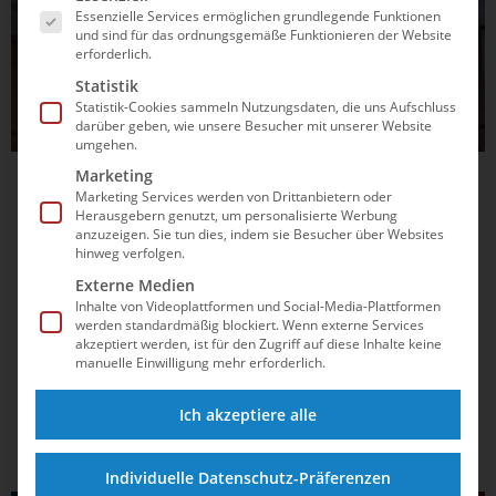
Essenzielle Services ermöglichen grundlegende Funktionen
und sind für das ordnungsgemäße Funktionieren der Website
erforderlich.
Statistik
Statistik-Cookies sammeln Nutzungsdaten, die uns Aufschluss
darüber geben, wie unsere Besucher mit unserer Website
umgehen.
Marketing
26.07.2026
19:50
Marketing Services werden von Drittanbietern oder
Finals 2026: Titelpremiere für Julianna
Herausgebern genutzt, um personalisierte Werbung
anzuzeigen. Sie tun dies, indem sie Besucher über Websites
Dora Bocska
hinweg verfolgen.
Externe Medien
Die anderen drei Goldmedaillen des vierten und letzten
Inhalte von Videoplattformen und Social-Media-Plattformen
Wettkampftages bei den Deutschen Sprint- und
werden standardmäßig blockiert. Wenn externe Services
akzeptiert werden, ist für den Zugriff auf diese Inhalte keine
Lagenmeisterschaften gehen an gestandene Stars wie Isabel
manuelle Einwilligung mehr erforderlich.
Gose, Sven Schwarz und Josha Salchow.
Ich akzeptiere alle
Individuelle Datenschutz-Präferenzen