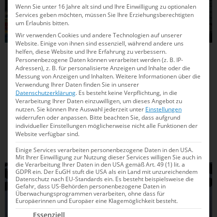
Wenn Sie unter 16 Jahre alt sind und Ihre Einwilligung zu optionalen
Services geben möchten, müssen Sie Ihre Erziehungsberechtigten
um Erlaubnis bitten.
Wir verwenden Cookies und andere Technologien auf unserer
Website. Einige von ihnen sind essenziell, während andere uns
helfen, diese Website und Ihre Erfahrung zu verbessern.
23.09.2025
15:56
Personenbezogene Daten können verarbeitet werden (z. B. IP-
Adressen), z. B. für personalisierte Anzeigen und Inhalte oder die
Para-WM in Singapur: Gina Böttcher
Messung von Anzeigen und Inhalten.
Weitere Informationen über die
gewinnt sechste deutsche Medaille
Verwendung Ihrer Daten finden Sie in unserer
Datenschutzerklärung
.
Es besteht keine Verpflichtung, in die
Verarbeitung Ihrer Daten einzuwilligen, um dieses Angebot zu
Spannung pur bei der Para Schwimm-WM in Singapur: Gina
nutzen.
Sie können Ihre Auswahl jederzeit unter
Einstellungen
Böttcher jubelt über Bronze, während drei andere Deutsche
widerrufen oder anpassen.
Bitte beachten Sie, dass aufgrund
individueller Einstellungen möglicherweise nicht alle Funktionen der
denkbar knapp am Podest vorbeischrammen. Wer für
Website verfügbar sind.
Überraschungen sorgte, erfahren Sie hier.
Einige Services verarbeiten personenbezogene Daten in den USA.
Mit Ihrer Einwilligung zur Nutzung dieser Services willigen Sie auch in
die Verarbeitung Ihrer Daten in den USA gemäß Art. 49 (1) lit. a
SCHWIMMEN
GDPR ein. Der EuGH stuft die USA als ein Land mit unzureichendem
Datenschutz nach EU-Standards ein. Es besteht beispielsweise die
Gefahr, dass US-Behörden personenbezogene Daten in
Überwachungsprogrammen verarbeiten, ohne dass für
Europäerinnen und Europäer eine Klagemöglichkeit besteht.
Es folgt eine Liste der Service-Gruppen, für die e
Essenziell