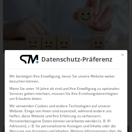
Mit die
Datenschutz-Präferenz
15.11.2022
13:50
Keine Angst vor Kritik: So gehst du mit
Wir benötigen Ihre Einwilligung, bevor Sie unsere Website weiter
negativem Feedback um
besuchen können.
Wenn Sie unter 16 Jahre alt sind und Ihre Einwilligung zu optionalen
Kritik kann unangenehm sein, aber sie bietet auch eine
Services geben möchten, müssen Sie Ihre Erziehungsberechtigten
Chance, sich zu verbessern. Erfahre, wie du negatives
um Erlaubnis bitten.
Feedback nicht persönlich nimmst und es konstruktiv nutzt,
Wir verwenden Cookies und andere Technologien auf unserer
Website. Einige von ihnen sind essenziell, während andere uns
um Fortschritte zu machen. Mit den richtigen Strategien
helfen, diese Website und Ihre Erfahrung zu verbessern.
lernst du, Kritik als wertvolle Hilfe zu...
Personenbezogene Daten können verarbeitet werden (z. B. IP-
Adressen), z. B. für personalisierte Anzeigen und Inhalte oder die
Messung von Anzeigen und Inhalten.
Weitere Informationen über die
PSYCHOLOGIE