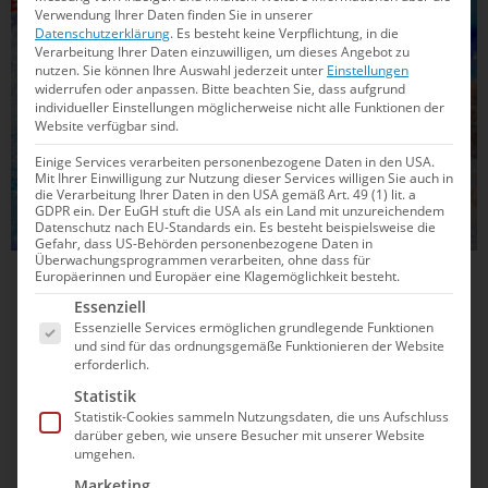
Verwendung Ihrer Daten finden Sie in unserer
Datenschutzerklärung
.
Es besteht keine Verpflichtung, in die
Verarbeitung Ihrer Daten einzuwilligen, um dieses Angebot zu
nutzen.
Sie können Ihre Auswahl jederzeit unter
Einstellungen
widerrufen oder anpassen.
Bitte beachten Sie, dass aufgrund
individueller Einstellungen möglicherweise nicht alle Funktionen der
Website verfügbar sind.
Einige Services verarbeiten personenbezogene Daten in den USA.
Mit Ihrer Einwilligung zur Nutzung dieser Services willigen Sie auch in
die Verarbeitung Ihrer Daten in den USA gemäß Art. 49 (1) lit. a
GDPR ein. Der EuGH stuft die USA als ein Land mit unzureichendem
Datenschutz nach EU-Standards ein. Es besteht beispielsweise die
Gefahr, dass US-Behörden personenbezogene Daten in
Überwachungsprogrammen verarbeiten, ohne dass für
Europäerinnen und Europäer eine Klagemöglichkeit besteht.
20.09.2023
15:12
Es folgt eine Liste der Service-Gruppen, für die e
Essenziell
Wie viel Perfektionismus ist im Sport zu
Essenzielle Services ermöglichen grundlegende Funktionen
viel?
und sind für das ordnungsgemäße Funktionieren der Website
erforderlich.
Wie viel Perfektionismus ist im Sport gesund? Er kann
Statistik
Statistik-Cookies sammeln Nutzungsdaten, die uns Aufschluss
antreiben, aber auch zur Belastung werden. Erfahre, wie du
darüber geben, wie unsere Besucher mit unserer Website
ein gesundes Leistungsstreben entwickelst und woran du
umgehen.
ungesunden Perfektionismus erkennst – für bessere
Marketing