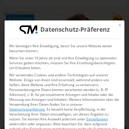
Erwartungen korrigiert werden können.
PSYCHOLOGIE
Mit die
Datenschutz-Präferenz
Wir benötigen Ihre Einwilligung, bevor Sie unsere Website weiter
besuchen können.
Wenn Sie unter 16 Jahre alt sind und Ihre Einwilligung zu optionalen
Services geben möchten, müssen Sie Ihre Erziehungsberechtigten
um Erlaubnis bitten.
Wir verwenden Cookies und andere Technologien auf unserer
05.11.2024
13:44
Website. Einige von ihnen sind essenziell, während andere uns
helfen, diese Website und Ihre Erfahrung zu verbessern.
Horcht in euch hinein
Personenbezogene Daten können verarbeitet werden (z. B. IP-
Adressen), z. B. für personalisierte Anzeigen und Inhalte oder die
Der eine braucht mehr Ruhe, die andere braucht mehr
Messung von Anzeigen und Inhalten.
Weitere Informationen über die
Verwendung Ihrer Daten finden Sie in unserer
Anregung: DSV-Verbandspsychologin Franka Weber
Datenschutzerklärung
.
Es besteht keine Verpflichtung, in die
erklärt, wie man in sich hineinhorcht und man das
Verarbeitung Ihrer Daten einzuwilligen, um dieses Angebot zu
optimale Leistungsniveau findet.
nutzen.
Sie können Ihre Auswahl jederzeit unter
Einstellungen
widerrufen oder anpassen.
Bitte beachten Sie, dass aufgrund
individueller Einstellungen möglicherweise nicht alle Funktionen der