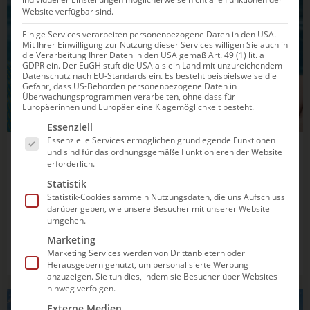
Website verfügbar sind.
PSYCHOLOGIE
Einige Services verarbeiten personenbezogene Daten in den USA.
Mit Ihrer Einwilligung zur Nutzung dieser Services willigen Sie auch in
die Verarbeitung Ihrer Daten in den USA gemäß Art. 49 (1) lit. a
GDPR ein. Der EuGH stuft die USA als ein Land mit unzureichendem
Datenschutz nach EU-Standards ein. Es besteht beispielsweise die
Gefahr, dass US-Behörden personenbezogene Daten in
Überwachungsprogrammen verarbeiten, ohne dass für
Europäerinnen und Europäer eine Klagemöglichkeit besteht.
Es folgt eine Liste der Service-Gruppen, für die e
Essenziell
Essenzielle Services ermöglichen grundlegende Funktionen
und sind für das ordnungsgemäße Funktionieren der Website
20.10.2024
11:10
erforderlich.
So wandelst du deine Wut in etwas
Statistik
Positives
Statistik-Cookies sammeln Nutzungsdaten, die uns Aufschluss
darüber geben, wie unsere Besucher mit unserer Website
umgehen.
Wie kannst du lernen, deine Wut in etwas Positives
umzuwandeln? Erfahre, wie du Trigger erkennst, sie
Marketing
rechtzeitig stoppst und die aufkommende Energie als
Marketing Services werden von Drittanbietern oder
Herausgebern genutzt, um personalisierte Werbung
Motivationsschub nutzt, um deinen Fokus zurück auf die
anzuzeigen. Sie tun dies, indem sie Besucher über Websites
nächste Herausforderung zu richten.
hinweg verfolgen.
Externe Medien
PSYCHOLOGIE