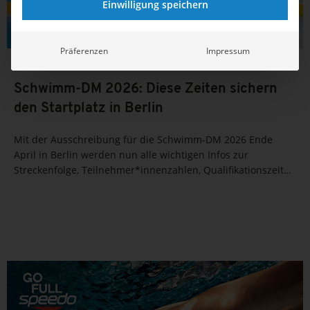
Einwilligung speichern
Präferenzen
Impressum
13.02.2026
14:47
Schwimm-DM 2026: Diese Zeiten sichern
den Startplatz in Berlin
Mit der Ausschreibung für die Schwimm-DM 2026 Ende
April in Berlin werden nun alle wichtigen Infos zur
Streckenfolge, Teilnehmer*innenzahlen, Qualifikationszeiten
und Meldeschluss bekannt. Auch Tickets für den nationalen
Saisonhöhepunkt gibt es bereits zu kaufen.