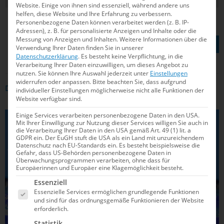
Website. Einige von ihnen sind essenziell, während andere uns
helfen, diese Website und Ihre Erfahrung zu verbessern.
Personenbezogene Daten können verarbeitet werden (z. B. IP-
Adressen), z. B. für personalisierte Anzeigen und Inhalte oder die
TEILEN AUF
Messung von Anzeigen und Inhalten.
Weitere Informationen über die
Verwendung Ihrer Daten finden Sie in unserer
Datenschutzerklärung
.
Es besteht keine Verpflichtung, in die
Verarbeitung Ihrer Daten einzuwilligen, um dieses Angebot zu
nutzen.
Sie können Ihre Auswahl jederzeit unter
Einstellungen
widerrufen oder anpassen.
Bitte beachten Sie, dass aufgrund
DAS KÖNNTE DICH AUCH INTERRESSIEREN
individueller Einstellungen möglicherweise nicht alle Funktionen der
Website verfügbar sind.
Einige Services verarbeiten personenbezogene Daten in den USA.
SCHWIMMEN
Mit Ihrer Einwilligung zur Nutzung dieser Services willigen Sie auch in
die Verarbeitung Ihrer Daten in den USA gemäß Art. 49 (1) lit. a
GDPR ein. Der EuGH stuft die USA als ein Land mit unzureichendem
Datenschutz nach EU-Standards ein. Es besteht beispielsweise die
Gefahr, dass US-Behörden personenbezogene Daten in
Überwachungsprogrammen verarbeiten, ohne dass für
Europäerinnen und Europäer eine Klagemöglichkeit besteht.
Es folgt eine Liste der Service-Gruppen, für die e
Essenziell
Essenzielle Services ermöglichen grundlegende Funktionen
und sind für das ordnungsgemäße Funktionieren der Website
erforderlich.
Statistik