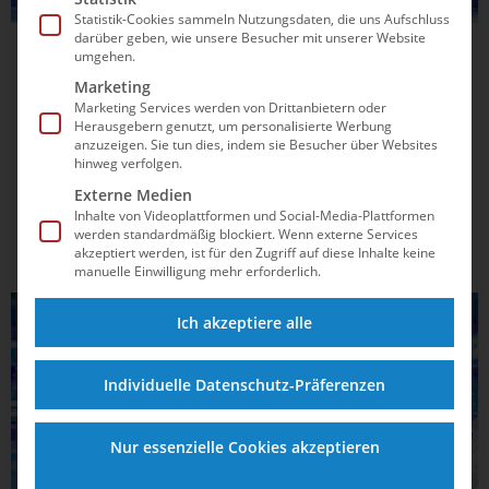
Statistik-Cookies sammeln Nutzungsdaten, die uns Aufschluss
darüber geben, wie unsere Besucher mit unserer Website
11.12.2025
13:27
umgehen.
LA2028: Das sind die Quali-Zeiten fürs
Marketing
Marketing Services werden von Drittanbietern oder
Olympiaticket
Herausgebern genutzt, um personalisierte Werbung
anzuzeigen. Sie tun dies, indem sie Besucher über Websites
hinweg verfolgen.
Auf insgesamt sieben Strecken ist deutscher Rekord
gefordert für die Nominierung. Das IOC bestätigt zudem
Externe Medien
den neuen Modus mit Vergabe von sechs 50m-Tickets beim
Inhalte von Videoplattformen und Social-Media-Plattformen
werden standardmäßig blockiert. Wenn externe Services
Weltcup 2027. Eine wichtige Neuerung gibt es aber auch
akzeptiert werden, ist für den Zugriff auf diese Inhalte keine
beim Freiwasserschwimmen.
manuelle Einwilligung mehr erforderlich.
SCHWIMMEN
Ich akzeptiere alle
Individuelle Datenschutz-Präferenzen
Nur essenzielle Cookies akzeptieren