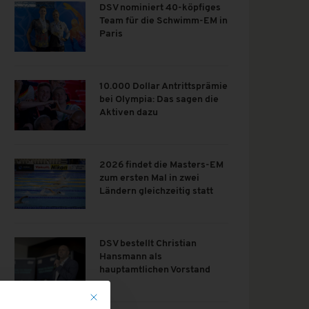
DSV nominiert 40-köpfiges
Team für die Schwimm-EM in
Paris
10.000 Dollar Antrittsprämie
bei Olympia: Das sagen die
Aktiven dazu
2026 findet die Masters-EM
zum ersten Mal in zwei
Ländern gleichzeitig statt
DSV bestellt Christian
Hansmann als
hauptamtlichen Vorstand
Mit diesem Button wird der Dialog geschlossen. Seine Funk