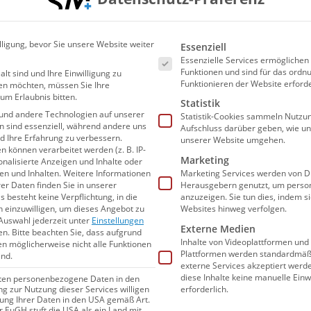
ssel haben wir knapp, aber verdient
Es folgt eine Liste der Ser
lligung, bevor Sie unsere Website weiter
Essenziell
die Basis gelegt“, sagte Teamcoach
Karsten
Essenzielle Services ermögliche
an seine Mannschaft für morgen für das
Funktionen und sind für das or
alt sind und Ihre Einwilligung zu
Funktionieren der Website erforde
en möchten, müssen Sie Ihre
Super Final: „Trotz aller positiver Aktionen
um Erlaubnis bitten.
Statistik
Möglichkeiten, besser zu spielen.“
und andere Technologien auf unserer
Statistik-Cookies sammeln Nutzun
en sind essenziell, während andere uns
Aufschluss darüber geben, wie u
nd Ihre Erfahrung zu verbessern.
unserer Website umgehen.
können verarbeitet werden (z. B. IP-
Marketing
sonalisierte Anzeigen und Inhalte oder
TCUPS
n und Inhalten.
Weitere Informationen
Marketing Services werden von Dr
er Daten finden Sie in unserer
Herausgebern genutzt, um person
s besteht keine Verpflichtung, in die
anzuzeigen. Sie tun dies, indem s
n einzuwilligen, um dieses Angebot zu
Websites hinweg verfolgen.
hland ein Stück näher ans
Auswahl jederzeit unter
Einstellungen
Externe Medien
en.
Bitte beachten Sie, dass aufgrund
Inhalte von Videoplattformen und
gen möglicherweise nicht alle Funktionen
Plattformen werden standardmäßi
ind.
externe Services akzeptiert werden
diese Inhalte keine manuelle Einw
iten personenbezogene Daten in den
 nur selten in der Lage,
ihr starkes
erforderlich.
ung zur Nutzung dieser Services willigen
itung Ihrer Daten in den USA gemäß Art.
des Weltcups
aufzuziehen. Die Türkinnen
er EuGH stuft die USA als ein Land mit