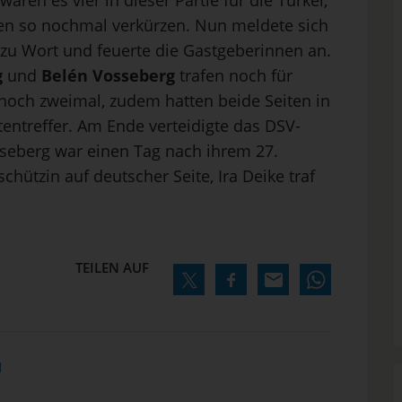
ren es vier in dieser Partie für die Türkei,
ten so nochmal verkürzen. Nun meldete sich
u Wort und feuerte die Gastgeberinnen an.
g
und
Belén Vosseberg
trafen noch für
 noch zweimal, zudem hatten beide Seiten in
entreffer. Am Ende verteidigte das DSV-
eberg war einen Tag nach ihrem 27.
chützin auf deutscher Seite, Ira Deike traf
TEILEN AUF
N