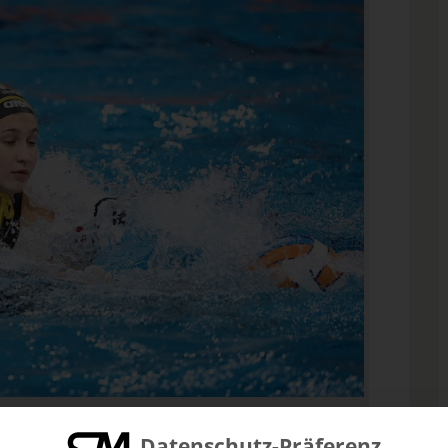
a Ludwig stehen beim Weltcup im Halbfinale und
ance aufs Super Final
Datenschutz-Präferenz