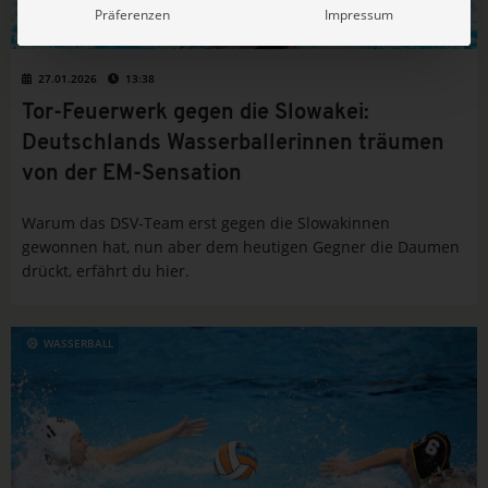
Präferenzen
Impressum
27.01.2026
13:38
Tor-Feuerwerk gegen die Slowakei:
Deutschlands Wasserballerinnen träumen
von der EM-Sensation
Warum das DSV-Team erst gegen die Slowakinnen
gewonnen hat, nun aber dem heutigen Gegner die Daumen
drückt, erfährt du hier.
WASSERBALL