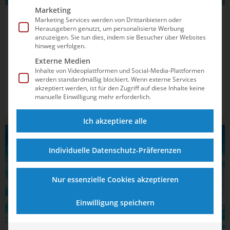
Marketing
26.04.2026
15:01
Marketing Services werden von Drittanbietern oder
Herausgebern genutzt, um personalisierte Werbung
Torfestival gegen die Gastgeberinnen:
anzuzeigen. Sie tun dies, indem sie Besucher über Websites
hinweg verfolgen.
Deutschland mit perfektem Weltcup-
Externe Medien
Ausklang
Inhalte von Videoplattformen und Social-Media-Plattformen
werden standardmäßig blockiert. Wenn externe Services
Dem DSV-Team gelingt beim Turnier auf Malta der dritte
akzeptiert werden, ist für den Zugriff auf diese Inhalte keine
manuelle Einwilligung mehr erforderlich.
Sieg und damit im Endklassement Rang neun.
Ich akzeptiere alle
WASSERBALL
Individuelle Datenschutz-Präferenzen
Nur essenzielle Cookies akzeptieren
Einwilligung speichern