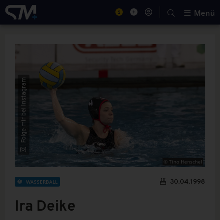
Menü
Folge mir bei Instagram
© Tino Henschel
WASSERBALL
30.04.1998
Ira Deike