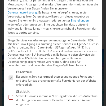
Adressen), z. B. für personalisierte Anzeigen und Inhalte oder die
16.05.2026
21:00
Messung von Anzeigen und Inhalten.
Weitere Informationen über die
Verwendung Ihrer Daten finden Sie in unserer
Bochum schafft im ersten Finalspiel die
Datenschutzerklärung
.
Es besteht keine Verpflichtung, in die
Überraschung
Verarbeitung Ihrer Daten einzuwilligen, um dieses Angebot zu
nutzen.
Sie können Ihre Auswahl jederzeit unter
Einstellungen
widerrufen oder anpassen.
Bitte beachten Sie, dass aufgrund
Starke Aufholjagd gegen Spandau sorgt für ein Ergebnis,
individueller Einstellungen möglicherweise nicht alle Funktionen der
das es in der Bundesliga seit fast fünf Jahren nicht mehr
Website verfügbar sind.
gegeben hat.
Einige Services verarbeiten personenbezogene Daten in den USA.
Mit Ihrer Einwilligung zur Nutzung dieser Services willigen Sie auch in
die Verarbeitung Ihrer Daten in den USA gemäß Art. 49 (1) lit. a
GDPR ein. Der EuGH stuft die USA als ein Land mit unzureichendem
WASSERBALL
Datenschutz nach EU-Standards ein. Es besteht beispielsweise die
Gefahr, dass US-Behörden personenbezogene Daten in
Überwachungsprogrammen verarbeiten, ohne dass für
Europäerinnen und Europäer eine Klagemöglichkeit besteht.
Es folgt eine Liste der Service-Gruppen, für die e
Essenziell
Essenzielle Services ermöglichen grundlegende Funktionen
und sind für das ordnungsgemäße Funktionieren der Website
erforderlich.
Statistik
Statistik-Cookies sammeln Nutzungsdaten, die uns Aufschluss
darüber geben, wie unsere Besucher mit unserer Website
umgehen.