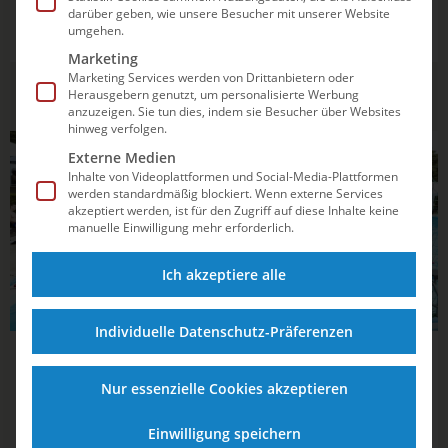
Wasserball-Bundesliga der Frauen blieb jedoch vieles wie
darüber geben, wie unsere Besucher mit unserer Website
erwartet.
umgehen.
Marketing
Marketing Services werden von Drittanbietern oder
Herausgebern genutzt, um personalisierte Werbung
anzuzeigen. Sie tun dies, indem sie Besucher über Websites
hinweg verfolgen.
Externe Medien
WASSERBALL
Inhalte von Videoplattformen und Social-Media-Plattformen
werden standardmäßig blockiert. Wenn externe Services
akzeptiert werden, ist für den Zugriff auf diese Inhalte keine
manuelle Einwilligung mehr erforderlich.
Ich akzeptiere alle
Individuelle Datenschutz-Präferenzen
26.05.2025
13:25
Nur essenzielle Cookies akzeptieren
Durchmarsch perfekt: Cannstatt zurück
in der Top-Gruppe der Wasserball-
Einwilligung speichern
Bundesliga