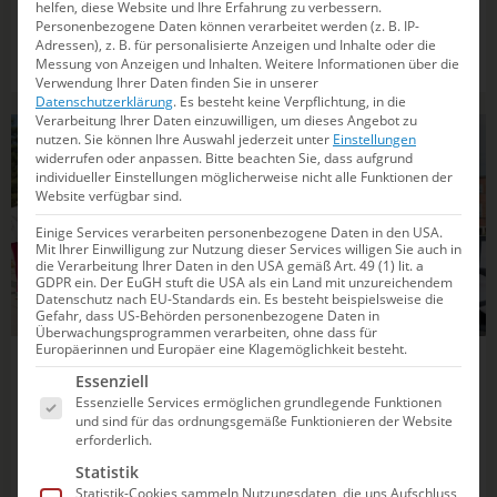
helfen, diese Website und Ihre Erfahrung zu verbessern.
Spannung in Hannover und Istanbul: Deutschlands
Personenbezogene Daten können verarbeitet werden (z. B. IP-
Wasserballteams kämpfen um das EM-Ticket. Wer setzt
Adressen), z. B. für personalisierte Anzeigen und Inhalte oder die
sich im Heimspiel durch? Welche Gegner warten? Erfahre
Messung von Anzeigen und Inhalten.
Weitere Informationen über die
mehr über die Spielpläne, die Schlüsselduelle und
Verwendung Ihrer Daten finden Sie in unserer
Datenschutzerklärung
.
Es besteht keine Verpflichtung, in die
welche DSV-Spieler*innen jetzt gefordert sind.
Verarbeitung Ihrer Daten einzuwilligen, um dieses Angebot zu
nutzen.
Sie können Ihre Auswahl jederzeit unter
Einstellungen
WASSERBALL
widerrufen oder anpassen.
Bitte beachten Sie, dass aufgrund
individueller Einstellungen möglicherweise nicht alle Funktionen der
Website verfügbar sind.
Einige Services verarbeiten personenbezogene Daten in den USA.
Mit Ihrer Einwilligung zur Nutzung dieser Services willigen Sie auch in
die Verarbeitung Ihrer Daten in den USA gemäß Art. 49 (1) lit. a
GDPR ein. Der EuGH stuft die USA als ein Land mit unzureichendem
Datenschutz nach EU-Standards ein. Es besteht beispielsweise die
Gefahr, dass US-Behörden personenbezogene Daten in
Überwachungsprogrammen verarbeiten, ohne dass für
Europäerinnen und Europäer eine Klagemöglichkeit besteht.
31.05.2025
18:46
Es folgt eine Liste der Service-Gruppen, für die e
Essenziell
Spandaus Frauen sind Deutsche
Essenzielle Services ermöglichen grundlegende Funktionen
und sind für das ordnungsgemäße Funktionieren der Website
Meisterinnen nach perfekter Saison
erforderlich.
Statistik
Titelentscheidung an ungewohntem Ort: In der
Statistik-Cookies sammeln Nutzungsdaten, die uns Aufschluss