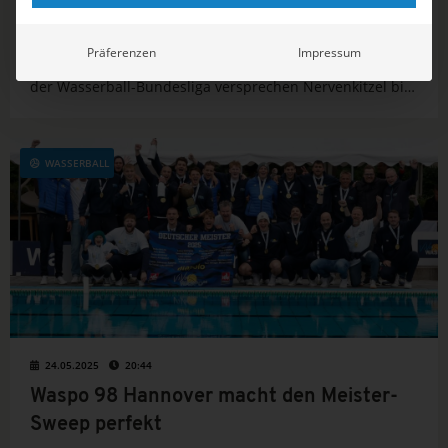
Rückkehr eines Traditionsklubs, ein emotionales
Präferenzen
Impressum
Karriereende und knappe Serien: Die Entscheidungen in
der Wasserball-Bundesliga versprechen Nervenkitzel bis
zur letzten Sekunde. Jetzt alle Ergebnisse entdecken!
WASSERBALL
24.05.2025
20:44
Waspo 98 Hannover macht den Meister-
Sweep perfekt