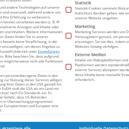
um Erlaubnis bitten.
undesliga-Vierte der Vorsaison OSC Potsdam
Statistik
und andere Technologien auf unserer
Statistik-Cookies sammeln Nutzun
ents ist das
Stadionbad in Hannover
.
en sind essenziell, während andere uns
Aufschluss darüber geben, wie u
nd Ihre Erfahrung zu verbessern.
unserer Website umgehen.
können verarbeitet werden (z. B. IP-
ls Kräftemessen der Top-
Marketing
sonalisierte Anzeigen und Inhalte oder
n und Inhalten.
Weitere Informationen
Marketing Services werden von Dr
er Daten finden Sie in unserer
Herausgebern genutzt, um person
s besteht keine Verpflichtung, in die
anzuzeigen. Sie tun dies, indem s
n einzuwilligen, um dieses Angebot zu
Websites hinweg verfolgen.
Auswahl jederzeit unter
Einstellungen
 Gastgeber Waspo und Potsdam sowie
Externe Medien
en.
Bitte beachten Sie, dass aufgrund
Inhalte von Videoplattformen und
gen möglicherweise nicht alle Funktionen
s Spiel um Platz drei und das Finale folgen
Plattformen werden standardmäßi
ind.
cup-Format mit vier Mannschaften hatten wir
externe Services akzeptiert werden
diese Inhalte keine manuelle Einw
iten personenbezogene Daten in den
, sagte Rundenleiter
Holger Sonnenfeld
–
erforderlich.
ung zur Nutzung dieser Services willigen
itung Ihrer Daten in den USA gemäß Art.
es Kräftemessen der Top-Teams kurz vor
er EuGH stuft die USA als ein Land mit
hutz nach EU-Standards ein. Es
ubs, die allesamt ja auch international
die Gefahr, dass US-Behörden
en in Überwachungsprogrammen
eitung.“
für Europäerinnen und Europäer eine
t.
h akzeptiere alle
Individuelle Datenschutz