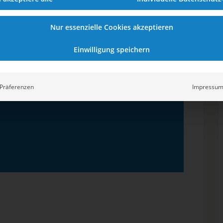
up Männer
Nur essenzielle Cookies akzeptieren
Einwilligung speichern
 – OSC Potsdam
serfreunde Spandau 04
Präferenzen
Impressu