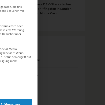
Diese DSV-Stars starten
gsdaten, die uns
über Pfingsten in London
nsere Besucher mit
und Monte Carlo
ittanbietern oder
alisierte Werbung
ie Besucher über
KATEGORIEN
 Social-Media-
g blockiert. Wenn
, ist für den Zugriff auf
DJM SCHWIMMEN
illigung mehr
DM SCHWIMMEN
EISSCHWIMMEN
EVENTS
-Präferenzen