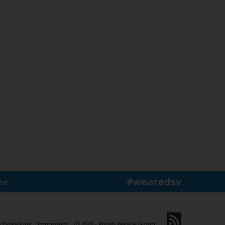
#wearedsv
be
 Einstellung
Impressum
2026 - Rough Water& GmbH