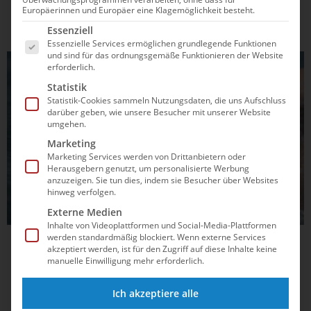
Becken ins offene Wasser. Welche Rolle Olympiastars
Europäerinnen und Europäer eine Klagemöglichkeit besteht.
Florian Wellbrock und Oliver Klemet dabei spielen und
Es folgt eine Liste der Service-Gruppen, für die e
Essenziell
welche Chancen sich für Gose ergeben, erfährst du...
Essenzielle Services ermöglichen grundlegende Funktionen
und sind für das ordnungsgemäße Funktionieren der Website
FREIWASSERSCHWIMMEN
erforderlich.
Statistik
Statistik-Cookies sammeln Nutzungsdaten, die uns Aufschluss
darüber geben, wie unsere Besucher mit unserer Website
umgehen.
Marketing
Marketing Services werden von Drittanbietern oder
Herausgebern genutzt, um personalisierte Werbung
anzuzeigen. Sie tun dies, indem sie Besucher über Websites
hinweg verfolgen.
Externe Medien
Inhalte von Videoplattformen und Social-Media-Plattformen
werden standardmäßig blockiert. Wenn externe Services
18.06.2025
14:08
akzeptiert werden, ist für den Zugriff auf diese Inhalte keine
manuelle Einwilligung mehr erforderlich.
Hier kannst du die JEM-Rennen im
Livestream sehen
Ich akzeptiere alle