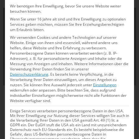
Wir benötigen Ihre Einwilligung, bevor Sie unsere Website weiter
besuchen können.
FREIWASSERSCHWIMMEN
Wenn Sie unter 16 Jahre alt sind und Ihre Einwilligung zu optionalen
Services geben möchten, müssen Sie Ihre Erziehungsberechtigten
um Erlaubnis bitten.
Wir verwenden Cookies und andere Technologien auf unserer
Website. Einige von ihnen sind essenziell, während andere uns
helfen, diese Website und Ihre Erfahrung zu verbessern.
Personenbezogene Daten können verarbeitet werden (z. B. IP-
Adressen), z. B. für personalisierte Anzeigen und Inhalte oder die
Messung von Anzeigen und Inhalten.
Weitere Informationen über die
Verwendung Ihrer Daten finden Sie in unserer
Datenschutzerklärung
.
Es besteht keine Verpflichtung, in die
Verarbeitung Ihrer Daten einzuwilligen, um dieses Angebot zu
nutzen.
Sie können Ihre Auswahl jederzeit unter
Einstellungen
widerrufen oder anpassen.
Bitte beachten Sie, dass aufgrund
15.02.2025
18:13
individueller Einstellungen möglicherweise nicht alle Funktionen der
Website verfügbar sind.
Weltcup-Auftakt in Ägypten: Isabel Gose
Einige Services verarbeiten personenbezogene Daten in den USA.
startet erstmals im Freiwasser
Mit Ihrer Einwilligung zur Nutzung dieser Services willigen Sie auch in
die Verarbeitung Ihrer Daten in den USA gemäß Art. 49 (1) lit. a
GDPR ein. Der EuGH stuft die USA als ein Land mit unzureichendem
Der Freiwasser-Weltcup in Soma Bay hält eine spannende
Datenschutz nach EU-Standards ein. Es besteht beispielsweise die
Premiere bereit: Isabel Gose wagt sich erstmals aus dem
Gefahr, dass US-Behörden personenbezogene Daten in
Überwachungsprogrammen verarbeiten, ohne dass für