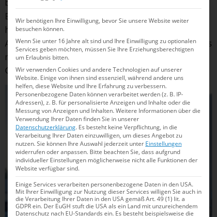
bisschen das Glück der Tüchtigen“, so
Bundestrainer Christoph Bohm. „Aber Lena hat
Wir benötigen Ihre Einwilligung, bevor Sie unsere Website weiter
hintenraus auch sehr stark gekämpft. Das ist ein
besuchen können.
Wenn Sie unter 16 Jahre alt sind und Ihre Einwilligung zu optionalen
Aspekt, der hier das ganze Team auszeichnet: Dass
Services geben möchten, müssen Sie Ihre Erziehungsberechtigten
man niemals aufsteckt und bis zuletzt an seine
um Erlaubnis bitten.
Chance glaubt.“
Wir verwenden Cookies und andere Technologien auf unserer
Website. Einige von ihnen sind essenziell, während andere uns
helfen, diese Website und Ihre Erfahrung zu verbessern.
Personenbezogene Daten können verarbeitet werden (z. B. IP-
Adressen), z. B. für personalisierte Anzeigen und Inhalte oder die
Messung von Anzeigen und Inhalten.
Weitere Informationen über die
Verwendung Ihrer Daten finden Sie in unserer
Datenschutzerklärung
.
Es besteht keine Verpflichtung, in die
Verarbeitung Ihrer Daten einzuwilligen, um dieses Angebot zu
nutzen.
Sie können Ihre Auswahl jederzeit unter
Einstellungen
widerrufen oder anpassen.
Bitte beachten Sie, dass aufgrund
individueller Einstellungen möglicherweise nicht alle Funktionen der
Website verfügbar sind.
Einige Services verarbeiten personenbezogene Daten in den USA.
Mit Ihrer Einwilligung zur Nutzung dieser Services willigen Sie auch in
die Verarbeitung Ihrer Daten in den USA gemäß Art. 49 (1) lit. a
GDPR ein. Der EuGH stuft die USA als ein Land mit unzureichendem
Datenschutz nach EU-Standards ein. Es besteht beispielsweise die