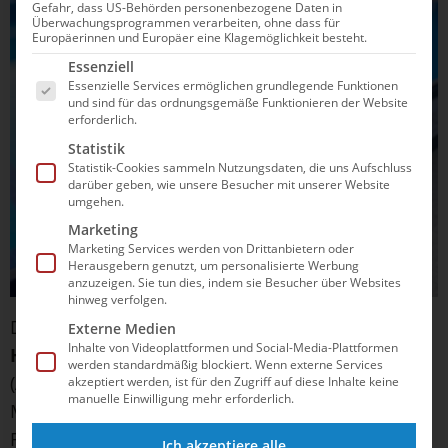
Gefahr, dass US-Behörden personenbezogene Daten in
Überwachungsprogrammen verarbeiten, ohne dass für
Europäerinnen und Europäer eine Klagemöglichkeit besteht.
Es folgt eine Liste der Service-Gruppen, für die e
Essenziell
Essenzielle Services ermöglichen grundlegende Funktionen
und sind für das ordnungsgemäße Funktionieren der Website
erforderlich.
Statistik
Statistik-Cookies sammeln Nutzungsdaten, die uns Aufschluss
darüber geben, wie unsere Besucher mit unserer Website
umgehen.
Marketing
Marketing Services werden von Drittanbietern oder
Herausgebern genutzt, um personalisierte Werbung
anzuzeigen. Sie tun dies, indem sie Besucher über Websites
hinweg verfolgen.
Den Titel sicherte sich die Schweizerin
Michelle
Externe Medien
Inhalte von Videoplattformen und Social-Media-Plattformen
Heimberg
(335,10) vor
Aleksandra Bibikina
werden standardmäßig blockiert. Wenn externe Services
(ARM/322,95). Die gebürtige Russin ist erst seit
akzeptiert werden, ist für den Zugriff auf diese Inhalte keine
manuelle Einwilligung mehr erforderlich.
März für Armenien am Start.
Jette Müller
(WSC
Rostock) als zweite deutsche Finalteilnehmerin
Ich akzeptiere alle