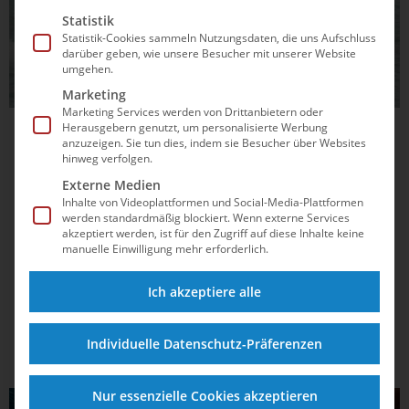
Statistik
Statistik-Cookies sammeln Nutzungsdaten, die uns Aufschluss
darüber geben, wie unsere Besucher mit unserer Website
umgehen.
Marketing
Marketing Services werden von Drittanbietern oder
Herausgebern genutzt, um personalisierte Werbung
13.01.2025
15:53
anzuzeigen. Sie tun dies, indem sie Besucher über Websites
hinweg verfolgen.
Eisschwimmen: So lernt man das Frieren
Externe Medien
richtig
Inhalte von Videoplattformen und Social-Media-Plattformen
werden standardmäßig blockiert. Wenn externe Services
In dieser Woche finden in Italien die Weltmeisterschaften im
akzeptiert werden, ist für den Zugriff auf diese Inhalte keine
unter fünf Grad kalten Wasser statt. Julia Wittig war einst
manuelle Einwilligung mehr erforderlich.
selbst Weltmeisterin in der extremen Variante des
Schwimmsports und hat die wichtigsten Tipps dafür in
Ich akzeptiere alle
einem Buch veröffentlicht.
Individuelle Datenschutz-Präferenzen
Nur essenzielle Cookies akzeptieren