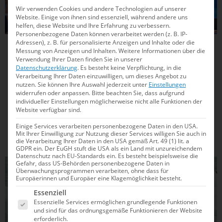
Wir verwenden Cookies und andere Technologien auf unserer
Website. Einige von ihnen sind essenziell, während andere uns
helfen, diese Website und Ihre Erfahrung zu verbessern.
Personenbezogene Daten können verarbeitet werden (z. B. IP-
Adressen), z. B. für personalisierte Anzeigen und Inhalte oder die
23.12.2025
12:00
Messung von Anzeigen und Inhalten.
Weitere Informationen über die
Verwendung Ihrer Daten finden Sie in unserer
Das sind eure Schwimmsport-Highlights für
Datenschutzerklärung
.
Es besteht keine Verpflichtung, in die
Verarbeitung Ihrer Daten einzuwilligen, um dieses Angebot zu
2026
nutzen.
Sie können Ihre Auswahl jederzeit unter
Einstellungen
widerrufen oder anpassen.
Bitte beachten Sie, dass aufgrund
Auch das kommende Jahr bietet wieder viele sportliche
individueller Einstellungen möglicherweise nicht alle Funktionen der
Höhepunkte. Die wichtigsten Termine aus allen
Website verfügbar sind.
Schwimmsportarten bekommst du hier im praktischen
Einige Services verarbeiten personenbezogene Daten in den USA.
Überblick.
Mit Ihrer Einwilligung zur Nutzung dieser Services willigen Sie auch in
die Verarbeitung Ihrer Daten in den USA gemäß Art. 49 (1) lit. a
GDPR ein. Der EuGH stuft die USA als ein Land mit unzureichendem
Datenschutz nach EU-Standards ein. Es besteht beispielsweise die
Gefahr, dass US-Behörden personenbezogene Daten in
EISSCHWIMMEN
Überwachungsprogrammen verarbeiten, ohne dass für
Europäerinnen und Europäer eine Klagemöglichkeit besteht.
Es folgt eine Liste der Service-Gruppen, für die e
Essenziell
Essenzielle Services ermöglichen grundlegende Funktionen
und sind für das ordnungsgemäße Funktionieren der Website
erforderlich.