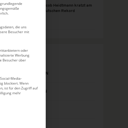
n grundlegende
Jacob Heidtmann kratzt am
dnungsgemäße
deutschen Rekord
rlich.
gsdaten, die uns
nsere Besucher mit
ittanbietern oder
alisierte Werbung
KATEGORIEN
ie Besucher über
DJM SCHWIMMEN
 Social-Media-
g blockiert. Wenn
, ist für den Zugriff auf
DM SCHWIMMEN
illigung mehr
EISSCHWIMMEN
EVENTS