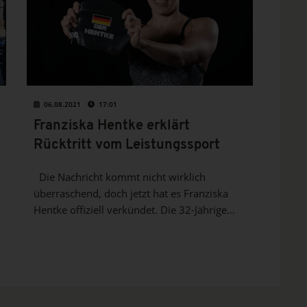
06.08.2021
17:01
Franziska Hentke erklärt
Rücktritt vom Leistungssport
Die Nachricht kommt nicht wirklich
überraschend, doch jetzt hat es Franziska
Hentke offiziell verkündet. Die 32-Jährige
vom SC Magdeburg, wo sie in einer
Trainingsgruppe mit Olympiasieger Florian
Wellbrock trainiert hat, gab am Freitag auf
Instagram ihren sofortigen Abschied vom
Leistungssport...