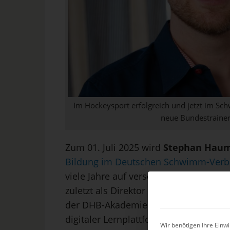
Im Hockeysport erfolgreich und jetzt im Sc
neue Bundestrainer
Zum 01. Juli 2025 wird
Stephan Hau
Bildung im Deutschen Schwimm-Verba
viele Jahre auf verschiedenen Positi
zuletzt als Direktor Bildung & Entwick
der DHB-Akademie ein zukunftsorienti
digitaler Lernplattformen und intern
Wir benötigen Ihre Einwi