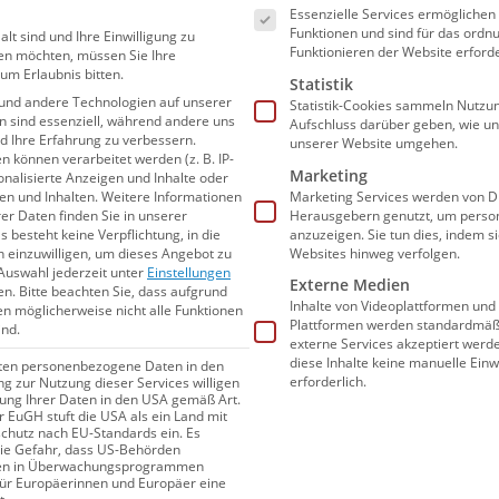
Essenzielle Services ermögliche
erbildung für das DSV-Personal eine Menge
Funktionen und sind für das or
alt sind und Ihre Einwilligung zu
Funktionieren der Website erforde
umann einen im deutschen Sport sehr
en möchten, müssen Sie Ihre
um Erlaubnis bitten.
Statistik
iet für den DSV gewonnen zu haben“, sagte
und andere Technologien auf unserer
Statistik-Cookies sammeln Nutzun
Leistungssport. „Er wird uns mit seinen
en sind essenziell, während andere uns
Aufschluss darüber geben, wie u
nd Ihre Erfahrung zu verbessern.
unserer Website umgehen.
agement sicher nachhaltig weiterhelfen
können verarbeitet werden (z. B. IP-
Marketing
sonalisierte Anzeigen und Inhalte oder
“
n und Inhalten.
Weitere Informationen
Marketing Services werden von Dr
er Daten finden Sie in unserer
Herausgebern genutzt, um person
s besteht keine Verpflichtung, in die
icht nur im Hockey als
anzuzeigen. Sie tun dies, indem s
n einzuwilligen, um dieses Angebot zu
Websites hinweg verfolgen.
Auswahl jederzeit unter
Einstellungen
Externe Medien
en.
Bitte beachten Sie, dass aufgrund
Inhalte von Videoplattformen und
gen möglicherweise nicht alle Funktionen
Plattformen werden standardmäßi
ind.
externe Services akzeptiert werden
 vielfältige Erfahrungen im deutschen
diese Inhalte keine manuelle Einw
iten personenbezogene Daten in den
Landestrainer zum Analysten und Co-
erforderlich.
ung zur Nutzung dieser Services willigen
itung Ihrer Daten in den USA gemäß Art.
t bei den Olympischen Spiele 2021 auf.
er EuGH stuft die USA als ein Land mit
hutz nach EU-Standards ein. Es
nk Tank Bildung des Deutschen
die Gefahr, dass US-Behörden
en in Überwachungsprogrammen
als Vizepräsident im Berufsverband der
für Europäerinnen und Europäer eine