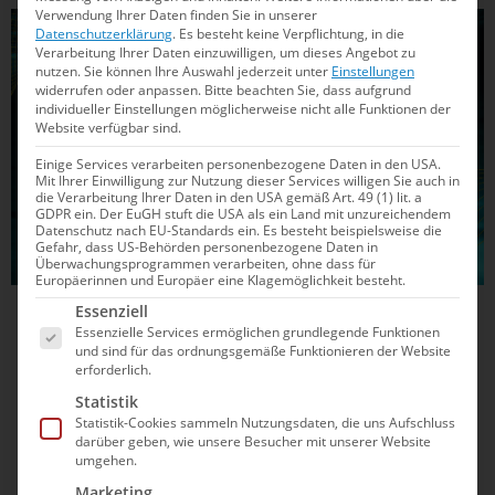
Verwendung Ihrer Daten finden Sie in unserer
PSYCHOLOGIE
Datenschutzerklärung
.
Es besteht keine Verpflichtung, in die
Verarbeitung Ihrer Daten einzuwilligen, um dieses Angebot zu
nutzen.
Sie können Ihre Auswahl jederzeit unter
Einstellungen
widerrufen oder anpassen.
Bitte beachten Sie, dass aufgrund
individueller Einstellungen möglicherweise nicht alle Funktionen der
Website verfügbar sind.
Einige Services verarbeiten personenbezogene Daten in den USA.
Mit Ihrer Einwilligung zur Nutzung dieser Services willigen Sie auch in
die Verarbeitung Ihrer Daten in den USA gemäß Art. 49 (1) lit. a
GDPR ein. Der EuGH stuft die USA als ein Land mit unzureichendem
Datenschutz nach EU-Standards ein. Es besteht beispielsweise die
Gefahr, dass US-Behörden personenbezogene Daten in
Überwachungsprogrammen verarbeiten, ohne dass für
Europäerinnen und Europäer eine Klagemöglichkeit besteht.
Es folgt eine Liste der Service-Gruppen, für die e
Essenziell
05.02.2025
17:00
Essenzielle Services ermöglichen grundlegende Funktionen
Können ist die Kunst des Wollens
und sind für das ordnungsgemäße Funktionieren der Website
erforderlich.
Können ist die Kunst des Wollens: Wenn die Ziele im Kopf
Statistik
Statistik-Cookies sammeln Nutzungsdaten, die uns Aufschluss
nicht klar genug formuliert sind, drohen Probleme.
darüber geben, wie unsere Besucher mit unserer Website
Diplompsychologin Fanka Weber erklärt in ihrer Kolumne,
umgehen.
wie wir unsere Motivation selbst steuern können.
Marketing