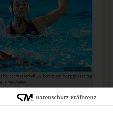
© Istvan Derencsenyi
 bei der Wasserball-EM bereits am morgigen Freitag
e Türkei weiter.
1:13-Sieg der Französinnen dann fest:
Datenschutz-Präferenz
f Platz drei. In der Zwischenrunde trifft
bands e.V. (DSV) nun auf Serbien und die