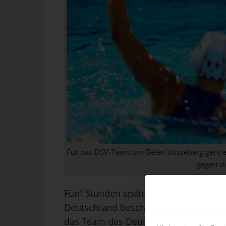
Für das DSV-Team um Belén Vosseberg geht es
gegen di
Fünf Stunden später stand nach dem 2
Deutschland beschließt die Vorrunde au
das Team des Deutschen Schwimm-Ver