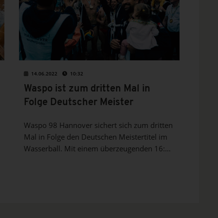
14.06.2022
10:32
Waspo ist zum dritten Mal in
Folge Deutscher Meister
Waspo 98 Hannover sichert sich zum dritten
Mal in Folge den Deutschen Meistertitel im
Wasserball. Mit einem überzeugenden 16:9-
Sieg im vierten Finalspiel gegen die
Wasserfreunde Spandau 04 krönten die
Niedersachsen ihre erfolgreiche Saison und
holten das Double. Auch im DSV-Pokal...