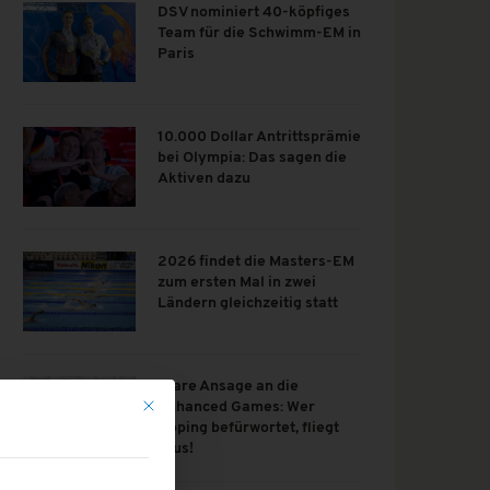
DSV nominiert 40-köpfiges
Team für die Schwimm-EM in
Paris
10.000 Dollar Antrittsprämie
bei Olympia: Das sagen die
Aktiven dazu
2026 findet die Masters-EM
zum ersten Mal in zwei
Ländern gleichzeitig statt
Klare Ansage an die
Mit diesem Button wird der Dialog geschlossen. Seine Funk
Enhanced Games: Wer
Doping befürwortet, fliegt
raus!