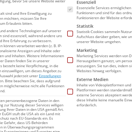
Es folgt eine Liste der Ser
lligung, bevor Sie unsere Website weiter
Essenziell
en Freitag gegen die Türkinnen (14:00 Uhr,
Essenzielle Services ermögliche
Funktionen und sind für das or
alt sind und Ihre Einwilligung zu
Funktionieren der Website erforde
en möchten, müssen Sie Ihre
um Erlaubnis bitten.
Statistik
und andere Technologien auf unserer
Statistik-Cookies sammeln Nutzun
en sind essenziell, während andere uns
Aufschluss darüber geben, wie u
nd Ihre Erfahrung zu verbessern.
unserer Website umgehen.
können verarbeitet werden (z. B. IP-
pielplan des DSV-Teams:
Marketing
sonalisierte Anzeigen und Inhalte oder
n und Inhalten.
Weitere Informationen
Marketing Services werden von Dr
er Daten finden Sie in unserer
Herausgebern genutzt, um person
Deutschland – Türkei
s besteht keine Verpflichtung, in die
anzuzeigen. Sie tun dies, indem s
n einzuwilligen, um dieses Angebot zu
Websites hinweg verfolgen.
Auswahl jederzeit unter
Einstellungen
): Deutschland – Serbien
Externe Medien
en.
Bitte beachten Sie, dass aufgrund
Inhalte von Videoplattformen und
gen möglicherweise nicht alle Funktionen
h offen): Platzierungsspiel um Platz
Plattformen werden standardmäßi
ind.
externe Services akzeptiert werden
diese Inhalte keine manuelle Einw
iten personenbezogene Daten in den
erforderlich.
ung zur Nutzung dieser Services willigen
itung Ihrer Daten in den USA gemäß Art.
er EuGH stuft die USA als ein Land mit
hutz nach EU-Standards ein. Es
die Gefahr, dass US-Behörden
meisterschaften erstmals ein neuer Modus
en in Überwachungsprogrammen
für Europäerinnen und Europäer eine