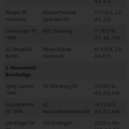
4:3, 4:2)
Waspo 98
Wasserfreunde
11:7 (3:2, 2:2,
Hannover
Spandau 04
4:1, 2:2)
Duisburger SV
ASC Duisburg
11:30 (1:8,
1898
3:7, 4:6, 3:9)
SG Neukölln
White Sharks
8:14 (2:4, 3:5,
Berlin
Hannover
3:4, 0:1)
2. Wasserball-
Bundesliga
SpVg Laatzen
SV Würzburg 05
13:14 (1:6,
1894
4:2, 4:3, 4:3)
Düsseldorfer
SC
16:12 (5:3,
SC 1898
Neustadt/Weinstraße
4:3, 3:3, 4:3)
Uerdinger SV
SSV Esslingen
23:22 n. Fm.