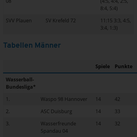
08
(4:5, 4:4, 2:5,
8:4, 5:4)
SVV Plauen
SV Krefeld 72
11:15 3:3, 4:5,
3:4, 1:3)
Tabellen Männer
Spiele
Punkte
Wasserball-
Bundesliga*
1.
Waspo 98 Hannover
14
42
2.
ASC Duisburg
14
33
3.
Wasserfreunde
14
32
Spandau 04