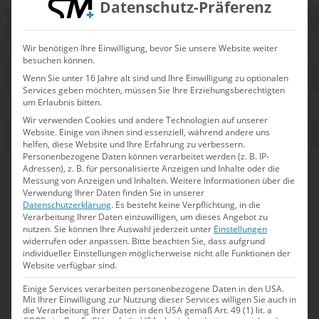
Datenschutz-Präferenz
4.
Uerdinger SV 08
14
26
5.
SSV Esslingen
14
22
Wir benötigen Ihre Einwilligung, bevor Sie unsere Website weiter
besuchen können.
6.
SVV Plauen
14
16
Wenn Sie unter 16 Jahre alt sind und Ihre Einwilligung zu optionalen
Services geben möchten, müssen Sie Ihre Erziehungsberechtigten
um Erlaubnis bitten.
7.
SV Würzburg 05
14
9
Wir verwenden Cookies und andere Technologien auf unserer
8.
SpVg Laatzen 1894
14
0
Website. Einige von ihnen sind essenziell, während andere uns
helfen, diese Website und Ihre Erfahrung zu verbessern.
Personenbezogene Daten können verarbeitet werden (z. B. IP-
*) Für einen Sieg nach
Adressen), z. B. für personalisierte Anzeigen und Inhalte oder die
regulärer Spielzeit gibt
Messung von Anzeigen und Inhalten.
Weitere Informationen über die
Verwendung Ihrer Daten finden Sie in unserer
es drei, für einen Sieg
Datenschutzerklärung
.
Es besteht keine Verpflichtung, in die
nach Fünfmeterwerfen
Verarbeitung Ihrer Daten einzuwilligen, um dieses Angebot zu
zwei Punkte. Der
nutzen.
Sie können Ihre Auswahl jederzeit unter
Einstellungen
widerrufen oder anpassen.
Bitte beachten Sie, dass aufgrund
Verlierer des
individueller Einstellungen möglicherweise nicht alle Funktionen der
Fünfmeterwerfens
Website verfügbar sind.
erhält noch einen
Einige Services verarbeiten personenbezogene Daten in den USA.
Punkt. Unentschieden
Mit Ihrer Einwilligung zur Nutzung dieser Services willigen Sie auch in
die Verarbeitung Ihrer Daten in den USA gemäß Art. 49 (1) lit. a
gibt es seit der Saison