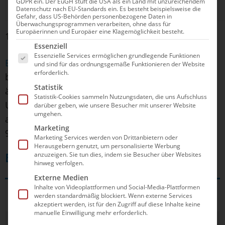
GDPR ein. Der EuGH stuft die USA als ein Land mit unzureichendem
2024/25 nicht mehr.
Datenschutz nach EU-Standards ein. Es besteht beispielsweise die
Gefahr, dass US-Behörden personenbezogene Daten in
Überwachungsprogrammen verarbeiten, ohne dass für
Europäerinnen und Europäer eine Klagemöglichkeit besteht.
1 bis 19 von 19 Einträgen
Es folgt eine Liste der Service-Gruppen, für die e
Essenziell
Essenzielle Services ermöglichen grundlegende Funktionen
Bei den Frauen
feierte Spandau 04 mit dem 24:7
und sind für das ordnungsgemäße Funktionieren der Website
erforderlich.
beim ETV Hamburg einen weiteren Kantersieg,
Statistik
ähnlich deutlich setzte sich Esslingen gegen
Statistik-Cookies sammeln Nutzungsdaten, die uns Aufschluss
Uerdingen (26:4) durch. Keine Probleme hatte
darüber geben, wie unsere Besucher mit unserer Website
umgehen.
auch Blau-Weiß Bochum beim 30:9 gegen Waspo
Marketing
98.
Marketing Services werden von Drittanbietern oder
Herausgebern genutzt, um personalisierte Werbung
anzuzeigen. Sie tun dies, indem sie Besucher über Websites
Ergebnisse Frauen
hinweg verfolgen.
Externe Medien
Inhalte von Videoplattformen und Social-Media-Plattformen
SSV Esslingen
Uerdinger SV 08
15:5 (2:0, 5:3,
werden standardmäßig blockiert. Wenn externe Services
4:0, 4:2)
akzeptiert werden, ist für den Zugriff auf diese Inhalte keine
manuelle Einwilligung mehr erforderlich.
Eimsbütteler
SV Blau-Weiß
6:20 (2:6, 2:5,