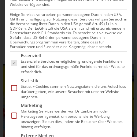
Website verfügbar sind.
Straub krault zum EM-Ticket, hat aber
Olympia im Visier
Einige Services verarbeiten personenbezogene Daten in den USA.
Mit Ihrer Einwilligung zur Nutzung dieser Services willigen Sie auch in
die Verarbeitung Ihrer Daten in den USA gemäß Art. 49 (1) lit. a
Routinier Ruwen Straub hat den internen
GDPR ein. Der EuGH stuft die USA als ein Land mit unzureichendem
Datenschutz nach EU-Standards ein. Es besteht beispielsweise die
Qualifikationswettkampf der deutschen
Gefahr, dass US-Behörden personenbezogene Daten in
Freiwasserschwimmer im 50m-Becken des
Überwachungsprogrammen verarbeiten, ohne dass für
Europäerinnen und Europäer eine Klagemöglichkeit besteht.
Olympiastützpunktes Heidelberg überlegen gewonnen und
Es folgt eine Liste der Service-Gruppen, für die e
Essenziell
sich damit für die Europameisterschaften in Budapest (12. -
Essenzielle Services ermöglichen grundlegende Funktionen
16. Mai) empfohlen. Der 28-Jährige vom SV Würzburg 05
und sind für das ordnungsgemäße Funktionieren der Website
kraulte die 10 Kilometer...
SCHWIMMEN
erforderlich.
Statistik
Statistik-Cookies sammeln Nutzungsdaten, die uns Aufschluss
darüber geben, wie unsere Besucher mit unserer Website
umgehen.
Marketing
Marketing Services werden von Drittanbietern oder
Herausgebern genutzt, um personalisierte Werbung
anzuzeigen. Sie tun dies, indem sie Besucher über Websites
hinweg verfolgen.
Externe Medien