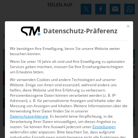
TEILEN AUF
Mit die
Datenschutz-Präferenz
DAS KÖNNTE DICH AUCH INTERRESSIEREN
Wir benötigen Ihre Einwilligung, bevor Sie unsere Website weiter
besuchen können.
SCHWIMMEN
Wenn Sie unter 16 Jahre alt sind und Ihre Einwilligung zu optionalen
Services geben möchten, müssen Sie Ihre Erziehungsberechtigten
um Erlaubnis bitten.
Wir verwenden Cookies und andere Technologien auf unserer
Website. Einige von ihnen sind essenziell, während andere uns
helfen, diese Website und Ihre Erfahrung zu verbessern.
Personenbezogene Daten können verarbeitet werden (z. B. IP-
Adressen), z. B. für personalisierte Anzeigen und Inhalte oder die
Messung von Anzeigen und Inhalten.
Weitere Informationen über die
Verwendung Ihrer Daten finden Sie in unserer
Datenschutzerklärung
.
Es besteht keine Verpflichtung, in die
Verarbeitung Ihrer Daten einzuwilligen, um dieses Angebot zu
nutzen.
Sie können Ihre Auswahl jederzeit unter
Einstellungen
widerrufen oder anpassen.
Bitte beachten Sie, dass aufgrund
12.03.2021
16:56
individueller Einstellungen möglicherweise nicht alle Funktionen der